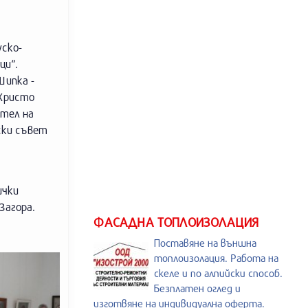
уско-
ци“.
Шипка -
 Христо
ител на
ски съвет
ички
Загора.
ФАСАДНА ТОПЛОИЗОЛАЦИЯ
Поставяне на външна
топлоизолация. Работа на
скеле и по алпийски способ.
Безплатен оглед и
изготвяне на индивидуална оферта.