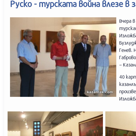
Руско - турската война влезе в
Вчера 
турска
Изложб
Бузлуд
Генев.
Габров
– Казан
40 кар
казанл
произв
Изложба