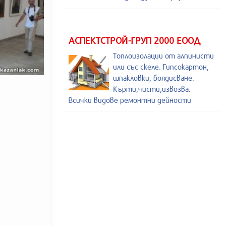
АСПЕКТСТРОЙ-ГРУП 2000 ЕООД
Топлоизолации от алпинисти
или със скеле. Гипсокартон,
шпакловки, боядисване.
Кърти,чисти,извозва.
Всички видове ремонтни дейности