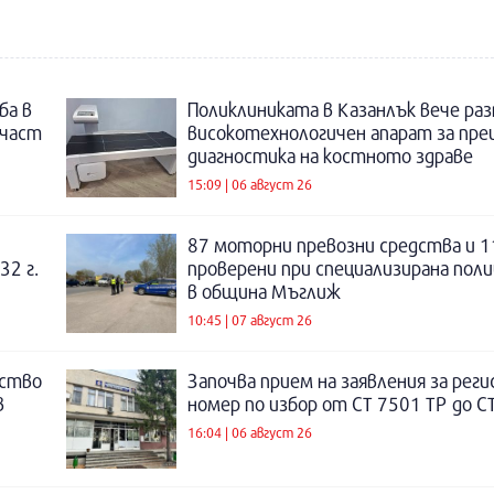
ба в
Поликлиниката в Казанлък вече раз
 част
високотехнологичен апарат за пре
диагностика на костното здраве
15:09 | 06 август 26
87 моторни превозни средства и 1
32 г.
проверени при специализирана поли
в община Мъглиж
10:45 | 07 август 26
нство
Започва прием на заявления за рег
в
номер по избор от СТ 7501 ТР до С
16:04 | 06 август 26