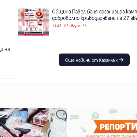
Община Павел баня организира камп
доброволно кръводаряване на 27 а
11:47 | 05 август 26
и на
Още новини от Казанлък