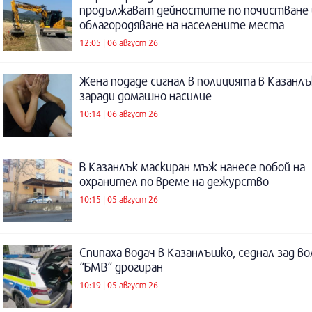
продължават дейностите по почистване 
облагородяване на населените места
12:05 | 06 август 26
Жена подаде сигнал в полицията в Казанлъ
заради домашно насилие
10:14 | 06 август 26
В Казанлък маскиран мъж нанесе побой на
охранител по време на дежурство
10:15 | 05 август 26
Спипаха водач в Казанлъшко, седнал зад во
“БМВ“ дрогиран
10:19 | 05 август 26