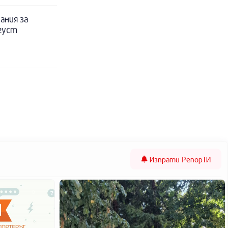
ания за
вгуст
Изпрати
РепорТИ