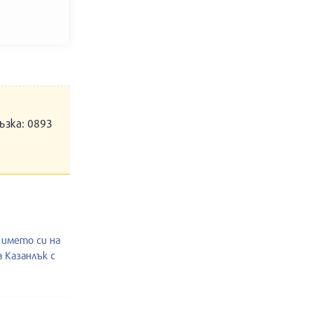
ъзка: 0893
 името си на
 Казанлък с