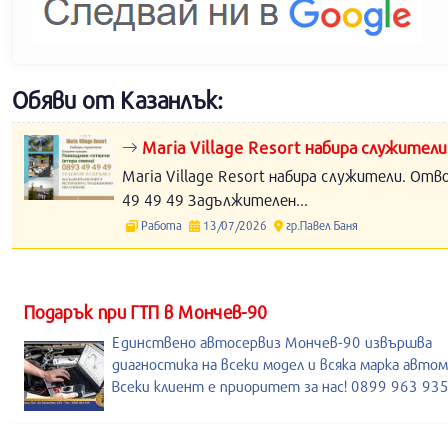
Обяви от Казанлък:
Maria Village Resort набира служители
Maria Village Resort набира служители. Отв
49 49 49 Задължителен...
Работа
13/07/2026
гр.Павел Баня
Подарък при ГТП в Мончев-90
Единствено автосервиз Мончев-90 извършва
диагностика на всеки модел и всяка марка автом
Всеки клиент е приоритет за нас! 0899 963 93