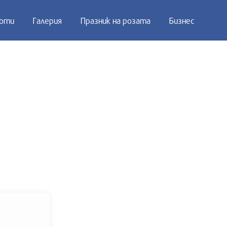
оти
Галерия
Празник на розата
Бизнес