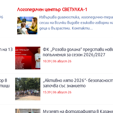
Логопедичен център СВЕТУЛКА-1
96
Извършва диагностика, логопедично-тер
-
сесии на всички видове езиково-говорни 
деца и възрастни. Контакти...
 на 13
ФК „Розова долина“ представи нов
попълнения за сезон 2026/2027
10:39 | 06 август 26
ор в
„Активно лято 2026“- безопаснос
отици
започва със знанието
15:39 | 06 август 26
Музеят на фотографията в Казанл