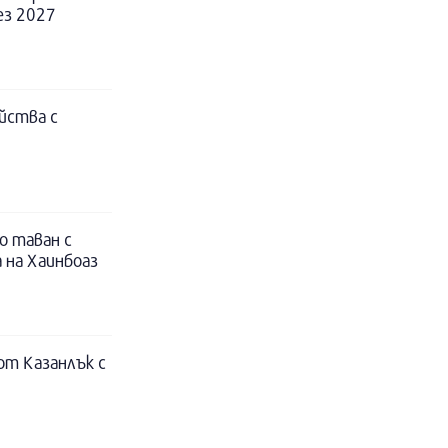
ез 2027
йства с
о таван с
 на Хаинбоаз
т Казанлък с