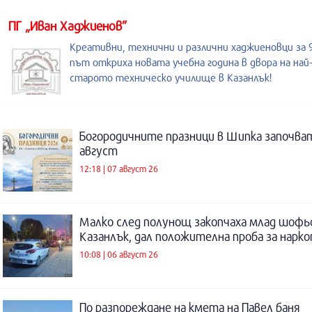
ПГ „Иван Хаджиенов”
Креативни, технични и различни хаджиеновци за 
път откриха новата учебна година в двора на най
старото техническо училище в Казанлък!
Богородичните празници в Шипка започват
август
12:18 | 07 август 26
Малко след полунощ закопчаха млад шофь
Казанлък, дал положителна проба за нарк
10:08 | 06 август 26
По разпореждане на кмета на Павел баня