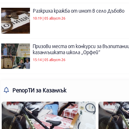
Разкриха кражба от имот в село Дъбово
10:19 | 05 август 26
Призови места от конкурси за възпитаниц
казанлъшката школа „Орфей“
15:14 | 05 август 26
РепорТИ
за Казанлък