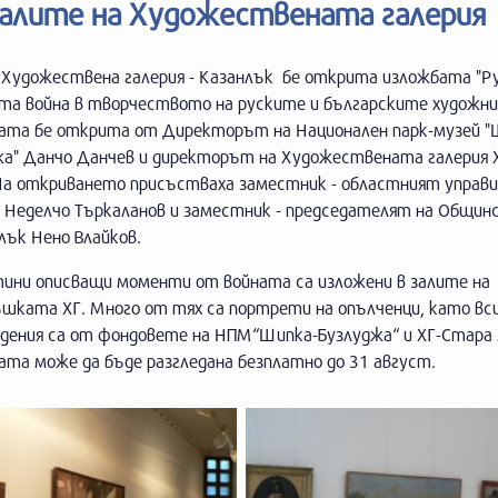
 залите на Художествената галерия
в Художествена галерия - Казанлък бе открита изложбата "Р
та война в творчеството на руските и българските художни
ата бе открита от Директорът на Национален парк-музей "
жа" Данчо Данчев и директорът на Художествената галерия
 На откриването присъстваха заместник - областният управ
о Неделчо Търкаланов и заместник - председателят на Общин
лък Нено Влайков.
тини описващи моменти от войната са изложени в залите на
ъшката ХГ. Много от тях са портрети на опълченци, като вс
едения са от фондовете на НПМ“Шипка-Бузлуджа“ и ХГ-Стара 
та може да бъде разгледана безплатно до 31 август.