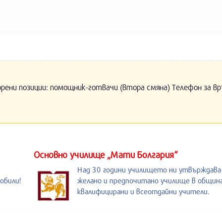
орени позиции: помощник-готвачи (втора смяна) Телефон за вр
Основно училище „Мати Болгария“
Над 30 години училището ни утвърждава
обили!
желано и предпочитано училище в община
5
квалифицирани и всеотдайни учители.