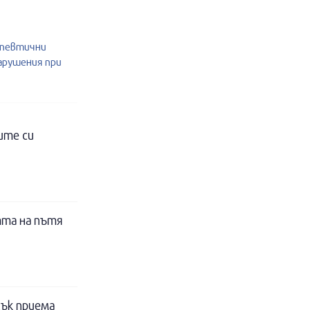
апевтични
нарушения при
ите си
тта на пътя
ък приема