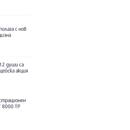
полага с нов
цизна
12 души са
цейска акция
истрационен
Т 8000 ТР