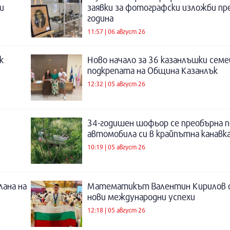
и
заявки за фотографски изложби пр
година
11:57 | 06 август 26
к
Ново начало за 36 казанлъшки семе
подкрепата на Община Казанлък
12:32 | 05 август 26
34-годишен шофьор се преобърна п
автомобила си в крайпътна канавка
10:19 | 05 август 26
лана на
Математикът Валентин Кирилов о
нови международни успехи
12:18 | 05 август 26