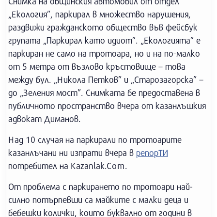
Снимка на общинския автомобил от отдел
„Екология”, паркирал в множество нарушения,
раздвижи гражданското общество във фейсбук
групaта „Паркирал като идиот”. „Екологията” е
паркиран не само на тротоара, но и на по-малко
от 5 метра от възлово кръстовище – това
между бул. „Никола Петков” и „Старозагорскa” –
до „Зеления мост”. Снимката бе предоставена в
публичното пространство вчера от казанлъшкия
адвокат Диманов.
Над 10 случая на паркирали по тротоарите
казанлъчани ни изпрати вчера в
репорТИ
потребител на Kazanlak.Com.
От проблема с паркирането по тротоари най-
силно потърпевши са майките с малки деца и
бебешки колички, които буквално от години в