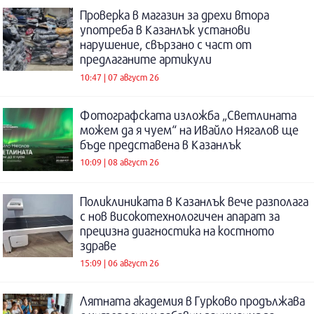
Проверка в магазин за дрехи втора
употреба в Казанлък установи
нарушение, свързано с част от
предлаганите артикули
10:47 | 07 август 26
Фотографската изложба „Светлината
можем да я чуем“ на Ивайло Нягалов ще
бъде представена в Казанлък
10:09 | 08 август 26
Поликлиниката в Казанлък вече разполага
с нов високотехнологичен апарат за
прецизна диагностика на костното
здраве
15:09 | 06 август 26
Лятната академия в Гурково продължава