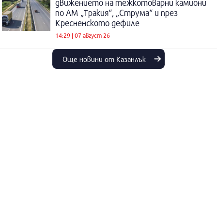
движението на тежкотоварни камиони
по АМ „Тракия“, „Струма“ и през
Кресненското дефиле
14:29 | 07 август 26
Още новини от Казанлък