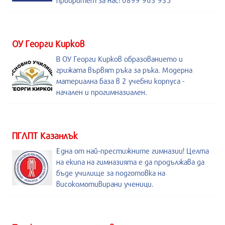
приоритет за нас! 0899 963 935
ОУ Георги Кирков
В ОУ Георги Кирков образованието и
грижата вървят ръка за ръка. Модерна
материална база в 2 учебни корпуса -
начален и прогимназиален.
ПГЛПТ Казанлък
Една от най-престижните гимназии! Целта
на екипа на гимназията е да продължава да
бъде училище за подготовка на
високомотивирани ученици.