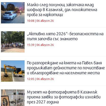
Малко след полунощ закопчаха млад
шофьор в Казанлък, дал положителна
проба за наркотици
10:08 | 06 август 26
„Активно лято 2026“- безопасността на
пътя започва със знанието
15:39 | 06 август 26
По разпореждане на кмета на Павел баня
продължават дейностите по почистване
и облагородяване на населените места
12:05 | 06 август 26
Музеят на фотографията в Казанлък
приема заявки за фотографски изложби
през 2027 година