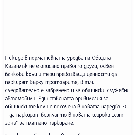
Никъде в нормативната уредба на Община
Казанлък не е описано правото други, освен
банкови коли и тези превозващи ценности да
паркират върху тротоарите, в т.ч.
следователно е забранено и за общински служебни
автомобили. Единствената привилегия за
общинските коли е посочена в новата наредба 30
– да паркират безплатно в новата широка „синя
зона” за платено паркиране.