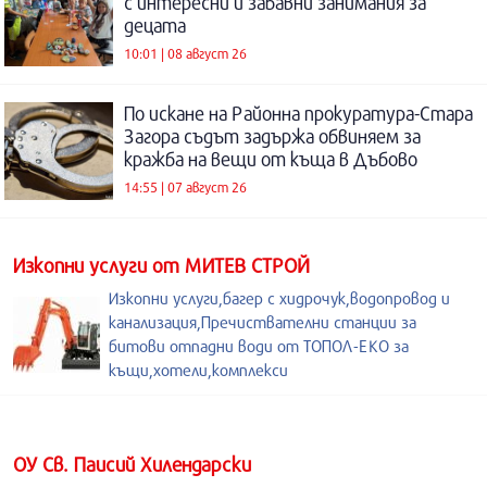
с интересни и забавни занимания за
децата
10:01 | 08 август 26
По искане на Районна прокуратура-Стара
Загора съдът задържа обвиняем за
кражба на вещи от къща в Дъбово
14:55 | 07 август 26
Изкопни услуги от МИТЕВ СТРОЙ
Изкопни услуги,багер с хидрочук,водопровод и
канализация,Пречиствателни станции за
битови отпадни води от ТОПОЛ-ЕКО за
къщи,хотели,комплекси
ОУ Св. Паисий Хилендарски