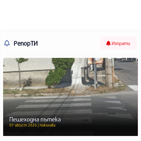
РепорТИ
Изпрати
Пешеходна пътека
07 август 2026 | Николова