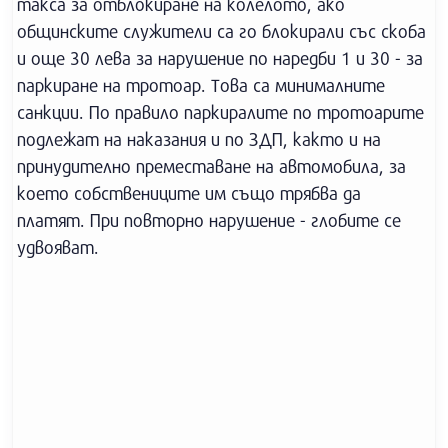
такса за отблокиране на колелото, ако
общинските служители са го блокирали със скоба
и още 30 лева за нарушение по наредби 1 и 30 - за
паркиране на тротоар. Това са минималните
санкции. По правило паркиралите по тротоарите
подлежат на наказания и по ЗДП, както и на
принудително преместаване на автомобила, за
което собствениците им също трябва да
платят. При повторно нарушение - глобите се
удвояват.