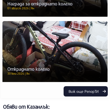
Награда за откраднато колело
01 август 2026 | Ян
Откраднато колело
30 юли 2026 | Ян
Виж още РепорТИ
Обяви от Казанлък: