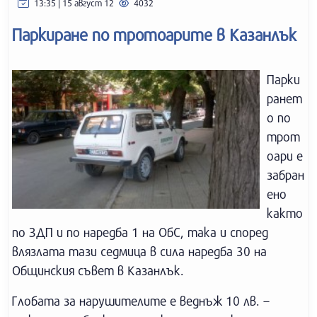
13:35 | 15 август 12
4032
Паркиране по тротоарите в Казанлък
Парки
ранет
о по
трот
оари е
забран
ено
както
по ЗДП и по наредба 1 на ОбС, така и според
влязлата тази седмица в сила наредба 30 на
Общинския съвет в Казанлък.
Глобата за нарушителите е веднъж 10 лв. –