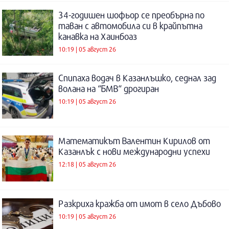
34-годишен шофьор се преобърна по
таван с автомобила си в крайпътна
канавка на Хаинбоаз
10:19 | 05 август 26
Спипаха водач в Казанлъшко, седнал зад
волана на “БМВ“ дрогиран
10:19 | 05 август 26
Математикът Валентин Кирилов от
Казанлък с нови международни успехи
12:18 | 05 август 26
Разкриха кражба от имот в село Дъбово
10:19 | 05 август 26