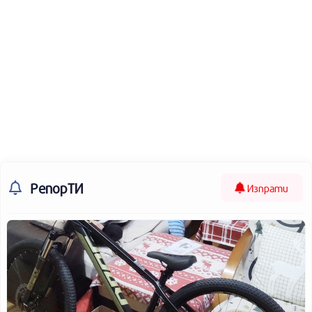
РепорТИ
Изпрати