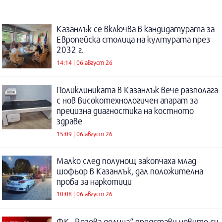
Казанлък се включва в кандидатурата за
Европейска столица на културата през
2032 г.
14:14 | 06 август 26
Поликлиниката в Казанлък вече разполага
с нов високотехнологичен апарат за
прецизна диагностика на костното
здраве
15:09 | 06 август 26
Малко след полунощ закопчаха млад
шофьор в Казанлък, дал положителна
проба за наркотици
10:08 | 06 август 26
ФК „Розова долина“ представи новите си