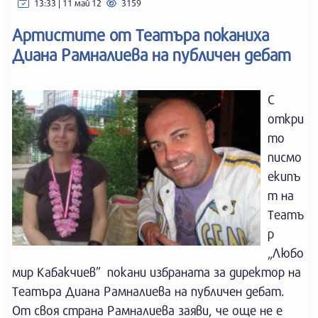
13:33 | 11 май 12
3159
Артистите от Театъра поканиха
Диана Рамналиева на публичен дебат
С
откри
то
писмо
екипъ
т на
Театъ
р
„Любо
мир Кабакчиев” покани избраната за директор на
Театъра Диана Рамналиева на публичен дебат.
От своя страна Рамналиева заяви, че още не е