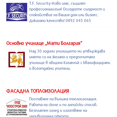
T.F. Security-Ново име, същият
професионализъм! Осигурете сигурност и
спокойствие на вашия дом или бизнес.
Доказано качество! 0892 045 065
Основно училище „Мати Болгария“
Над 30 години училището ни утвърждава
името си на желано и предпочитано
училище в община Казанлък с квалифицирани
и всеотдайни учители.
ФАСАДНА ТОПЛОИЗОЛАЦИЯ
Поставяне на външна топлоизолация.
Работа на скеле и по алпийски способ.
Безплатен оглед и изготвяне на
индивидуална оферта.