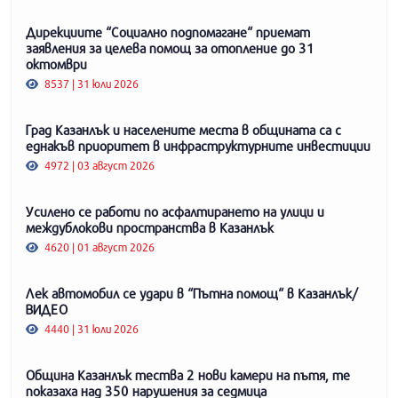
Дирекциите “Социално подпомагане“ приемат
заявления за целева помощ за отопление до 31
октомври
8537 | 31 юли 2026
Град Казанлък и населените места в общината са с
еднакъв приоритет в инфраструктурните инвестиции
4972 | 03 август 2026
Усилено се работи по асфалтирането на улици и
междублокови пространства в Казанлък
4620 | 01 август 2026
Лек автомобил се удари в “Пътна помощ“ в Казанлък/
ВИДЕО
4440 | 31 юли 2026
Община Казанлък тества 2 нови камери на пътя, те
показаха над 350 нарушения за седмица