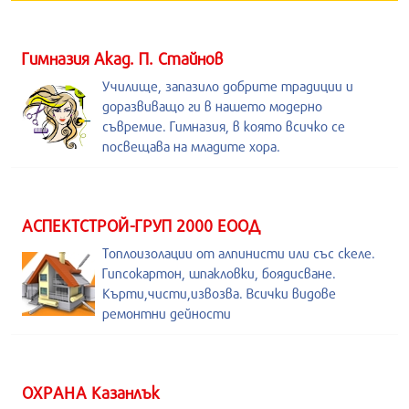
Гимназия Акад. П. Стайнов
Училище, запазило добрите традиции и
доразвиващо ги в нашето модерно
съвремие. Гимназия, в която всичко се
посвещава на младите хора.
АСПЕКТСТРОЙ-ГРУП 2000 ЕООД
Топлоизолации от алпинисти или със скеле.
Гипсокартон, шпакловки, боядисване.
Кърти,чисти,извозва. Всички видове
ремонтни дейности
ОХРАНА Казанлък