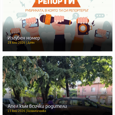
Изгубен номер
28 юли 2026 | Деян
Апел към всички родители
23 юли 2026 | казанлъчанка