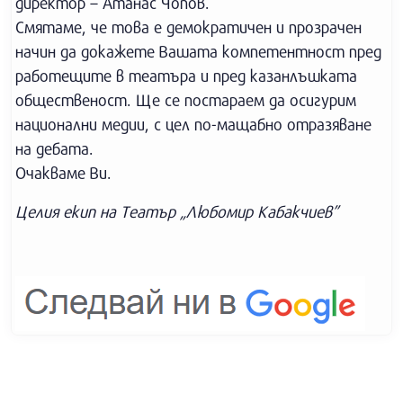
директор – Атанас Чопов.
Смятаме, че това е демократичен и прозрачен
начин да докажете Вашата компетентност пред
работещите в театъра и пред казанлъшката
общественост. Ще се постараем да осигурим
национални медии, с цел по-мащабно отразяване
на дебата.
Очакваме Ви.
Целия екип на Театър „Любомир Кабакчиев”