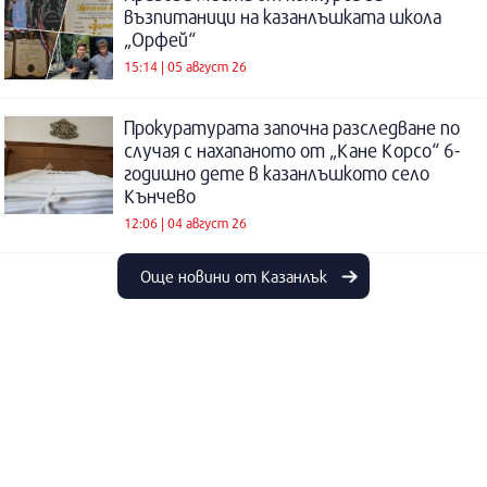
възпитаници на казанлъшката школа
„Орфей“
15:14 | 05 август 26
Прокуратурата започна разследване по
случая с нахапаното от „Кане Корсо“ 6-
годишно дете в казанлъшкото село
Кънчево
12:06 | 04 август 26
Още новини от Казанлък