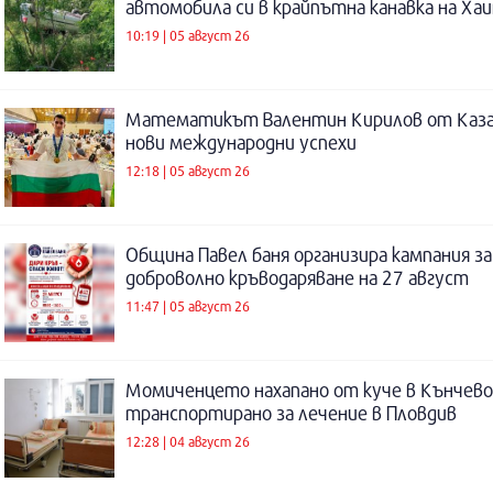
автомобила си в крайпътна канавка на Ха
10:19 | 05 август 26
Математикът Валентин Кирилов от Каза
нови международни успехи
12:18 | 05 август 26
Община Павел баня организира кампания за
доброволно кръводаряване на 27 август
11:47 | 05 август 26
Момиченцето нахапано от куче в Кънчево
транспортирано за лечение в Пловдив
12:28 | 04 август 26