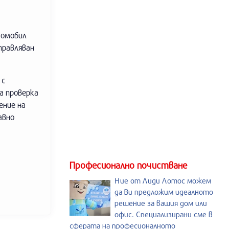
томобил
правляван
 с
а проверка
ение на
авно
Професионално почистване
Ние от Лиди Лотос можем
да Ви предложим идеалното
решение за вашия дом или
офис. Специализирани сме в
сферата на професионалното