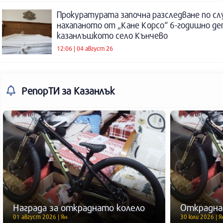
Прокуратурата започна разследване по сл
нахапаното от „Кане Корсо“ 6-годишно де
казанлъшкото село Кънчево
12:06 | 04 август 26
РепорТИ
за Казанлък
Награда за откраднато колело
Открадна
01 август 2026 | Ян
30 юли 2026 | Я