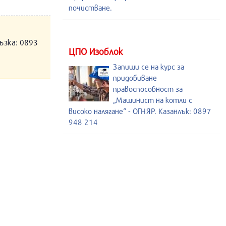
почистване.
ъзка: 0893
ЦПО Изоблок
Запиши се на курс за
придобиване
правоспособност за
„Машинист на котли с
високо налягане“ - ОГНЯР. Казанлък: 0897
948 214