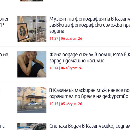
онен
Музеят на фотографията в Казанл
ТР
заявки за фотографски изложби пр
година
11:57 | 06 август 26
р на
Жена подаде сигнал в полицията в 
заради домашно насилие
10:14 | 06 август 26
с
В Казанлък маскиран мъж нанесе по
охранител по време на дежурство
10:15 | 05 август 26
 с
Спипаха водач в Казанлъшко, седнал