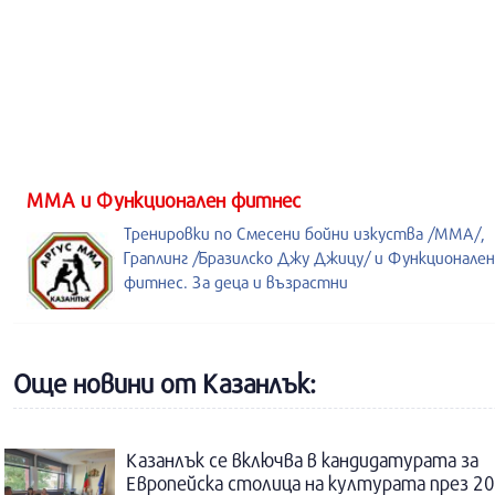
ММА и Функционален фитнес
Тренировки по Смесени бойни изкуства /MMA/,
Граплинг /Бразилско Джу Джицу/ и Функционален
фитнес. За деца и възрастни
Още новини от Казанлък:
Казанлък се включва в кандидатурата за
Европейска столица на културата през 20