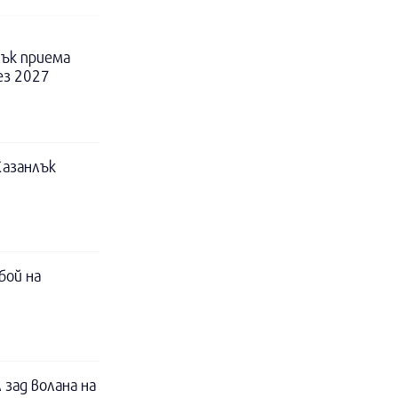
ък приема
ез 2027
Казанлък
бой на
 зад волана на