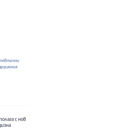
апевтични
нарушения
полага с нов
цизна