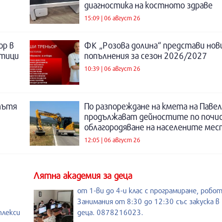
диагностика на костното здраве
15:09 | 06 август 26
ор в
ФК „Розова долина“ представи нов
отици
попълнения за сезон 2026/2027
10:39 | 06 август 26
пътя
По разпореждане на кмета на Павел
продължават дейностите по почи
облагородяване на населените мес
12:05 | 06 август 26
Лятна академия за деца
от 1-ви до 4-и клас с програмиране, робо
Занимания от 8:30 до 12:30 със закуска в 
плекси
деца. 0878216023.