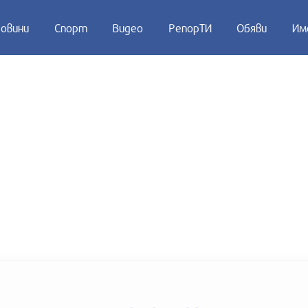
овини
Спорт
Видео
РепорТИ
Обяви
Им