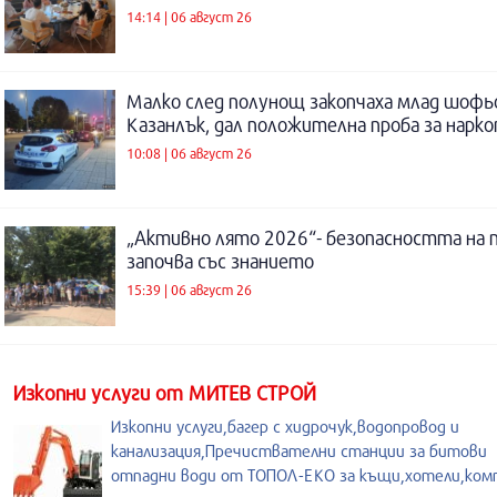
14:14 | 06 август 26
Малко след полунощ закопчаха млад шофь
Казанлък, дал положителна проба за нарк
10:08 | 06 август 26
„Активно лято 2026“- безопасността на 
започва със знанието
15:39 | 06 август 26
Изкопни услуги от МИТЕВ СТРОЙ
Изкопни услуги,багер с хидрочук,водопровод и
канализация,Пречиствателни станции за битови
отпадни води от ТОПОЛ-ЕКО за къщи,хотели,ком