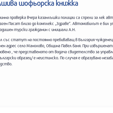
алшива шофьорска книжка
инна проверка вчера казанлъшки полицаи са спрели за лек ав
ген Пасат близо до комплекс „Здраве”. Автомобилът е бил у
одишен турски гражданин с инициали А.Н.
ил със статут на постоянно пребиваващ в България чужденец
ен адрес село Манолово, Община Павел баня. При извършенат
овено , че представеното от водача свидетелство за управл
ългарски образец/ е неистинско. По случая е образувано незаб
одство.