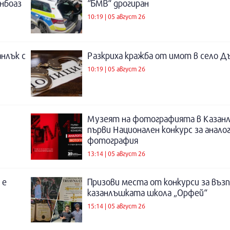
инбоаз
“БМВ“ дрогиран
10:19 | 05 август 26
нлък с
Разкриха кражба от имот в село Д
10:19 | 05 август 26
Музеят на фотографията в Казанл
първи Национален конкурс за анало
фотография
13:14 | 05 август 26
 е
Призови места от конкурси за въз
казанлъшката школа „Орфей“
15:14 | 05 август 26