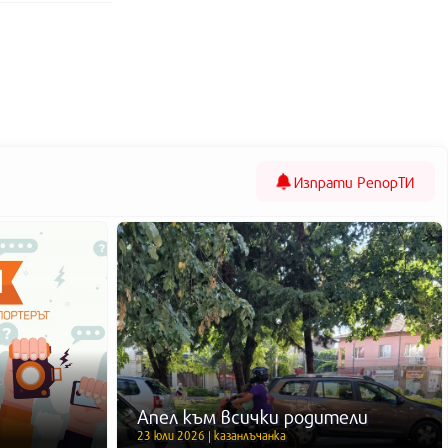
Изпрати
РепорТИ
Апел към всички родители
23 юли 2026 | казанлъчанка