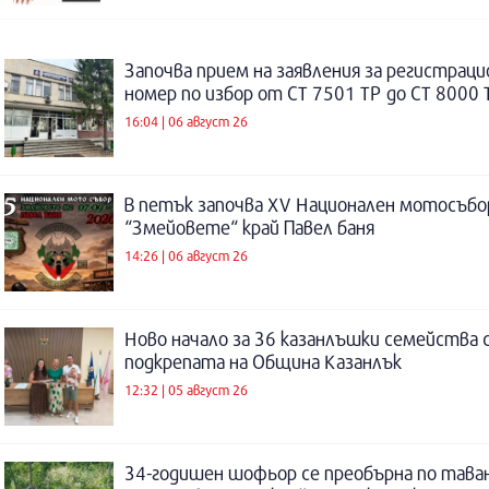
Започва прием на заявления за регистраци
номер по избор от СТ 7501 ТР до СТ 8000 
16:04 | 06 август 26
В петък започва XV Национален мотосъбо
“Змейовете“ край Павел баня
14:26 | 06 август 26
Ново начало за 36 казанлъшки семейства 
подкрепата на Община Казанлък
12:32 | 05 август 26
34-годишен шофьор се преобърна по таван