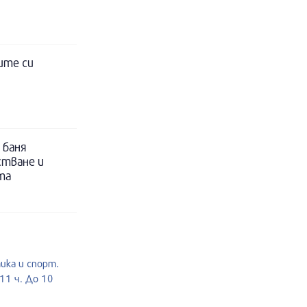
ите си
 баня
стване и
та
тика и спорт.
11 ч. До 10