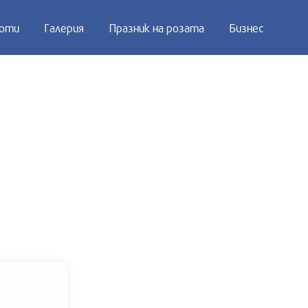
оти
Галерия
Празник на розата
Бизнес