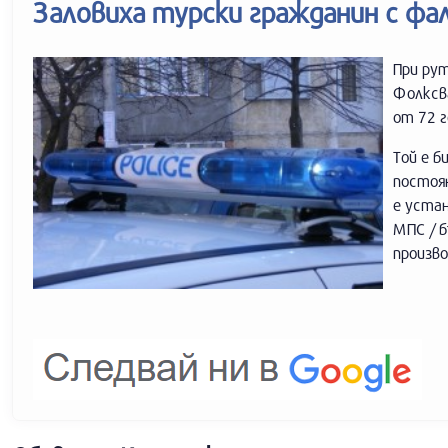
Заловиха турски гражданин с ф
При рут
Фолксва
от 72 г
Той е б
постоян
е устан
МПС / б
произв