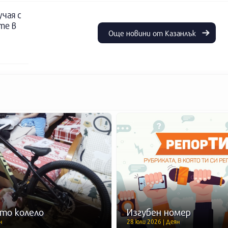
учая с
те в
Още новини от Казанлък
то колело
Изгубен номер
н
28 юли 2026 | Деян