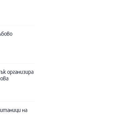
ъбово
ък организира
гова
питаници на