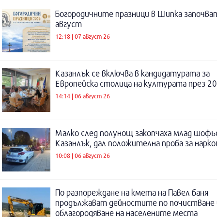
Богородичните празници в Шипка започват
август
12:18 | 07 август 26
Казанлък се включва в кандидатурата за
Европейска столица на културата през 20
14:14 | 06 август 26
Малко след полунощ закопчаха млад шофь
Казанлък, дал положителна проба за нарк
10:08 | 06 август 26
По разпореждане на кмета на Павел баня
продължават дейностите по почистване 
облагородяване на населените места