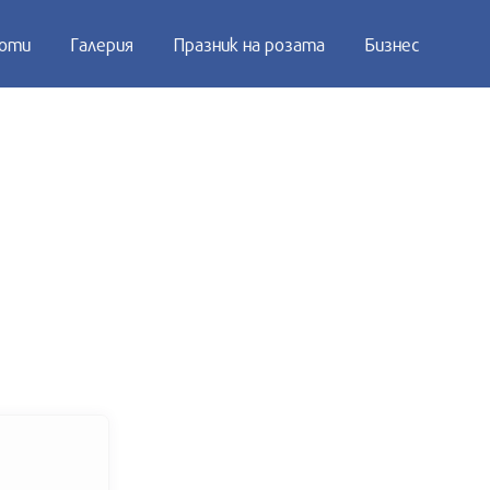
оти
Галерия
Празник на розата
Бизнес