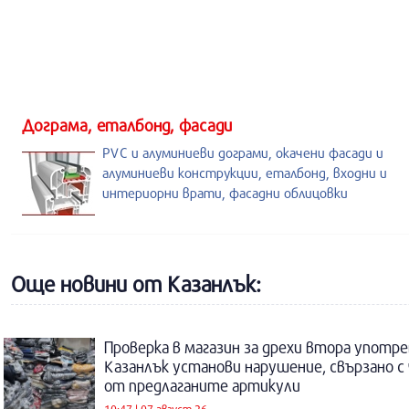
Дограма, еталбонд, фасади
PVC и алуминиеви дограми, окачени фасади и
алуминиеви конструкции, еталбонд, входни и
интериорни врати, фасадни облицовки
Още новини от Казанлък:
Проверка в магазин за дрехи втора употре
Казанлък установи нарушение, свързано с
от предлаганите артикули
10:47 | 07 август 26