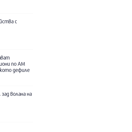
йства с
ават
иони по АМ
ското дефиле
 зад волана на