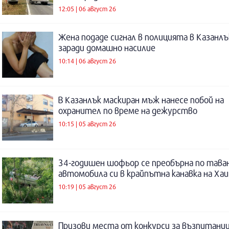
12:05 | 06 август 26
Жена подаде сигнал в полицията в Казанлъ
заради домашно насилие
10:14 | 06 август 26
В Казанлък маскиран мъж нанесе побой на
охранител по време на дежурство
10:15 | 05 август 26
34-годишен шофьор се преобърна по таван
автомобила си в крайпътна канавка на Ха
10:19 | 05 август 26
Призови места от конкурси за възпитаниц