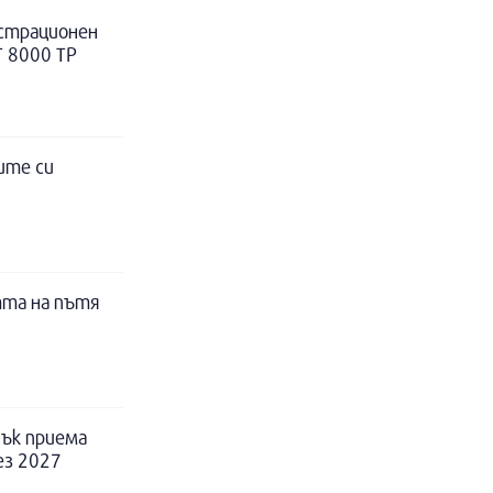
истрационен
Т 8000 ТР
ите си
тта на пътя
ък приема
ез 2027