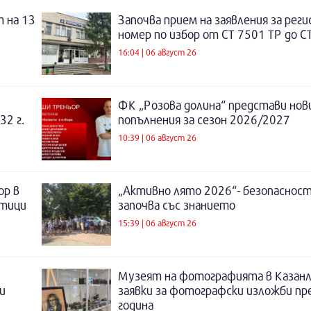
 на 13
Започва прием на заявления за рег
номер по избор от СТ 7501 ТР до С
16:04 | 06 август 26
ФК „Розова долина“ представи нов
32 г.
попълнения за сезон 2026/2027
10:39 | 06 август 26
ор в
„Активно лято 2026“- безопаснос
отици
започва със знанието
15:39 | 06 август 26
Музеят на фотографията в Казанл
и
заявки за фотографски изложби пр
година