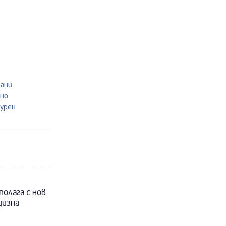
рани
рно
журен
полага с нов
цизна