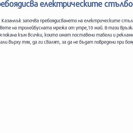
ребоядисва електрическите стълбо
 Казанлък започва пребоядисването на електрическите стъл
вете на тролейбусната мрежа от утре,10 май. В тази връзк
я покана към всички, които имат поставени табели и реклам
ли върху тях, да ги свалят, за да не бъдат повредени при бо