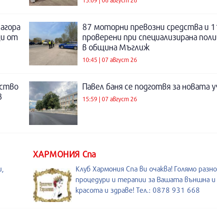
Загора
87 моторни превозни средства и 1
щи от
проверени при специализирана поли
в община Мъглиж
10:45 | 07 август 26
нство
Павел баня се подготвя за новата у
в
15:59 | 07 август 26
ХАРМОНИЯ Спа
,
Клуб Хармония Спа ви очаква! Голямо разн
процедури и терапии за Вашата външна 
красота и здраве! Тел.: 0878 931 668