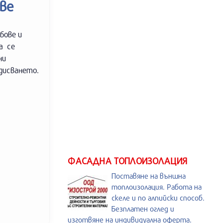
ве
бове и
а се
ни
ядисването.
ФАСАДНА ТОПЛОИЗОЛАЦИЯ
Поставяне на външна
топлоизолация. Работа на
скеле и по алпийски способ.
Безплатен оглед и
изготвяне на индивидуална оферта.