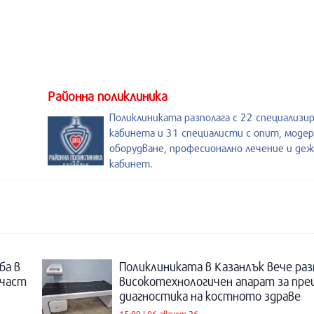
Районна поликлиника
Поликлиниката разполага с 22 специализи
кабинета и 31 специалисти с опит, моде
оборудване, професионално лечение и де
кабинет.
ба в
Поликлиниката в Казанлък вече раз
 част
високотехнологичен апарат за пре
диагностика на костното здраве
15:09 | 06 август 26