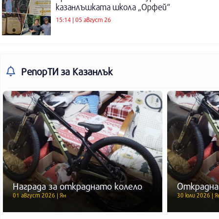
казанлъшката школа „Орфей“
15:14 | 05 август 26
РепорТИ
за Казанлък
Награда за откраднато колело
Открадна
01 август 2026 | Ян
30 юли 2026 | Я