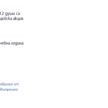
12 души са
цейска акция
чебна година
ообразие от
и вътрешна