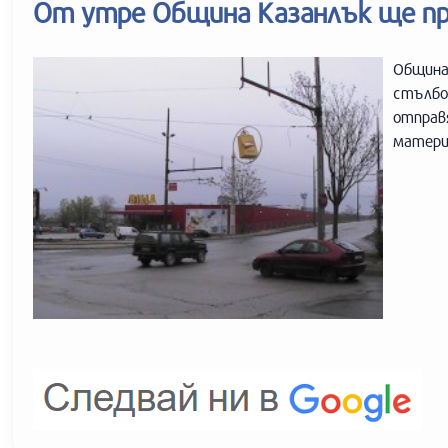
От утре Община Казанлък ще п
Община
стълбо
отправ
материа