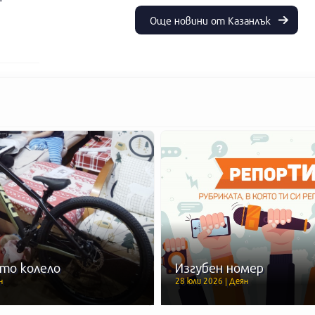
Още новини от Казанлък
то колело
Изгубен номер
н
28 юли 2026 | Деян