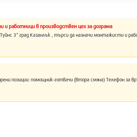
и и работници в производствен цех за дограма
Туйнс 3“ град Казанлък , търси да назначи монтажисти и раб
орени позиции: помощник-готвачи (втора смяна) Телефон за вр