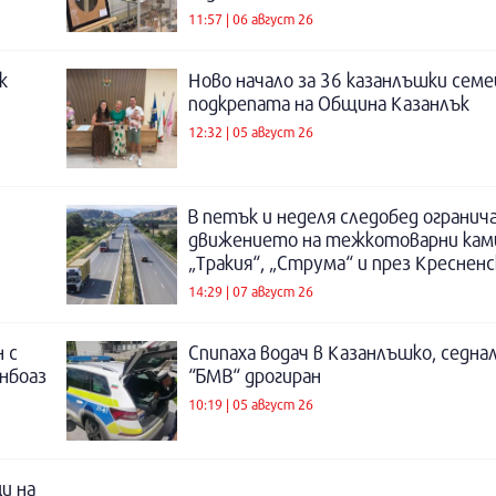
11:57 | 06 август 26
к
Ново начало за 36 казанлъшки семе
подкрепата на Община Казанлък
12:32 | 05 август 26
В петък и неделя следобед огранич
движението на тежкотоварни кам
„Тракия“, „Струма“ и през Креснен
14:29 | 07 август 26
 с
Спипаха водач в Казанлъшко, седнал
инбоаз
“БМВ“ дрогиран
10:19 | 05 август 26
и на