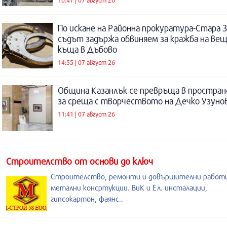
По искане на Районна прокуратура-Стара 
съдът задържа обвиняем за кражба на ве
къща в Дъбово
14:55 | 07 август 26
Община Казанлък се превръща в простра
за среща с творчеството на Дечко Узуно
11:41 | 07 август 26
Строителство от основи до ключ
Строителство, ремонти и довършителни работи
метални консртукции. ВиК и Ел. инсталации,
гипсокартон, фаянс..