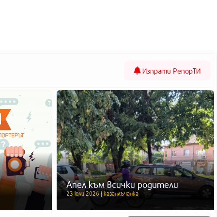
Изпрати
РепорТИ
Апел към всички родители
23 юли 2026 | казанлъчанка