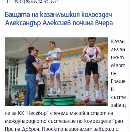
10:17 | 05 май 12
3094
Бащата на казанлъшкия колоездач
Александър Алексиев почина вчера
Казан
лъчан
инът
Март
ин
Граше
в
състе
заващ
се за КК“Несебър“ спечели масовия старт на
международното състезание по колоездене Гран
При на Добрич. Проектонационалът завърши с