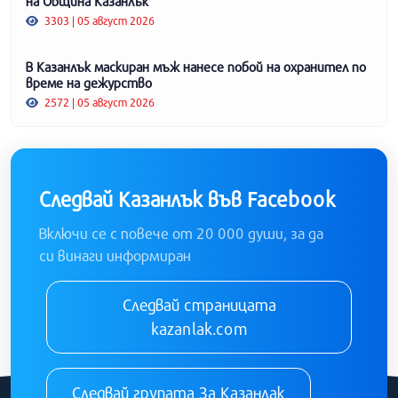
на Община Казанлък
3303 | 05 август 2026
В Казанлък маскиран мъж нанесе побой на охранител по
време на дежурство
2572 | 05 август 2026
Следвай Казанлък във Facebook
Включи се с повече от 20 000 души, за да
си винаги информиран
Следвай страницата
kazanlak.com
Следвай групата За Казанлак