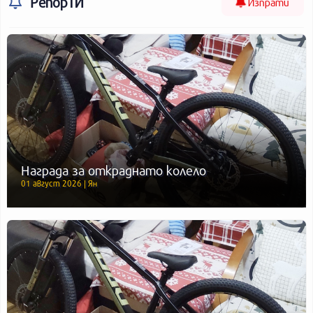
РепорТИ
Изпрати
Награда за откраднато колело
01 август 2026 | Ян