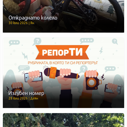
Откраднато колело
30 юли 2026 | Ян
Изгубен номер
28 юли 2026 | Деян