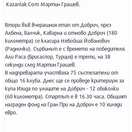
Kazanlak.Com Мартин Грашев.
Втори във вчерашния етап от Добрич, през
Албена, Балчик, Каварна и отново Добрич (180
километра) се класира Небойша Йованович
(Раднички). Сърбинът е с времето на победителя.
Али Раса (Брисаспор, Турция) е трети, на 38
секунди след Мартин Грашев.
В надпреварата участваха 75 състезатели от
общо 16 клуба. Днес ще се проведе критериум за
купа Изида по улиците на Добрич - 12 обиколки
(60 километра). Стартът е в 16.30 часа. Общият
награден фонд на Гран При на Добрич е 10 хиляди
евро.