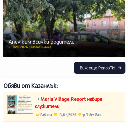
Апел към всички родители
23 юли 2026 | казанлъчанка
Виж още РепорТИ
Обяви от Казанлък:
Maria Village Resort набира
служители
Работа
13/07/2026
гр.Павел Баня