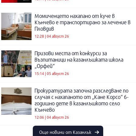
Момиченцето нахапано от куче в
Кънчево е транспортирано за лечение в
Пловдив
12:28 | 04 август 26
Призови места от конкурси за
възпитаници на казанлъшката школа
„Орфей“
15:14 | 05 август 26
Прокуратурата започна разследване по
случая с нахапаното от „Кане Корсо“ 6-
годишно дете в казанлъшкото село
Кънчево
12:06 | 04 август 26
Още новини от Казанлък