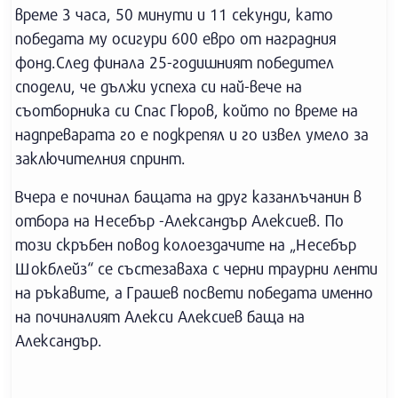
време 3 часа, 50 минути и 11 секунди, като
победата му осигури 600 евро от наградния
фонд.След финала 25-годишният победител
сподели, че дължи успеха си най-вече на
съотборника си Спас Гюров, който по време на
надпреварата го е подкрепял и го извел умело за
заключителния спринт.
Вчера е починал бащата на друг казанлъчанин в
отбора на Несебър -Александър Алексиев. По
този скръбен повод колоездачите на „Несебър
Шокблейз“ се състезаваха с черни траурни ленти
на ръкавите, а Грашев посвети победата именно
на починалият Алекси Алексиев баща на
Александър.