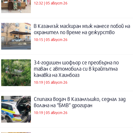
12:32 | 05 август 26
В Казанлък маскиран мъж нанесе побой на
охранител по време на дежурство
10:15 | 05 август 26
34-годишен шофьор се преобърна по
таван с автомобила си в крайпътна
канавка на Хаинбоаз
10:19 | 05 август 26
Спипаха водач в Казанлъшко, седнал зад
волана на “БМВ“ дрогиран
10:19 | 05 август 26