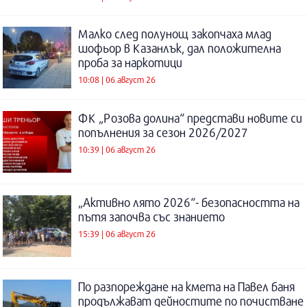
Малко след полунощ закопчаха млад
шофьор в Казанлък, дал положителна
проба за наркотици
10:08 | 06 август 26
ФК „Розова долина“ представи новите си
попълнения за сезон 2026/2027
10:39 | 06 август 26
„Активно лято 2026“- безопасността на
пътя започва със знанието
15:39 | 06 август 26
По разпореждане на кмета на Павел баня
продължават дейностите по почистване