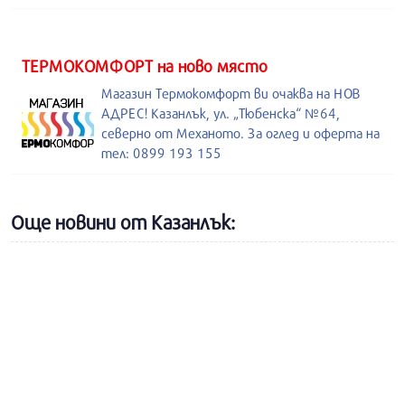
ТЕРМОКОМФОРТ на ново място
Магазин Термокомфорт ви очаква на НОВ
АДРЕС! Казанлък, ул. „Тюбенска“ №64,
северно от Механото. За оглед и оферта на
тел: 0899 193 155
Още новини от Казанлък: