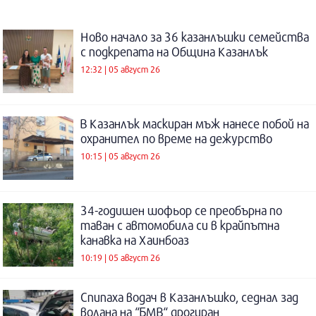
Ново начало за 36 казанлъшки семейства
с подкрепата на Община Казанлък
12:32 | 05 август 26
В Казанлък маскиран мъж нанесе побой на
охранител по време на дежурство
10:15 | 05 август 26
34-годишен шофьор се преобърна по
таван с автомобила си в крайпътна
канавка на Хаинбоаз
10:19 | 05 август 26
Спипаха водач в Казанлъшко, седнал зад
волана на “БМВ“ дрогиран