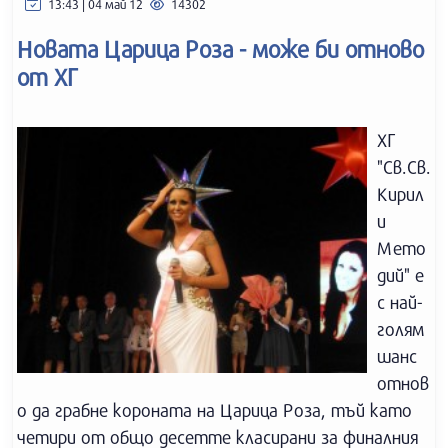
13:43 | 04 май 12
14302
Новата Царица Роза - може би отново
от ХГ
ХГ
"Св.Св.
Кирил
и
Мето
дий" е
с най-
голям
шанс
отнов
о да грабне короната на Царица Роза, тъй като
четири от общо десетте класирани за финалния