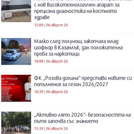
с нов високотехнологичен апарат за
прецизна диагностика на костното
здраве
15:09 | 06 август 26
Малко след полунощ закопчаха млад
шофьор в Казанлък, дал положителна
проба за наркотици
10:08 | 06 август 26
ФК „Розова долина“ представи новите си
попълнения за сезон 2026/2027
10:39 | 06 август 26
„Активно лято 2026“- безопасността на
пътя започва със знанието
15:39 | 06 август 26