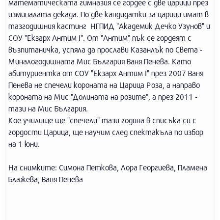
математическата гимназия се гордее с две царици през
изминалата декада. По две кандидатки за царици имат в
тазгодишния кастинг НГПИД "Академик Дечко Узунов" и
СОУ "Екзарх Антим I". От "Антим" пък се гордеят с
възпитаничка, успяла да прослави Казанлък по Света -
Миналогодишната Мис България Ваня Пенева. Като
абитуриентка от СОУ "Екзарх Антим I" през 2007 Ваня
Пенева не спечели короната на Царица Роза, а направо
короната на Мис "Долината на розите", а през 2011 -
тази на Мис България.
Кое училище ще "спечели" тази година в списъка си с
гордости Царица, ще научим след спектакъла по избор
на 1 юни.
На снимките: Симона Петкова, Лора Георгиева, Пламена
Блажева, Ваня Пенева