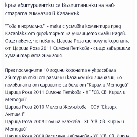
кръг абитуриентки са възпитанички на най-
старата гимназия в Казанлък.
"Това е нормално." - така с усмивка коментира пред
Kazanlak.Com директорът на училището Слави Радев.
Още повече, че новата Царица Роза ще получи короната
от Царица Роза 2011 Симона Петкова - също завършила
хуманитарната гимназия.
През последните 10 години короната е украсявала
абитуриентки от различни казанлъшки гимназии, но
половината от цариците са били от "Кирил и Методий":
Царица Роза 2011 Симона Петкова - ХГ "Св. Св. Кирил и
Методий"
Царица Роза 2010 Милена Желязкова - СОУ "Екзарх
Антим I"
Царица Роза 2009 Полина Блажева - ХГ "Св. Св. Кирил и
Методий"
Царица Роза 2008 Василена Найденова - ХГ "Св. Св. Кирил