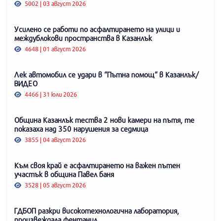
5002 | 03 август 2026
Усилено се работи по асфалтирането на улици и
междублокови пространства в Казанлък
4648 | 01 август 2026
Лек автомобил се удари в “Пътна помощ“ в Казанлък/
ВИДЕО
4466 | 31 юли 2026
Община Казанлък тества 2 нови камери на пътя, те
показаха над 350 нарушения за седмица
3855 | 04 август 2026
Към своя край е асфалтирането на важен пътен
участък в община Павел баня
3528 | 05 август 2026
ГДБОП разкри високотехнологична лаборатория,
произвеждала фентанил