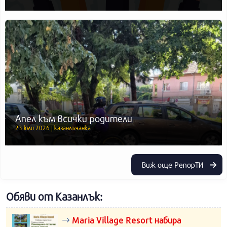
Апел към всички родители
23 юли 2026 | казанлъчанка
Виж още РепорТИ
Обяви от Казанлък:
Maria Village Resort набира