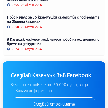
3395 | 04 август 2026
Ново начало за 36 казанлъшки семейства с подкрепата
на Община Казанлък
3308 | 05 август 2026
В Казанлък маскиран мъж нанесе побой на охранител по
време на дежурство
2574 | 05 август 2026
Следвай Казанлък във Facebook
Включи се с повече от 20 000 души, за да
си винаги информиран
Следвай страницата