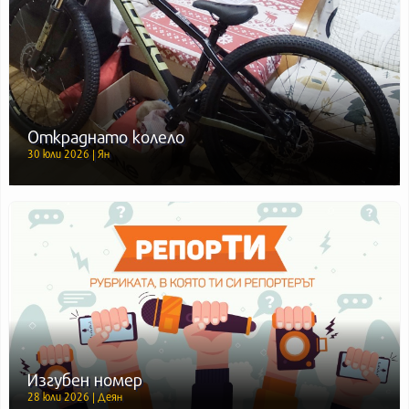
Откраднато колело
30 юли 2026 | Ян
Изгубен номер
28 юли 2026 | Деян