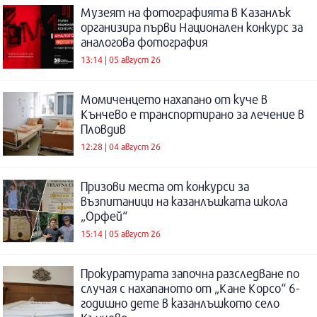
Музеят на фотографията в Казанлък
организира първи Национален конкурс за
аналогова фотография
13:14 | 05 август 26
Момиченцето нахапано от куче в
Кънчево е транспортирано за лечение в
Пловдив
12:28 | 04 август 26
Призови места от конкурси за
възпитаници на казанлъшката школа
„Орфей“
15:14 | 05 август 26
Прокуратурата започна разследване по
случая с нахапаното от „Кане Корсо“ 6-
годишно дете в казанлъшкото село