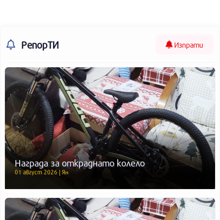
РепорТИ
Изпрати
Награда за откраднато колело
01 август 2026 | Ян