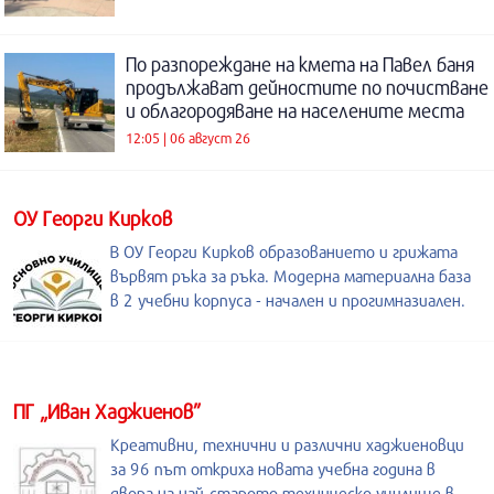
По разпореждане на кмета на Павел баня
продължават дейностите по почистване
и облагородяване на населените места
12:05 | 06 август 26
ОУ Георги Кирков
В ОУ Георги Кирков образованието и грижата
вървят ръка за ръка. Модерна материална база
в 2 учебни корпуса - начален и прогимназиален.
ПГ „Иван Хаджиенов”
Креативни, технични и различни хаджиеновци
за 96 път откриха новата учебна година в
двора на най-старото техническо училище в