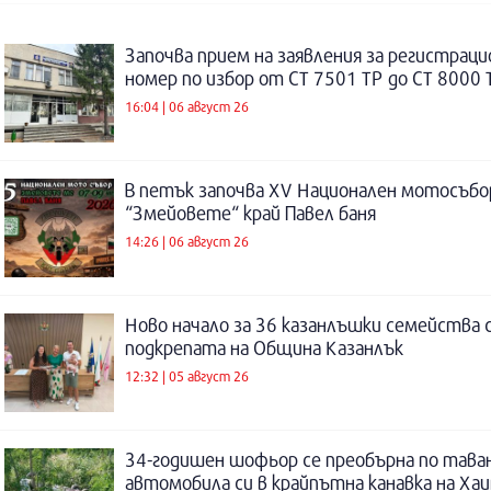
Започва прием на заявления за регистраци
номер по избор от СТ 7501 ТР до СТ 8000 
16:04 | 06 август 26
В петък започва XV Национален мотосъбо
“Змейовете“ край Павел баня
14:26 | 06 август 26
Ново начало за 36 казанлъшки семейства 
подкрепата на Община Казанлък
12:32 | 05 август 26
34-годишен шофьор се преобърна по таван
автомобила си в крайпътна канавка на Ха