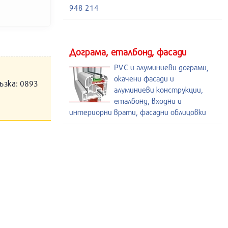
948 214
Дограма, еталбонд, фасади
PVC и алуминиеви дограми,
окачени фасади и
ъзка: 0893
алуминиеви конструкции,
еталбонд, входни и
интериорни врати, фасадни облицовки