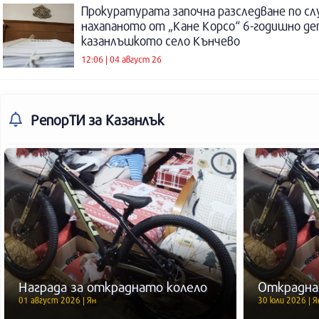
Прокуратурата започна разследване по сл
нахапаното от „Кане Корсо“ 6-годишно де
казанлъшкото село Кънчево
12:06 | 04 август 26
РепорТИ
за Казанлък
Награда за откраднато колело
Открадна
01 август 2026 | Ян
30 юли 2026 | Я