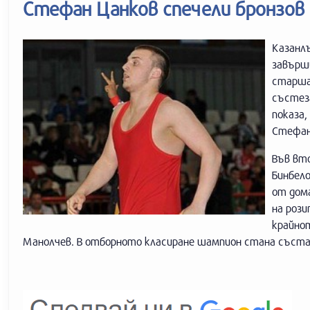
Стефан Цанков спечели бронзов
Казанл
завърш
старша 
състез
показа,
Стефан
Във вто
Бинбело
от дома
на рози
крайно
Манолчев. В отборното класиране шампион стана съст