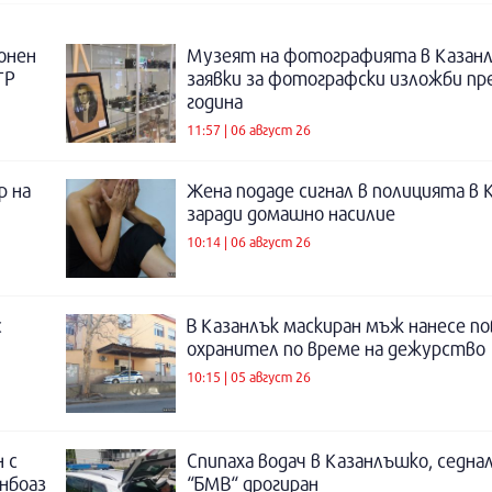
онен
Музеят на фотографията в Казанл
ТР
заявки за фотографски изложби пр
година
11:57 | 06 август 26
р на
Жена подаде сигнал в полицията в 
заради домашно насилие
10:14 | 06 август 26
с
В Казанлък маскиран мъж нанесе по
охранител по време на дежурство
10:15 | 05 август 26
 с
Спипаха водач в Казанлъшко, седнал
инбоаз
“БМВ“ дрогиран