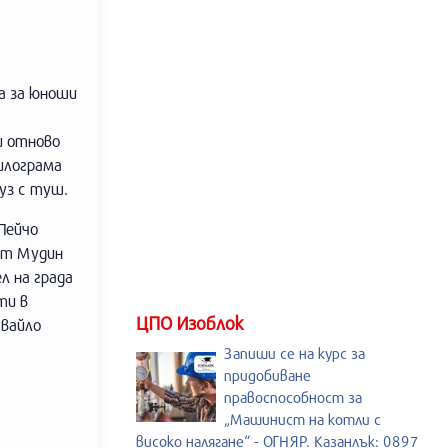
а за юноши
и отново
килограма
уз с туш.
Пейчо
уат Мудин
л на града
ти в
ЦПО Изоблок
Ивайло
Запиши се на курс за
придобиване
правоспособност за
„Машинист на котли с
високо налягане“ - ОГНЯР. Казанлък: 0897