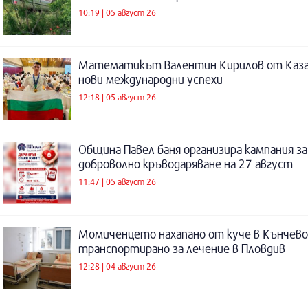
10:19 | 05 август 26
Математикът Валентин Кирилов от Каза
нови международни успехи
12:18 | 05 август 26
Община Павел баня организира кампания за
доброволно кръводаряване на 27 август
11:47 | 05 август 26
Момиченцето нахапано от куче в Кънчево
транспортирано за лечение в Пловдив
12:28 | 04 август 26