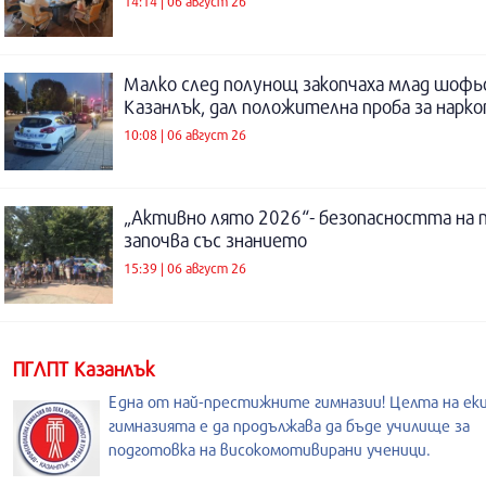
14:14 | 06 август 26
Малко след полунощ закопчаха млад шофь
Казанлък, дал положителна проба за нарк
10:08 | 06 август 26
„Активно лято 2026“- безопасността на 
започва със знанието
15:39 | 06 август 26
ПГЛПТ Казанлък
Една от най-престижните гимназии! Целта на еки
гимназията е да продължава да бъде училище за
подготовка на високомотивирани ученици.