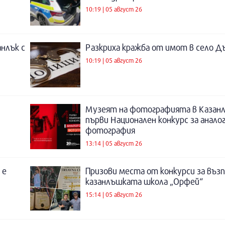
10:19 | 05 август 26
нлък с
Разкриха кражба от имот в село Д
10:19 | 05 август 26
Музеят на фотографията в Казанл
първи Национален конкурс за анало
фотография
13:14 | 05 август 26
 е
Призови места от конкурси за въз
казанлъшката школа „Орфей“
15:14 | 05 август 26