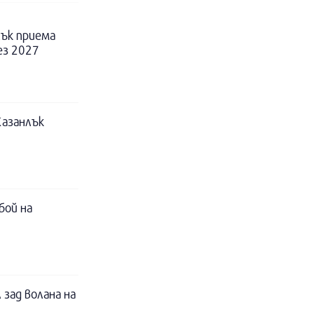
ък приема
ез 2027
Казанлък
бой на
 зад волана на