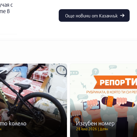
учая с
те в
Още новини от Казанлък
то колело
Изгубен номер
н
28 юли 2026 | Деян