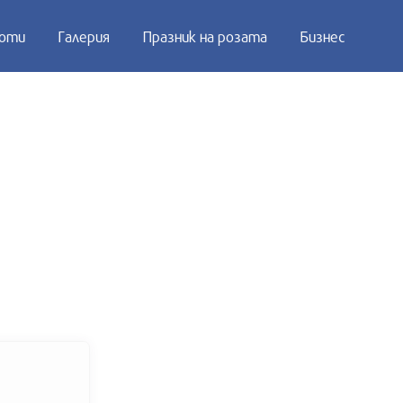
оти
Галерия
Празник на розата
Бизнес