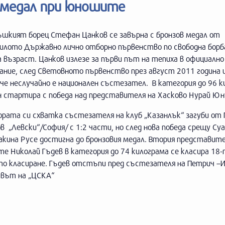
 медал при юношите
ъшкият борец Стефан Цанков се завърна с бронзов медал от
илото Държавно лично отборно първенство по свободна борб
възраст. Цанков излезе за първи път на тепиха в официално
ание, след Световното първенство през август 2011 година 
 че неслучайно е национален състезател. В категория до 96 
 стартира с победа над представителя на Хасково Нурай Юн
рата си схватка състезателя на клуб „Казанлък“ загуби от 
в „Левски“/София/ с 1:2 части, но след нова победа срещу С
кина Русе достигна до бронзовия медал. Втория представите
те Николай Гъдев в категория до 74 килограма се класира 18-
то класиране. Гъдев отстъпи пред състезателя на Петрич –
авът на „ЦСКА“