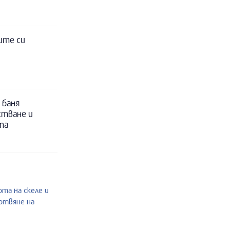
ите си
 баня
стване и
та
та на скеле и
готвяне на