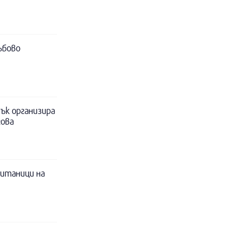
ъбово
ък организира
гова
питаници на