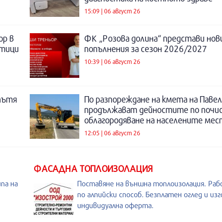
15:09 | 06 август 26
ор в
ФК „Розова долина“ представи нов
отици
попълнения за сезон 2026/2027
10:39 | 06 август 26
пътя
По разпореждане на кмета на Павел
продължават дейностите по почи
облагородяване на населените мес
12:05 | 06 август 26
ФАСАДНА ТОПЛОИЗОЛАЦИЯ
па на
Поставяне на външна топлоизолация. Рабо
по алпийски способ. Безплатен оглед и из
индивидуална оферта.