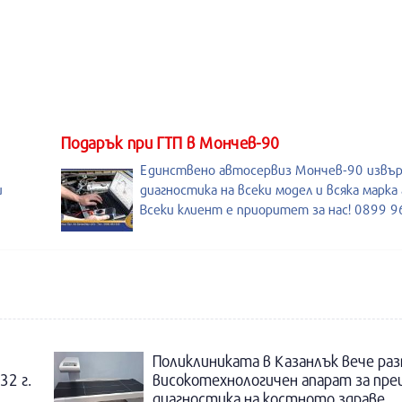
Подарък при ГТП в Мончев-90
Единствено автосервиз Мончев-90 извъ
и
диагностика на всеки модел и всяка марка
Всеки клиент е приоритет за нас! 0899 
Поликлиниката в Казанлък вече раз
32 г.
високотехнологичен апарат за пре
диагностика на костното здраве