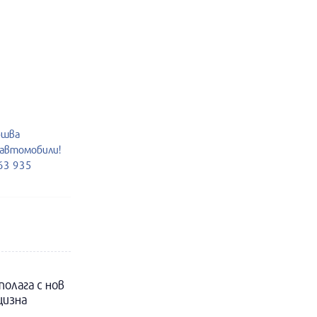
ршва
 автомобили!
963 935
полага с нов
цизна