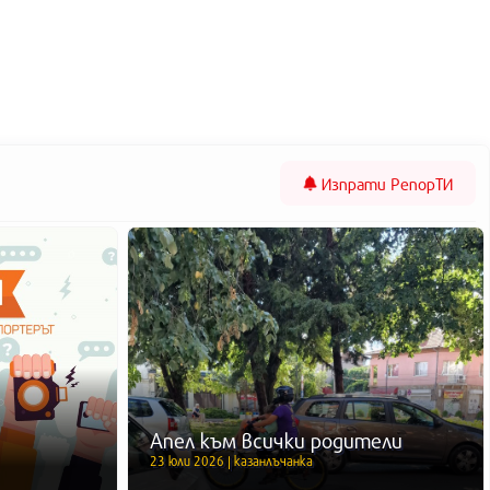
Изпрати
РепорТИ
Апел към всички родители
23 юли 2026 | казанлъчанка