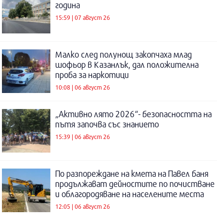
година
15:59 | 07 август 26
Малко след полунощ закопчаха млад
шофьор в Казанлък, дал положителна
проба за наркотици
10:08 | 06 август 26
„Активно лято 2026“- безопасността на
пътя започва със знанието
15:39 | 06 август 26
По разпореждане на кмета на Павел баня
продължават дейностите по почистване
и облагородяване на населените места
12:05 | 06 август 26