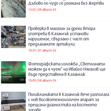
Дъбово по чудо се размина без жертви
13:02 | 08 август 26
Проверка в магазин за дрехи втора
употреба в Казанлък установи
нарушение, свързано с част от
предлаганите артикули
10:47 | 07 август 26
Фотографската изложба „Светлината
можем да я чуем“ на Ивайло Нягалов ще
бъде представена в Казанлък
10:09 | 08 август 26
Поликлиниката в Казанлък вече разполага
с нов високотехнологичен апарат за
прецизна диагностика на костното
здраве