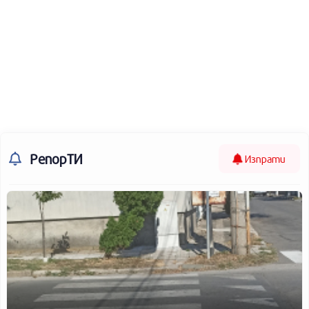
РепорТИ
Изпрати