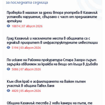
за последната седмица
Проверка в магазин за дрехи втора употреба в Казанлък
установи нарушение, свързано с част от предлаганите
артикули
18874 | 07 август 2026
Град Казанлък и населените места в общината са с
еднакъв приоритет в инфраструктурните инвестиции
5194 | 03 август 2026
По искане на Районна прокуратура-Стара Загора съдът
задържа обвиняем за кражба на вещи от къща в Дъбово
5086 | 07 август 2026
Към своя край е асфалтирането на важен пътен
участък в община Павел баня
4820 | 05 август 2026
Община Казанлък тества 2 нови камери на пътя, те