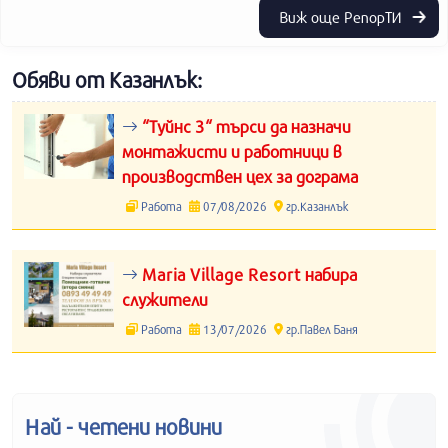
Виж още РепорТИ
Обяви от Казанлък:
“Туйнс 3“ търси да назначи
монтажисти и работници в
производствен цех за дограма
Работа
07/08/2026
гр.Казанлък
Maria Village Resort набира
служители
Работа
13/07/2026
гр.Павел Баня
Най - четени новини