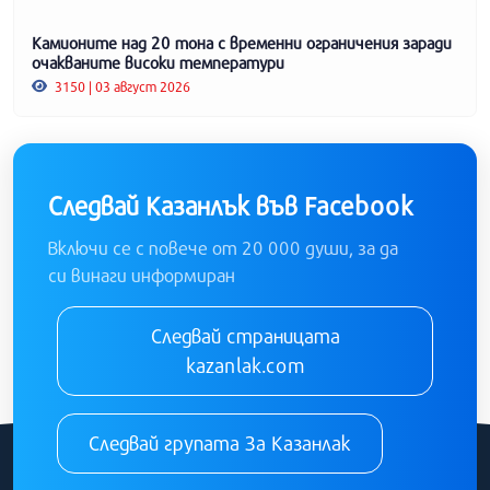
Камионите над 20 тона с временни ограничения заради
очакваните високи температури
3150 | 03 август 2026
Следвай Казанлък във Facebook
Включи се с повече от 20 000 души, за да
си винаги информиран
Следвай страницата
kazanlak.com
Следвай групата За Казанлак