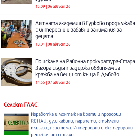
15:09 | 06 август 26
Лятната академия в Гурково продължава
с интересни и забавни занимания за
децата
10:01 | 08 август 26
По искане на Районна прокуратура-Стара
Загора съдът задържа обвиняем за
кражба на вещи от къща в Дъбово
14:55 | 07 август 26
Селект ГЛАС
Изработка и монтаж на врати и прозорци
REHAU, душ кабини, парапети, стъклени
плъзгащи системи. Интериорни и екстерирони
решения от стъкло.