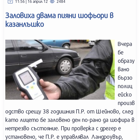
11:56 | 16 април 12
2484
Заловиха двама пияни шофьори в
казанлъшко
Вчера
бе
образу
вано
бързо
полиц
ейско
произв
одство срещу 38 годишния П.Р. от Шейново, след
като лицето бе заловено ден по-рано да шофира в
нетрезво състояние. При проверка с дрегер е
установено, че П.Р. е управлявал Ландроувър,