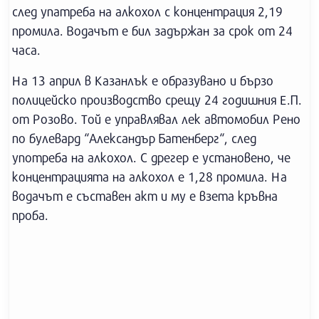
след упатреба на алкохол с концентрация 2,19
промила. Водачът е бил задържан за срок от 24
часа.
На 13 април в Казанлък е образувано и бързо
полицейско производство срещу 24 годишния Е.П.
от Розово. Той е управлявал лек автомобил Рено
по булевард “Александър Батенберг“, след
употреба на алкохол. С дрегер е установено, че
концентрацията на алкохол е 1,28 промила. На
водачът е съставен акт и му е взета кръвна
проба.