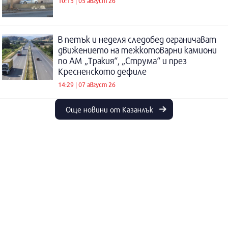
10:15 | 05 август 26
В петък и неделя следобед ограничават
движението на тежкотоварни камиони
по АМ „Тракия“, „Струма“ и през
Кресненското дефиле
14:29 | 07 август 26
Още новини от Казанлък