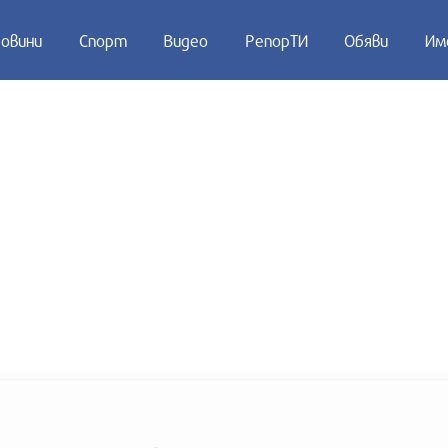
овини
Спорт
Видео
РепорТИ
Обяви
Им