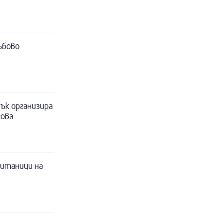
ъбово
ък организира
гова
питаници на