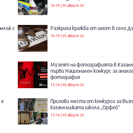
10:19 | 05 август 26
нлък с
Разкриха кражба от имот в село Д
10:19 | 05 август 26
Музеят на фотографията в Казанл
първи Национален конкурс за анало
фотография
13:14 | 05 август 26
 е
Призови места от конкурси за въз
казанлъшката школа „Орфей“
15:14 | 05 август 26