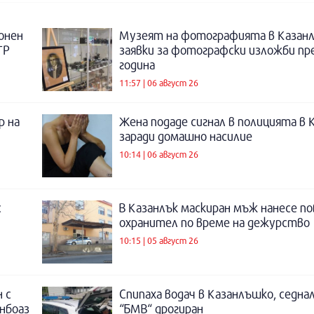
онен
Музеят на фотографията в Казанл
ТР
заявки за фотографски изложби пр
година
11:57 | 06 август 26
р на
Жена подаде сигнал в полицията в 
заради домашно насилие
10:14 | 06 август 26
с
В Казанлък маскиран мъж нанесе по
охранител по време на дежурство
10:15 | 05 август 26
 с
Спипаха водач в Казанлъшко, седнал
инбоаз
“БМВ“ дрогиран