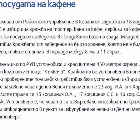
посудата на кафене
олицаи от Районното управление в Казанлък задържаха 18 го
й е извършил кражба на тостер, кана за кафе, сервизи за кафе
ска посуда от заведение в складовата база на града. Младе
вил кражбата от заведение за бързо хранене, което не е би
но, това е станало в периода между 8-ми и 11 април.
анлъшкото РУП установиха и крадците на 450 метра ограда 
и кола от летище ”Кълвача”. Кражбата бе установена в поне
ри проведените полицейски действия бяха установени извър
 заловени лица единствения пълнолетен е 23 год. И.А. от Ха
ите трима са 15 годишния О.А. , 17 годишния С.С. и 16 год. С
к. Установено е, че лицата са извършвали многократно краж
и откраднатото в пункт за изкупуване на черни и цветни ме
атенберг”.