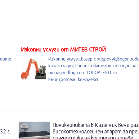
Изкопни услуги от МИТЕВ СТРОЙ
воите
Изкопни услуги,багер с хидрочук,водопров
канализация,Пречиствателни станции за
отпадни води от ТОПОЛ-ЕКО за
къщи,хотели,комплекси
Поликлиниката в Казанлък вече раз
32 г.
високотехнологичен апарат за пре
диагностика на костното здраве