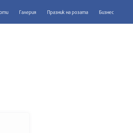
оти
Галерия
Празник на розата
Бизнес