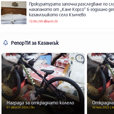
Прокуратурата започна разследване по сл
нахапаното от „Кане Корсо“ 6-годишно де
казанлъшкото село Кънчево
12:06 | 04 август 26
РепорТИ
за Казанлък
Награда за откраднато колело
Открадна
01 август 2026 | Ян
30 юли 2026 | Я