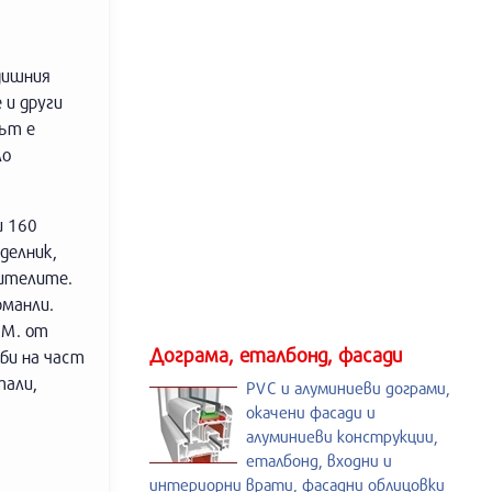
дишния
 и други
жът е
ло
и 160
делник,
шителите.
рманли.
.М. от
Дограма, еталбонд, фасади
би на част
тали,
PVC и алуминиеви дограми,
окачени фасади и
алуминиеви конструкции,
еталбонд, входни и
интериорни врати, фасадни облицовки