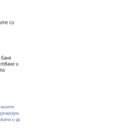
ите си
 баня
стване и
та
.Нашите
дународни
ката и др.