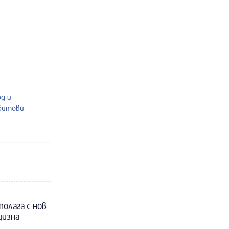
од и
 битови
полага с нов
цизна