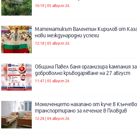
10:19 | 05 август 26
Математикът Валентин Кирилов от Каза
нови международни успехи
12:18 | 05 август 26
Община Павел баня организира кампания за
доброволно кръводаряване на 27 август
11:47 | 05 август 26
Момиченцето нахапано от куче в Кънчево
транспортирано за лечение в Пловдив
12:28 | 04 август 26