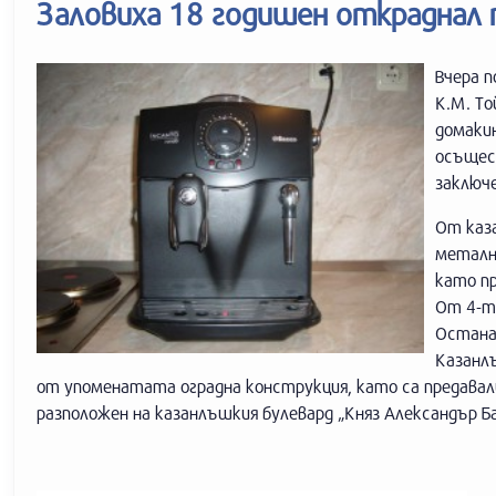
Заловиха 18 годишен откраднал 
Вчера п
К.М. То
домакин
осъщест
заключе
От каз
металн
като п
От 4-те
Останал
Казанлъ
от упоменатата оградна конструкция, като са предавал
разположен на казанлъшкия булевард „Княз Александър Б