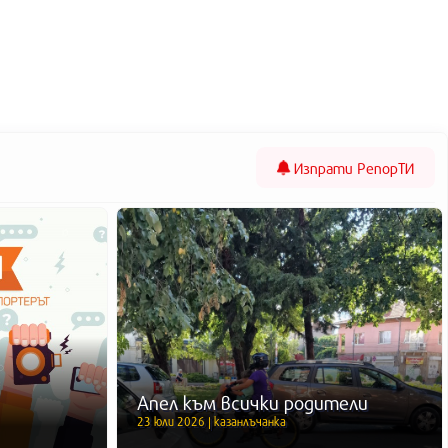
Изпрати
РепорТИ
Апел към всички родители
23 юли 2026 | казанлъчанка