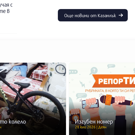
учая с
те в
Още новини от Казанлък
то колело
Изгубен номер
н
28 юли 2026 | Деян