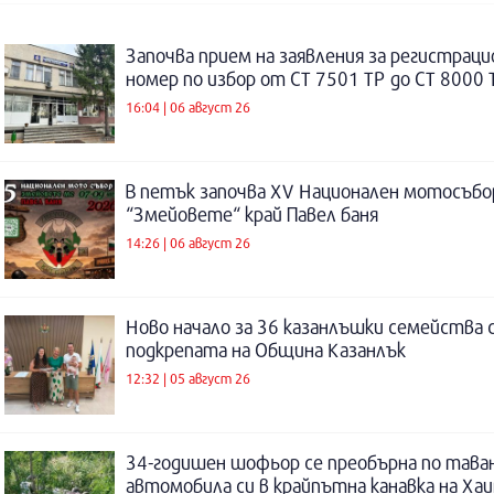
Започва прием на заявления за регистраци
номер по избор от СТ 7501 ТР до СТ 8000 
16:04 | 06 август 26
В петък започва XV Национален мотосъбо
“Змейовете“ край Павел баня
14:26 | 06 август 26
Ново начало за 36 казанлъшки семейства 
подкрепата на Община Казанлък
12:32 | 05 август 26
34-годишен шофьор се преобърна по таван
автомобила си в крайпътна канавка на Ха