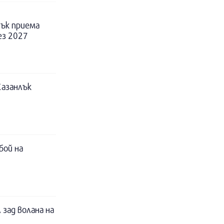
ък приема
ез 2027
Казанлък
бой на
 зад волана на