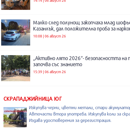
14:14 | 06 август 26
Малко след полунощ закопчаха млад шофь
Казанлък, дал положителна проба за нарк
10:08 | 06 август 26
„Активно лято 2026“- безопасността на 
започва със знанието
15:39 | 06 август 26
СКРАПАДЖИЙНИЦА ЮГ
Изкупува черни, цветни метали, стари акумулато
Авточасти втора употреба. Изкупува коли за скра
Издава удостоверения за дерегистрация.