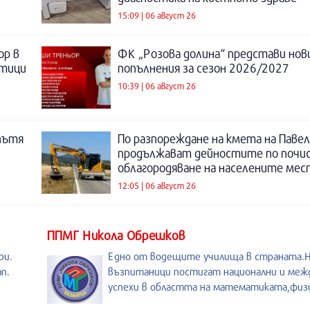
15:09 | 06 август 26
ор в
ФК „Розова долина“ представи нов
отици
попълнения за сезон 2026/2027
10:39 | 06 август 26
пътя
По разпореждане на кмета на Павел
продължават дейностите по почи
облагородяване на населените мес
12:05 | 06 август 26
ППМГ Никола Обрешков
ри.
Едно от водещите училища в страната
п.
възпитаници постигат национални и меж
успехи в областта на математиката,физи