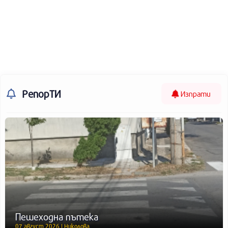
РепорТИ
Изпрати
Пешеходна пътека
07 август 2026 | Николова