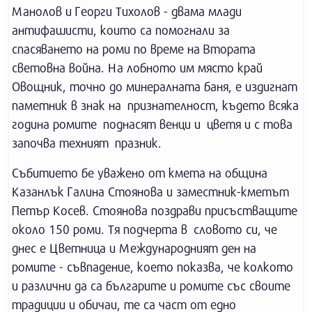
Манолов и Георги Тихолов - двама млади
антифашисти, които са помогнали за
спасяването на роми по време на Втората
световна война. На лобното им място край
Овощник, точно до минералната баня, е издигнат
паметник в знак на признателност, където всяка
година ромите поднасят венци и цветя и с това
започва техният празник.
Събитието бе уважено от кмета на община
Казанлък Галина Стоянова и заместник-кметът
Петър Косев. Стоянова поздрави присъстващите
около 150 роми. Тя подчерта в словото си, че
днес е Цветница и Международният ден на
ромите - съвпадение, което показва, че колкото
и различни да са българите и ромите със своите
традиции и обичаи, те са част от едно