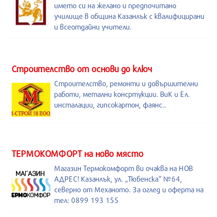
името си на желано и предпочитано
училище в община Казанлък с квалифицирани
и всеотдайни учители.
Строителство от основи до ключ
Строителство, ремонти и довършителни
работи, метални консртукции. ВиК и Ел.
инсталации, гипсокартон, фаянс..
ТЕРМОКОМФОРТ на ново място
Магазин Термокомфорт ви очаква на НОВ
АДРЕС! Казанлък, ул. „Тюбенска“ №64,
северно от Механото. За оглед и оферта на
тел: 0899 193 155