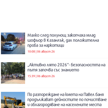
Малко след полунощ закопчаха млад
шофьор в Казанлък, дал положителна
проба за наркотици
10:08 | 06 август 26
„Активно лято 2026“- безопасността на
пътя започва със знанието
15:39 | 06 август 26
По разпореждане на кмета на Павел баня
продължават дейностите по почистване
и облагородяване на населените места