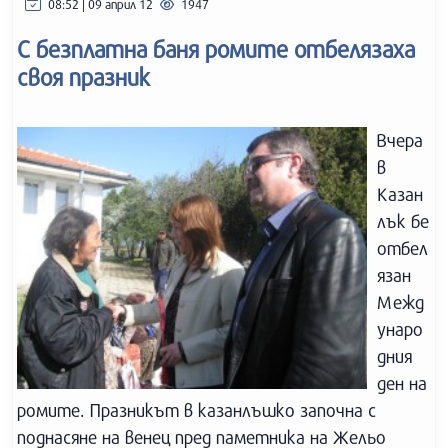
08:52 | 09 април 12
1947
С безплатна баня ромите отбелязаха
своя празник
Вчера
в
Казан
лък бе
отбел
язан
Межд
унаро
дния
ден на
ромите. Празникът в казанлъшко започна с
поднасяне на венец пред паметника на Жельо