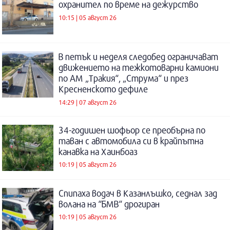
охранител по време на дежурство
10:15 | 05 август 26
В петък и неделя следобед ограничават
движението на тежкотоварни камиони
по АМ „Тракия“, „Струма“ и през
Кресненското дефиле
14:29 | 07 август 26
34-годишен шофьор се преобърна по
таван с автомобила си в крайпътна
канавка на Хаинбоаз
10:19 | 05 август 26
Спипаха водач в Казанлъшко, седнал зад
волана на “БМВ“ дрогиран
10:19 | 05 август 26