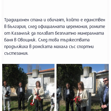
Традиционен стана и обичаят, който е единствен
в България, след официалната церемония, ромите
от Казанлък да ползват безплатно минералната
баня в Овощник. След това тържествата
продължиха в ромската махала със спортни
състезания.