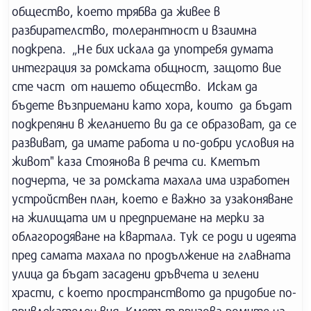
общество, което трябва да живее в
разбирателство, толерантност и взаимна
подкрепа. „Не бих искала да употребя думата
интеграция за ромската общност, защото вие
сте част от нашето общество. Искам да
бъдете възприемани като хора, които да бъдат
подкрепяни в желанието ви да се образоват, да се
развиват, да имате работа и по-добри условия на
живот" каза Стоянова в речта си. Кметът
подчерта, че за ромската махала има изработен
устройствен план, което е важно за узаконяване
на жилищата им и предприемане на мерки за
облагородяване на квартала. Тук се роди и идеята
пред самата махала по продължение на главната
улица да бъдат засадени дръвчета и зелени
храсти, с което пространството да придобие по-