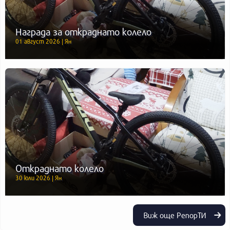
Награда за откраднато колело
01 август 2026 | Ян
Откраднато колело
30 юли 2026 | Ян
Виж още РепорТИ