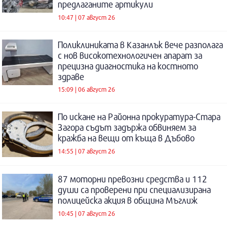
предлаганите артикули
10:47 | 07 август 26
Поликлиниката в Казанлък вече разполага
с нов високотехнологичен апарат за
прецизна диагностика на костното
здраве
15:09 | 06 август 26
По искане на Районна прокуратура-Стара
Загора съдът задържа обвиняем за
кражба на вещи от къща в Дъбово
14:55 | 07 август 26
87 моторни превозни средства и 112
души са проверени при специализирана
полицейска акция в община Мъглиж
10:45 | 07 август 26