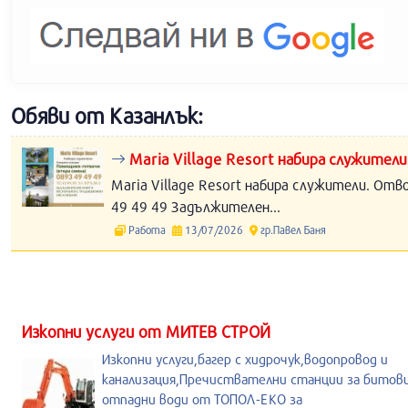
Обяви от Казанлък:
Maria Village Resort набира служители
Maria Village Resort набира служители. Отв
49 49 49 Задължителен...
Работа
13/07/2026
гр.Павел Баня
Изкопни услуги от МИТЕВ СТРОЙ
Изкопни услуги,багер с хидрочук,водопровод и
канализация,Пречиствателни станции за битов
отпадни води от ТОПОЛ-ЕКО за