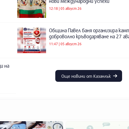
нови международни успехи
12:18 | 05 август 26
Община Павел баня организира камп
доброволно кръводаряване на 27 а
11:47 | 05 август 26
и на
Още новини от Казанлък