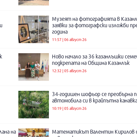
Музеят на фотографията в Казанл
и
заявки за фотографски изложби пр
година
11:57 | 06 август 26
к
Ново начало за 36 казанлъшки семе
подкрепата на Община Казанлък
12:32 | 05 август 26
34-годишен шофьор се преобърна п
автомобила си в крайпътна канавка
10:19 | 05 август 26
лана на
Математикът Валентин Кирилов о