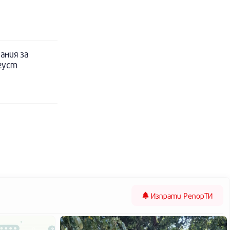
ания за
вгуст
Изпрати
РепорТИ