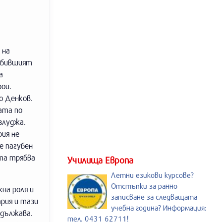
 на
, бившият
а
ои.
о Денков.
ата по
злуджа.
рия не
е пагубен
ята трябва
Училища Европа
Летни езикови курсове?
Отстъпки за ранно
на роля и
записване за следващата
рия и тази
учебна година? Информация:
одължава.
тел. 0431 62711!