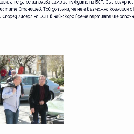
я, а не да се използва само за нуждите на БСП. Със сигурнос
листите Станишев. Той допълни, че не е възможна коалиция с 
Според лидера на БСП, в най-скоро време партията ще започн