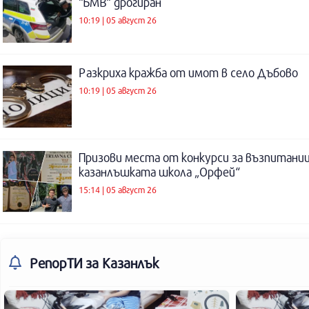
“БМВ“ дрогиран
10:19 | 05 август 26
Разкриха кражба от имот в село Дъбово
10:19 | 05 август 26
Призови места от конкурси за възпитаниц
казанлъшката школа „Орфей“
15:14 | 05 август 26
РепорТИ
за Казанлък