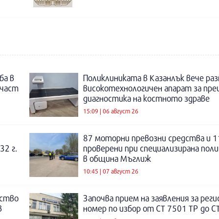
ба в
Поликлиниката в Казанлък вече раз
 част
високотехнологичен апарат за пре
диагностика на костното здраве
15:09 | 06 август 26
87 моторни превозни средства и 1
32 г.
проверени при специализирана поли
в община Мъглиж
10:45 | 07 август 26
нство
Започва прием на заявления за рег
в
номер по избор от СТ 7501 ТР до С