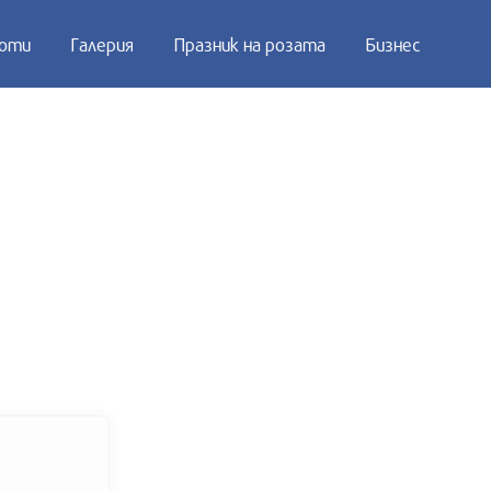
оти
Галерия
Празник на розата
Бизнес