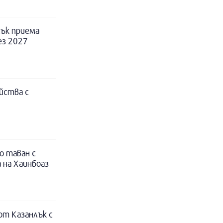
ък приема
ез 2027
йства с
о таван с
 на Хаинбоаз
т Казанлък с