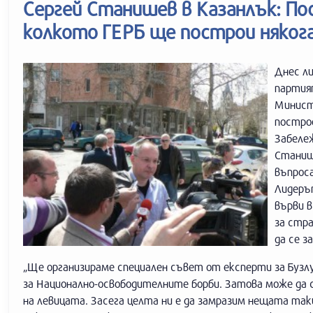
Сергей Станишев в Казанлък: По
колкото ГЕРБ ще построи няког
Днес л
партият
Министъ
постро
Забеле
Станиш
въпроса
Лидерът
върви в
за стр
да се з
„Ще организираме специален съвет от експерти за Бузлу
за Национално-освободителните борби. Затова може да с
на левицата. Засега целта ни е да замразим нещата так