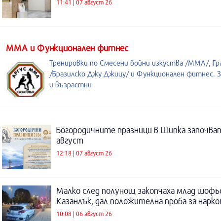
11:41 | 07 август 26
ММА и Функционален фитнес
Тренировки по Смесени бойни изкуства /MMA/, Гр
/Бразилско Джу Джицу/ и Функционален фитнес. З
и възрастни
Богородичните празници в Шипка започват
август
12:18 | 07 август 26
Малко след полунощ закопчаха млад шофь
Казанлък, дал положителна проба за нарк
10:08 | 06 август 26