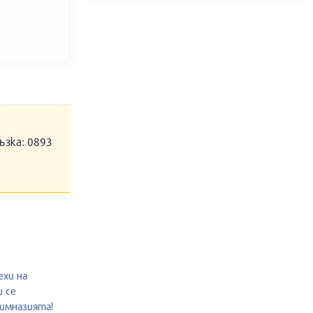
ъзка: 0893
ехи на
и се
гимназията!