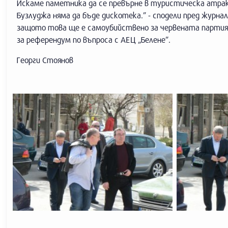
Искаме паметника да се превърне в туристическа атракци
Бузлуджа няма да бъде дискотека.” - сподели пред журна
защото това ще е самоубийствено за червената партия. 
за референдум по въпроса с АЕЦ „Белене”.
Георги Стоянов