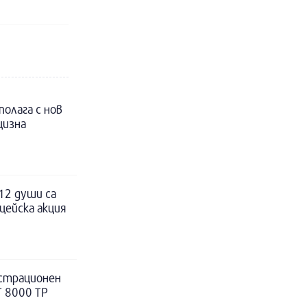
полага с нов
цизна
12 души са
цейска акция
истрационен
Т 8000 ТР