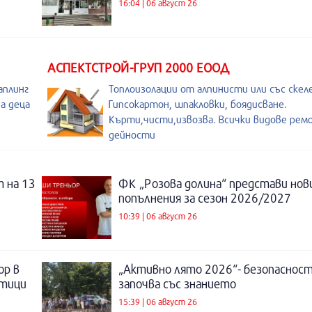
16:04 | 06 август 26
АСПЕКТСТРОЙ-ГРУП 2000 ЕООД
аплинг
Топлоизолации от алпинисти или със скеле
а деца
Гипсокартон, шпакловки, боядисване.
Кърти,чисти,извозва. Всички видове рем
дейности
 на 13
ФК „Розова долина“ представи нов
попълнения за сезон 2026/2027
10:39 | 06 август 26
ор в
„Активно лято 2026“- безопаснос
отици
започва със знанието
15:39 | 06 август 26