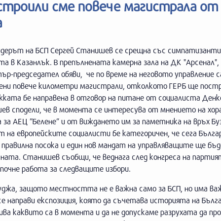
строили сме повече магистрала от
а
идерът на БСП Сергей Станишев се срещна със симпатизанти
а в Казанлък. В препълнената камерна зала на ДК "Арсенал"
р-председател обяви, че по време на неговото управление с
ени повече километри магистрали, отколкото ГЕРБ ще постр
жката бе направена в отговор на питане от социалиста Денк
ев сподели, че в момента се интересува от мнението на хор
 за АЕЦ ”Белене” и от виждането им за паметника на връх Бу
 на европейските социалисти бе категоричен, че сега Бълга
 правилна посока и един нов мандат на управляващите ще бъд
аната. Станишев съобщи, че веднага след конгреса на парти
апочне работа за следващите избори.
джа, защото местността не е важна само за БСП, но има важ
е направи експозиция, която да съчетава историята на Бълга
ива каквито са в момента и да не допускаме разрухата да пр