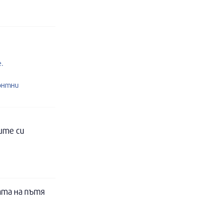
.
онтни
ите си
тта на пътя