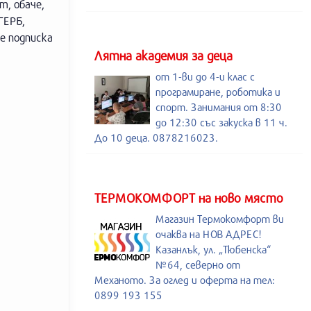
т, обаче,
ГЕРБ,
е подписка
Лятна академия за деца
от 1-ви до 4-и клас с
програмиране, роботика и
спорт. Занимания от 8:30
до 12:30 със закуска в 11 ч.
До 10 деца. 0878216023.
ТЕРМОКОМФОРТ на ново място
Магазин Термокомфорт ви
очаква на НОВ АДРЕС!
Казанлък, ул. „Тюбенска“
№64, северно от
Механото. За оглед и оферта на тел:
0899 193 155