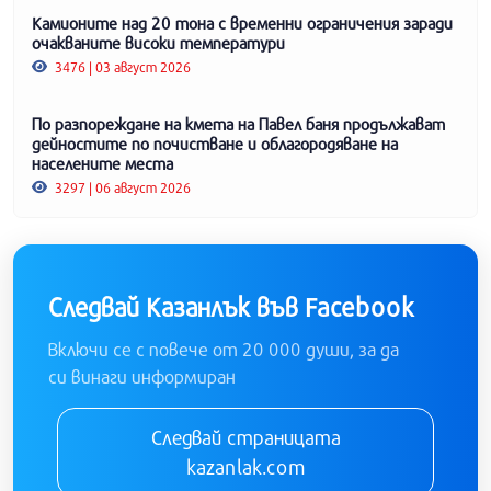
Камионите над 20 тона с временни ограничения заради
очакваните високи температури
3476 | 03 август 2026
По разпореждане на кмета на Павел баня продължават
дейностите по почистване и облагородяване на
населените места
3297 | 06 август 2026
Следвай Казанлък във Facebook
Включи се с повече от 20 000 души, за да
си винаги информиран
Следвай страницата
kazanlak.com