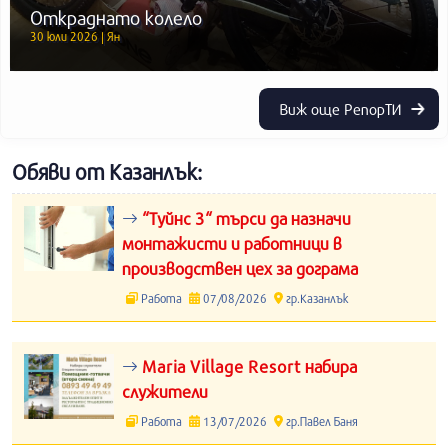
Откраднато колело
30 юли 2026 | Ян
Виж още РепорТИ
Обяви от Казанлък:
“Туйнс 3“ търси да назначи
монтажисти и работници в
производствен цех за дограма
Работа
07/08/2026
гр.Казанлък
Maria Village Resort набира
служители
Работа
13/07/2026
гр.Павел Баня