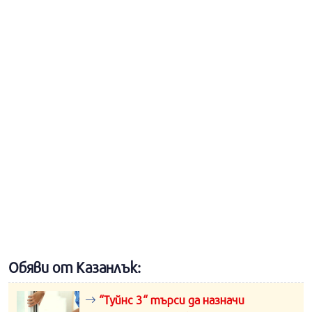
Обяви от Казанлък:
“Туйнс 3“ търси да назначи