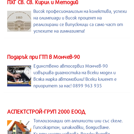
ПХГ Св. Св. Кирил и Методий
Висок професионализъм на колектива, успехи
на олимпиади и висок процент на
реализирали се випускници са само част от
успехите на гимназията!
Подарък при ГТП в Мончев-90
Единствено автосервиз Мончев-90
извършва диагностика на всеки модел и
всяка марка автомобили! Всеки клиент е
приоритет за нас! 0899 963 935
АСПЕКТСТРОЙ-ГРУП 2000 ЕООД
Топлоизолации от алпинисти или със скеле.
Гипсокартон, шпакловки, боядисване.
Кърти,чисти,извозва. Всички видове