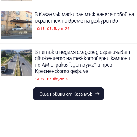
В Казанлък маскиран мъж нанесе побой на
охранител по време на дежурство
10:15 | 05 август 26
В петък и неделя следобед ограничават
движението на тежкотоварни камиони
по АМ „Тракия“, „Струма“ и през
Кресненското дефиле
14:29 | 07 август 26
Още новини от Казанлък