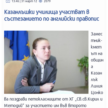
13:46 | 31 март 12
2079
Казанлъшки училища участват в
състезанието по английски правопис
Замес
тник-
кмет
ът на
общин
а
Казан
лък
Лилия
Цонко
ва поздрави петокласниците от ХГ „Св.св.Кирил и
Методий” за участието им във второто