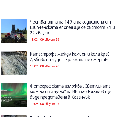
Честванията на 149-ата годишнина от
Шипченската епопея ще се състоят 21 и
22 август
13:03 | 09 август 26
Катастрофа между камион и кола край
Дъбово по чудо се размина без жертви
13:02 | 08 август 26
Фотографската изложба „Светлината
можем да я чуем“ на Ивайло Нягалов ще
бъде представена в Казанлък
10:09 | 08 август 26