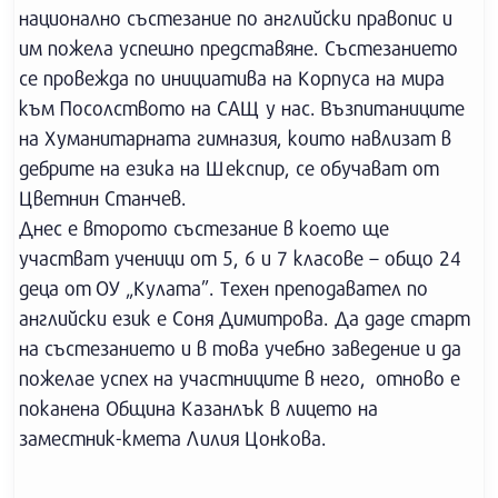
национално състезание по английски правопис и
им пожела успешно представяне. Състезанието
се провежда по инициатива на Корпуса на мира
към Посолството на САЩ у нас. Възпитаниците
на Хуманитарната гимназия, които навлизат в
дебрите на езика на Шекспир, се обучават от
Цветнин Станчев.
Днес е второто състезание в което ще
участват ученици от 5, 6 и 7 класове – общо 24
деца от ОУ „Кулата”. Техен преподавател по
английски език е Соня Димитрова. Да даде старт
на състезанието и в това учебно заведение и да
пожелае успех на участниците в него, отново е
поканена Община Казанлък в лицето на
заместник-кмета Лилия Цонкова.