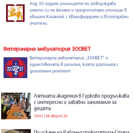
Над 30 години училището ни утвърждава
името си на желано и предпочитано училище в
община Казанлък с квалифицирани и всеотдайни
учители.
Ветеринарна амбулатория ЗООВЕТ
Ветеринарна амбулатория „ЗООВЕТ” е
единствената в региона, която разполага с
дигитален рентген!
Лятната академия в Гурково продължава
с интересни и забавни занимания за
децата
10:01 | 08 август 26
По искане на Районна прокуратура-Стара