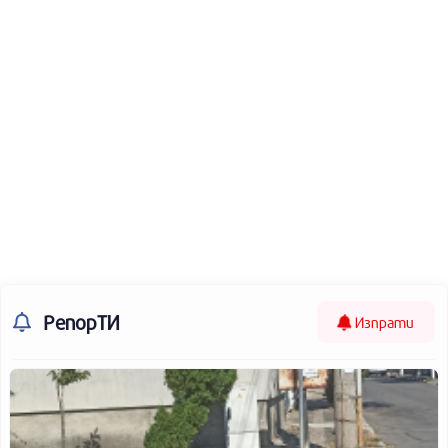
РепорТИ
Изпрати