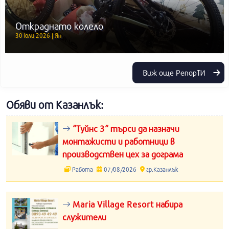
Откраднато колело
30 юли 2026 | Ян
Виж още РепорТИ
Обяви от Казанлък:
“Туйнс 3“ търси да назначи
монтажисти и работници в
производствен цех за дограма
Работа
07/08/2026
гр.Казанлък
Maria Village Resort набира
служители