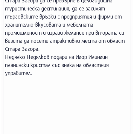
Стара Загора да се превърне в целогодишна
туристическа дестинация, да се засилят
търговските връзки с предприятия и фирми от
хранително-вкусовата и мебелната
промишленост и изрази желание при втората си
визита да посети атрактивни места от област
Стара Загора.
Недялко Недялков подари на Игор Илингин
планински кристал със знака на областния
управител.