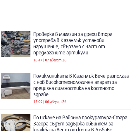
Проверка в магазин за дрехи втора
употреба в Казанлък установи
нарушение, свързано с част от
предлаганите артикули
10:47 | 07 август 26
Поликлиниката в Казанлък вече разполага
с нов високотехнологичен апарат за
прецизна диагностика на костното
здраве
15:09 | 06 август 26
По искане на Районна прокуратура-Стара
Загора съдът задържа обвиняем за
кражба на вещи от къща в Дъбово