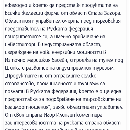
ежегодно и което да представя продуктите на
всички желаещи фирми от област Стара Загора.
Областният управител очерта пред търговския
представител на Руската федерация
приоритетите си, а именно привличане на
инвеститори в индустриалната област,
изграждане на нови енергийни мощности в
Източно-маришкия басейн, строежа на тунел под
Шипка и развитие на индустриалния туризъм.
„Продуктите ни от отраслите селско
стопанство, промишленост и туризъм са
познати в Руската федерация, което е още една
предпоставка за подобряване на търговските ни
взаимоотношения”, заяви областният управител.
От своя страна Игор Илингин коментира
заинтересоваността на руската страна област