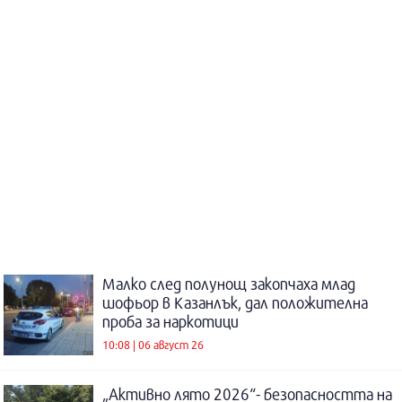
Малко след полунощ закопчаха млад
шофьор в Казанлък, дал положителна
проба за наркотици
10:08 | 06 август 26
„Активно лято 2026“- безопасността на