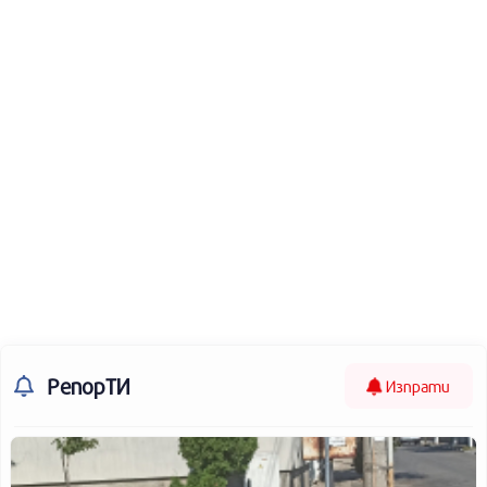
РепорТИ
Изпрати