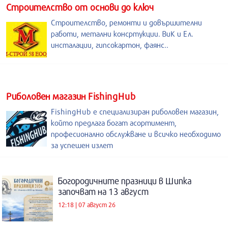
Строителство от основи до ключ
Строителство, ремонти и довършителни
работи, метални консртукции. ВиК и Ел.
инсталации, гипсокартон, фаянс..
Риболовен магазин FishingHub
FishingHub е специализиран риболовен магазин,
който предлага богат асортимент,
професионално обслужване и всичко необходимо
за успешен излет
Богородичните празници в Шипка
започват на 13 август
12:18 | 07 август 26