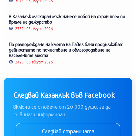
3073 | 06 август 2026
В Казанлък маскиран мъж нанесе побой на охранител по
време на дежурство
2732 | 05 август 2026
По разпореждане на кмета на Павел баня продължават
дейностите по почистване и облагородяване на
населените места
2423 | 06 август 2026
Следвай Казанлък във Facebook
Включи се с повече от 20 000 души, за да
си винаги информиран
Следвай страницата