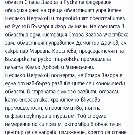
област Стара Загора и Руската федерация
обсъдиха днес на среща областният управител
Недялко Недялков и търговският представител
на Русия в България Игор Илингин. На срещата в
областна администрация Стара Загора участваха
зам.-областният управител Димитър Драчев, гл.
секретар Мариана Кръстева, председателят на
Българската руско-търговска промишлена
палата Жельо Добрев и бизнесмени.
Недялко Недялков подчерта, че Стара Загора е
една от най-бързо развиващите се икономически
области в страната с много развити отрасли
като енергетика, хранително-вкусова
промишленост, строителство, пътна
инфраструктура и туризъм. Той сподели
намерението си през м. октомври в областния
център да се направи изложение, което да стане