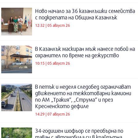
Ново начало за 36 казанлъшки семейства
с подкрепата на Община Казанлък
12:32 | 05 август 26
В Казанлък маскиран мъж нанесе побой на
охранител по време на дежурство
10:15 | 05 август 26
В петък и неделя следобед ограничават
движението на тежкотоварни камиони
по АМ „Тракия“, „Струма“ и през
Кресненското дефиле
14:29 | 07 август 26
34-годишен шофьор се преобърна по
таван с автомобила си в крайпътна