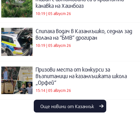
канавка на Хаинбоаз
10:19 | 05 август 26
Спипаха водач в Казанлъшко, седнал зад
волана на “БМВ“ дрогиран
10:19 | 05 август 26
Призови места от конкурси за
възпитаници на казанлъшката школа
„Орфей“
15:14 | 05 август 26
Още новини от Казанлък