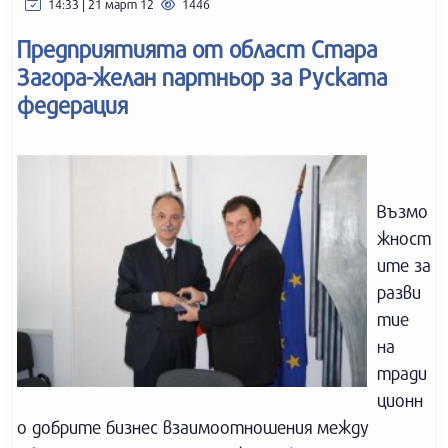
14:33 | 21 март 12
1446
Предприятията от област Стара
Загора-желан партньор за Руската
федерация
Възмо
жност
ите за
разви
тие
на
тради
ционн
о добрите бизнес взаимоотношения между