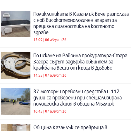
Поликлиниката в Казанлък вече разполага
с нов високотехнологичен апарат за
прецизна диагностика на костното
здраве
15:09 | 06 август 26
По искане на Районна прокуратура-Стара
Загора съдът задържа обвиняем за
кражба на вещи от къща в Дъбово
14:55 | 07 август 26
87 моторни превозни средства и 112
души са проверени при специализирана
полицейска акция в община Мъглиж
10:45 | 07 август 26
Община Казанлък се превръща в