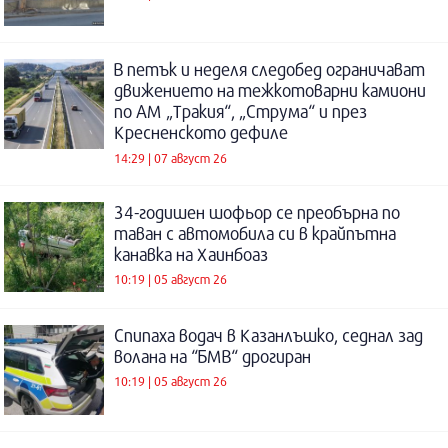
В петък и неделя следобед ограничават
движението на тежкотоварни камиони
по АМ „Тракия“, „Струма“ и през
Кресненското дефиле
14:29 | 07 август 26
34-годишен шофьор се преобърна по
таван с автомобила си в крайпътна
канавка на Хаинбоаз
10:19 | 05 август 26
Спипаха водач в Казанлъшко, седнал зад
волана на “БМВ“ дрогиран
10:19 | 05 август 26