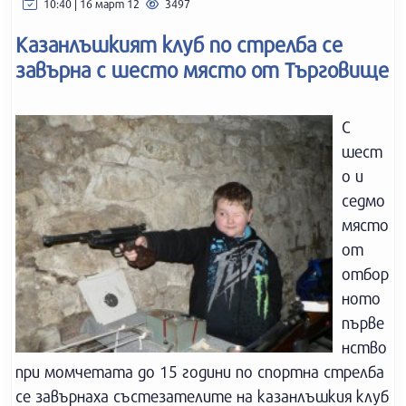
10:40 | 16 март 12
3497
Казанлъшкият клуб по стрелба се
завърна с шесто място от Търговище
С
шест
о и
седмо
място
от
отбор
ното
първе
нство
при момчетата до 15 години по спортна стрелба
се завърнаха състезателите на казанлъшкия клуб