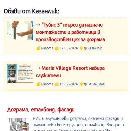
Обяви от Казанлък:
“Туйнс 3“ търси да назначи
монтажисти и работници в
производствен цех за дограма
Работа
07/08/2026
гр.Казанлък
Maria Village Resort набира
служители
Работа
13/07/2026
гр.Павел Баня
Дограма, еталбонд, фасади
PVC и алуминиеви дограми, окачени фасади и
алуминиеви конструкции, еталбонд, входни и