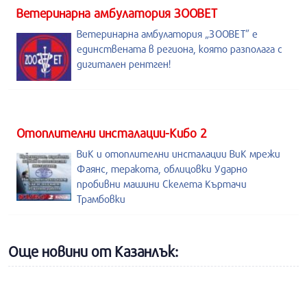
Ветеринарна амбулатория ЗООВЕТ
Ветеринарна амбулатория „ЗООВЕТ” е
единствената в региона, която разполага с
дигитален рентген!
Отоплителни инсталации-Кибо 2
ВиК и отоплителни инсталации ВиК мрежи
Фаянс, теракота, облицовки Ударно
пробивни машини Скелета Къртачи
Трамбовки
Още новини от Казанлък: