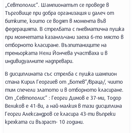
„Севтополис”. Шампионатът се проведе в
Търговище при добра организация и далеч от
битките, които се водят в момента във
федерацията. В стрелбата с пневматична пушка
при момчетата казанлъчани заеха 6-то място в
отборното класиране. Възпитаниците на
треньорката Нели Йончева участваха и в
индивидуалните надпревари.
В дисциплината със стрелба с пушка шампион
стана Кирил Георгиев от „Ботев”/Враца/, чиито
тим спечели златото и в отборното класиране.
От „Севтополис” : Георги Димов е 37-ми, Тодор
Великов е 41-ви, а най-малкия в тази дисциплина
Георги Александров се класира 43-ти въпреки
крехката си възраст- 10 години.