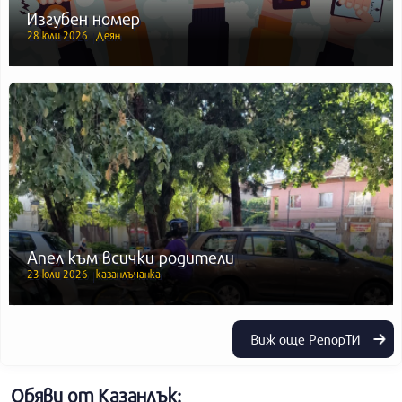
Изгубен номер
28 юли 2026 | Деян
Апел към всички родители
23 юли 2026 | казанлъчанка
Виж още РепорТИ
Обяви от Казанлък: