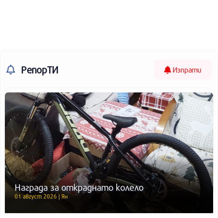
РепорТИ
Изпрати
Награда за откраднато колело
01 август 2026 | Ян