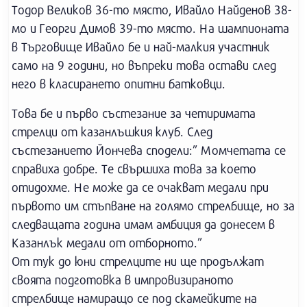
Тодор Великов 36-то място, Ивайло Найденов 38-
мо и Георги Димов 39-то място. На шампионата
в Търговище Ивайло бе и най-малкия участник
само на 9 години, но въпреки това остави след
него в класирането опитни батковци.
Това бе и първо състезание за четиримата
стрелци от казанлъшкия клуб. След
състезанието Йончева сподели:” Момчетата се
справиха добре. Те свършиха това за което
отидохме. Не може да се очакват медали при
първото им стъпване на голямо стрелбище, но за
следващата година имам амбиция да донесем в
Казанлък медали от отборното.”
От тук до юни стрелците ни ще продължат
своята подготовка в импровизираното
стрелбище намиращо се под скамейките на