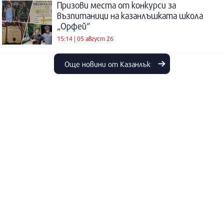
Призови места от конкурси за
възпитаници на казанлъшката школа
„Орфей“
15:14 | 05 август 26
Още новини от Казанлък