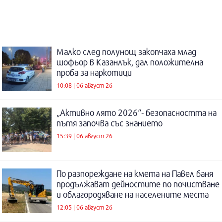
Малко след полунощ закопчаха млад
шофьор в Казанлък, дал положителна
проба за наркотици
10:08 | 06 август 26
„Активно лято 2026“- безопасността на
пътя започва със знанието
15:39 | 06 август 26
По разпореждане на кмета на Павел баня
продължават дейностите по почистване
и облагородяване на населените места
12:05 | 06 август 26