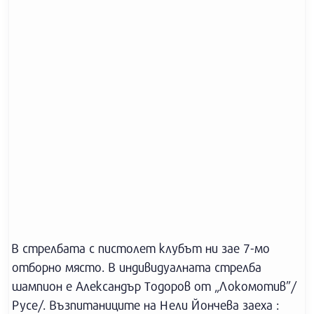
В стрелбата с пистолет клубът ни зае 7-мо
отборно място. В индивидуалната стрелба
шампион е Александър Тодоров от „Локомотив”/
Русе/. Възпитаниците на Нели Йончева заеха :