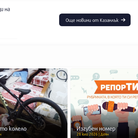
и на
Още новини от Казанлък
то колело
Изгубен номер
н
28 юли 2026 | Деян