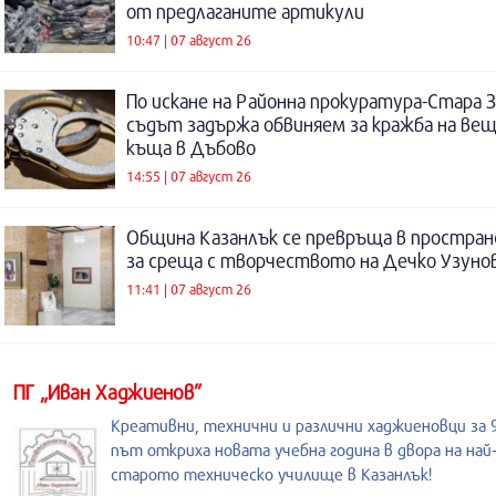
от предлаганите артикули
10:47 | 07 август 26
По искане на Районна прокуратура-Стара 
съдът задържа обвиняем за кражба на ве
къща в Дъбово
14:55 | 07 август 26
Община Казанлък се превръща в простра
за среща с творчеството на Дечко Узуно
11:41 | 07 август 26
ПГ „Иван Хаджиенов”
Креативни, технични и различни хаджиеновци за 
път откриха новата учебна година в двора на най
старото техническо училище в Казанлък!