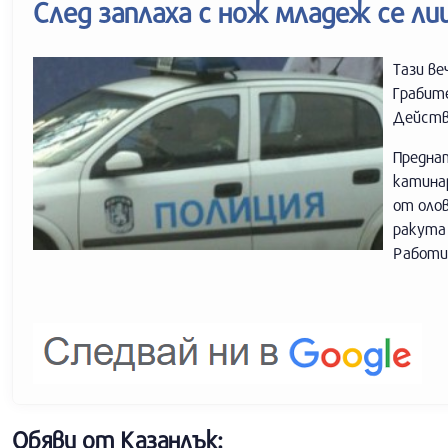
След заплаха с нож младеж се л
Тази ве
Грабит
Действи
Преднат
катинар
от оло
ракута
Работи
Обяви от Казанлък: