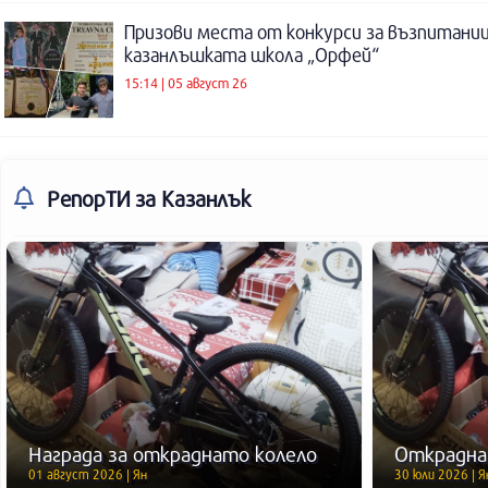
Призови места от конкурси за възпитаниц
казанлъшката школа „Орфей“
15:14 | 05 август 26
РепорТИ
за Казанлък
Награда за откраднато колело
Открадна
01 август 2026 | Ян
30 юли 2026 | Я