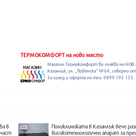
ТЕРМОКОМФОРТ на ново място
Магазин Термокомфорт ви очаква на НОВ
Казанлък, ул. „Тюбенска“ №64, северно о
За оглед и оферта на тел: 0899 193 155
ба в
Поликлиниката в Казанлък вече раз
 част
високотехнологичен апарат за пре