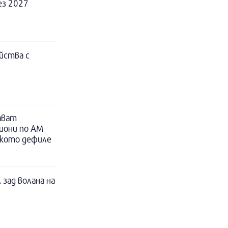
ез 2027
йства с
ават
иони по АМ
ското дефиле
 зад волана на