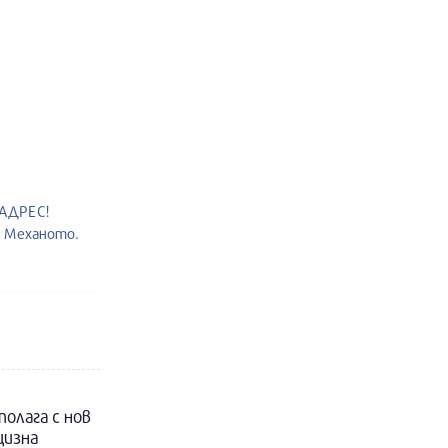
 АДРЕС!
т Механото.
полага с нов
цизна