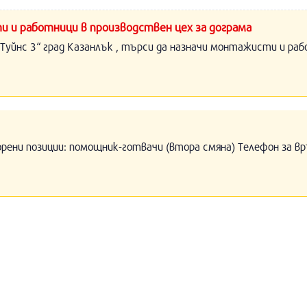
и и работници в производствен цех за дограма
Туйнс 3“ град Казанлък , търси да назначи монтажисти и раб
орени позиции: помощник-готвачи (втора смяна) Телефон за вр