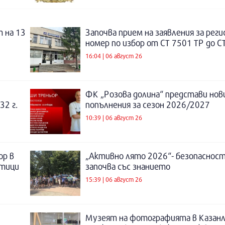
 на 13
Започва прием на заявления за рег
номер по избор от СТ 7501 ТР до С
16:04 | 06 август 26
ФК „Розова долина“ представи нов
32 г.
попълнения за сезон 2026/2027
10:39 | 06 август 26
ор в
„Активно лято 2026“- безопаснос
отици
започва със знанието
15:39 | 06 август 26
Музеят на фотографията в Казанл