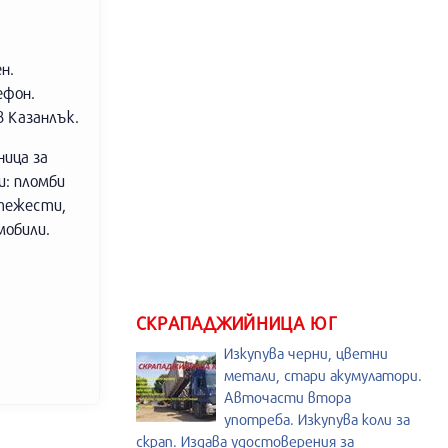
н.
ефон.
в Казанлък.
ница за
и: пломби
 тежести,
мобили.
СКРАПАДЖИЙНИЦА ЮГ
Изкупува черни, цветни
метали, стари акумулатори.
Авточасти втора
употреба. Изкупува коли за
скрап. Издава удостоверения за