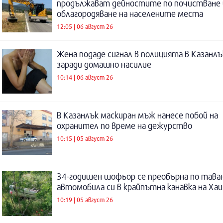
продължават дейностите по почистване 
облагородяване на населените места
12:05 | 06 август 26
Жена подаде сигнал в полицията в Казанлъ
заради домашно насилие
10:14 | 06 август 26
В Казанлък маскиран мъж нанесе побой на
охранител по време на дежурство
10:15 | 05 август 26
34-годишен шофьор се преобърна по таван
автомобила си в крайпътна канавка на Ха
10:19 | 05 август 26