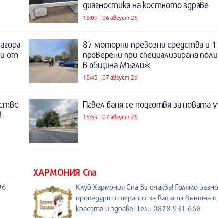
диагностика на костното здраве
15:09 | 06 август 26
Загора
87 моторни превозни средства и 1
щи от
проверени при специализирана поли
в община Мъглиж
10:45 | 07 август 26
нство
Павел баня се подготвя за новата у
в
15:59 | 07 август 26
ХАРМОНИЯ Спа
96
Клуб Хармония Спа ви очаква! Голямо разн
-
процедури и терапии за Вашата външна 
красота и здраве! Тел.: 0878 931 668