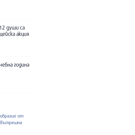
12 души са
цейска акция
чебна година
ообразие от
и вътрешна