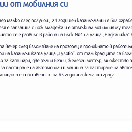
иши от мобилния си
чер малко след полунощ 24 годишен казанлъчанин е бил ограбе
еля е заплашил с нож младежа и е отмъкнал мобилния му тел
ето се е развило в района на блок №4 на улица „Надканижа” 
а вечер след взломяване на прозорец е проникнато в работил
и на казанлъшката улица „Тулово”. от там крадците са взел
во за катинари, две ръчни везни, железен метър, множество
 за пастиране на автомобили и машина за пастиране на авто
лницата е собственост на 65 годишна жена от града.