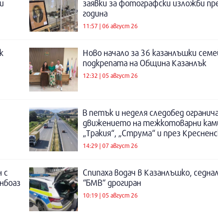
и
заявки за фотографски изложби пр
година
11:57 | 06 август 26
к
Ново начало за 36 казанлъшки семе
подкрепата на Община Казанлък
12:32 | 05 август 26
В петък и неделя следобед огранич
движението на тежкотоварни кам
„Тракия“, „Струма“ и през Креснен
14:29 | 07 август 26
 с
Спипаха водач в Казанлъшко, седнал
инбоаз
“БМВ“ дрогиран
10:19 | 05 август 26