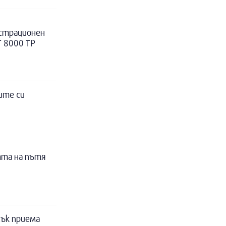
истрационен
Т 8000 ТР
ите си
тта на пътя
ък приема