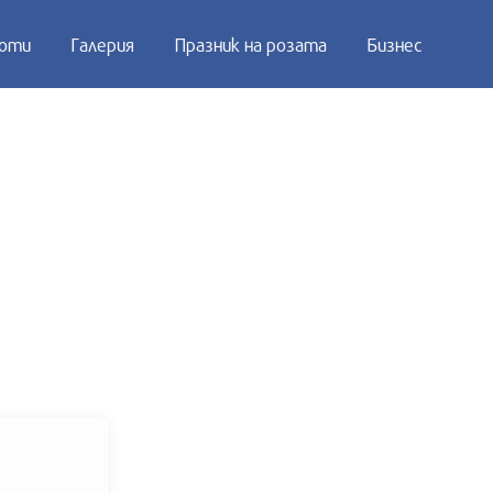
оти
Галерия
Празник на розата
Бизнес