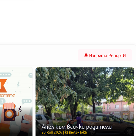
Изпрати
РепорТИ
Апел към всички родители
23 юли 2026 | казанлъчанка