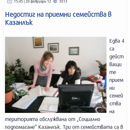
15:45 | 20 февруари 12
3513
Недостиг на приемни семейства в
Казанлък
Едва 4
са
дейст
ващи
те
прием
ни
семей
ства
на
територията обслужвана от „Социално
подпомагане” Казанлък. Три от семействата са в