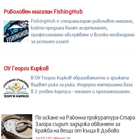
Риболовен магазин FishingHub
FishingHub е специализиран риболовен магазин,
който предлага богат асортимент,
професионално обслужване и всичко необходимо
за успешен излет
ОУ Георги Кирков
В ОУ Георги Кирков образованието и грижата
вървят ръка за ръка. Модерна материална база
в 2 учебни корпуса - начален и прогимназиален.
По искане на Районна прокуратура-Стара
Загора съдът задържа обвиняем за
кражба на вещи от къща в Дъбово
14:55 | 07 август 26