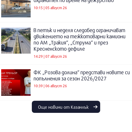
охранител по време на дежурство
10:15 | 05 август 26
В петък и неделя следобед ограничават
движението на тежкотоварни камиони
по АМ „Тракия“, „Струма“ и през
Кресненското дефиле
14:29 | 07 август 26
ФК „Розова долина“ представи новите си
попълнения за сезон 2026/2027
10:39 | 06 август 26
Още новини от Казанлък