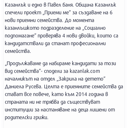
Казанлък и едно в Павел баня. Община Казанлък
спечели проект „Приеми ме” за създаване на 6
нови приемни семейства. До момента
казанлъшкото подразделение на „Социално
подпомагане” проверява 4 нови двойки, които са
кандидатствали да станат професионални
семейства.
„Продължаваме да набираме кандидати за този
вид семейства”- сподели за kazanlak.com
началникът на отдел „Закрила на детето”
Даниела Русева. Целта е приемните семейства да
стават все повече, като към 2014 година в
страната ни не трябва да съществуват
институции за настаняване на деца лишени от
родителски грижи.