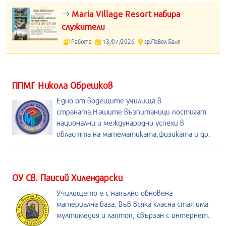
Maria Village Resort набира
служители
Работа
13/07/2026
гр.Павел Баня
ППМГ Никола Обрешков
Едно от водещите училища в
страната.Нашите възпитаници постигат
национални и международни успехи в
областта на математиката,физиката и др.
ОУ Св. Паисий Хилендарски
Училището е с напълно обновена
материална база. Във всяка класна стая има
мултимедия и лаптоп, свързан с интернет.