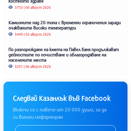
костното здраве
3753 | 06 август 2026
Камионите над 20 тона с временни ограничения заради
очакваните високи температури
3449 | 03 август 2026
По разпореждане на кмета на Павел баня продължават
дейностите по почистване и облагородяване на
населените места
3291 | 06 август 2026
Следвай Казанлък във Facebook
Включи се с повече от 20 000 души, за да
си винаги информиран