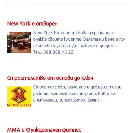
New York е отворен
New York Pub продължава да работи и
очаква своите клиенти! Залата ни вече е по-
слънчева и уютна! Доставяме и до дома!
Тел.: 088 888 75 25
Строителство от основи до ключ
Строителство, ремонти и довършителни
работи, метални консртукции. ВиК и Ел.
инсталации, гипсокартон, фаянс..
ММА и Функционален фитнес