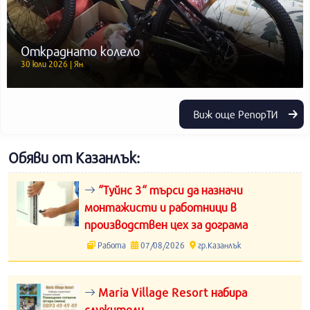
Откраднато колело
30 юли 2026 | Ян
Виж още РепорТИ
Обяви от Казанлък:
“Туйнс 3“ търси да назначи
монтажисти и работници в
производствен цех за дограма
Работа
07/08/2026
гр.Казанлък
Maria Village Resort набира
служители