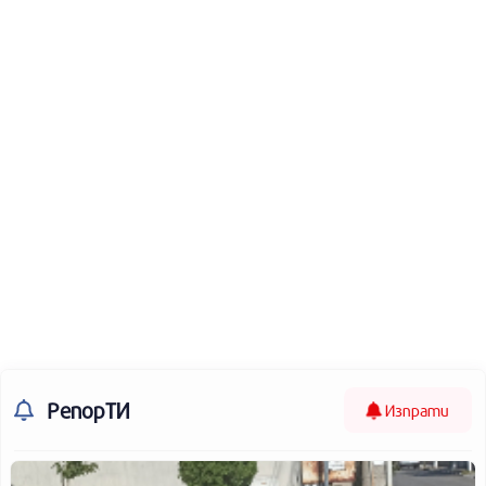
РепорТИ
Изпрати