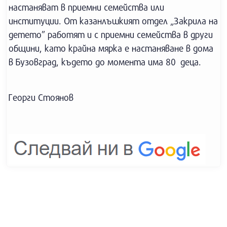
настаняват в приемни семейства или
институции. От казанлъшкият отдел „Закрила на
детето” работят и с приемни семейства в други
общини, като крайна мярка е настаняване в дома
в Бузовград, където до момента има 80 деца.
Георги Стоянов