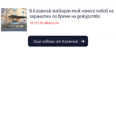
В Казанлък маскиран мъж нанесе побой на
охранител по време на дежурство
10:15 | 05 август 26
Още новини от Казанлък