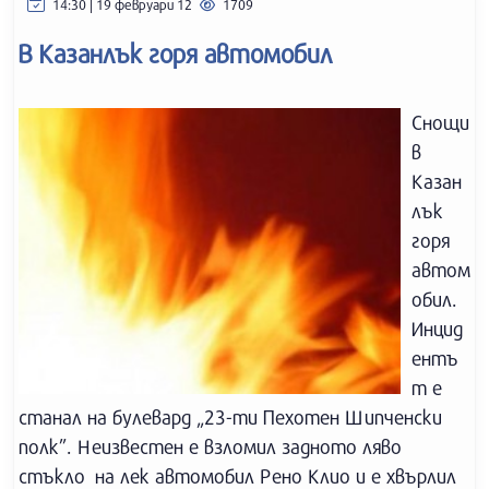
14:30 | 19 февруари 12
1709
В Казанлък горя автомобил
Снощи
в
Казан
лък
горя
автом
обил.
Инцид
ентъ
т е
станал на булевард „23-ти Пехотен Шипченски
полк”. Неизвестен е взломил задното ляво
стъкло на лек автомобил Рено Клио и е хвърлил