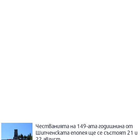
Честванията на 149-ата годишнина от
Шипченската епопея ще се състоят 21 и
22 август