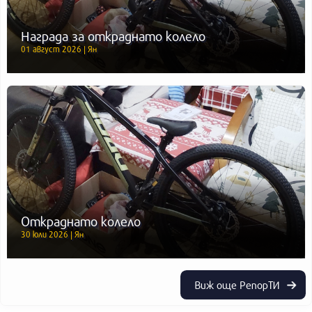
Награда за откраднато колело
01 август 2026 | Ян
Откраднато колело
30 юли 2026 | Ян
Виж още РепорТИ