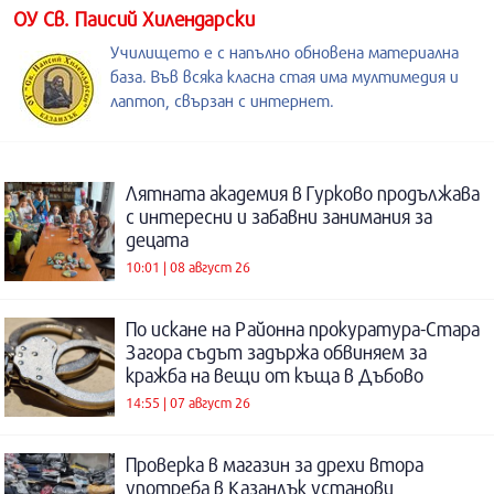
ОУ Св. Паисий Хилендарски
Училището е с напълно обновена материална
база. Във всяка класна стая има мултимедия и
лаптоп, свързан с интернет.
Лятната академия в Гурково продължава
с интересни и забавни занимания за
децата
10:01 | 08 август 26
По искане на Районна прокуратура-Стара
Загора съдът задържа обвиняем за
кражба на вещи от къща в Дъбово
14:55 | 07 август 26
Проверка в магазин за дрехи втора
употреба в Казанлък установи