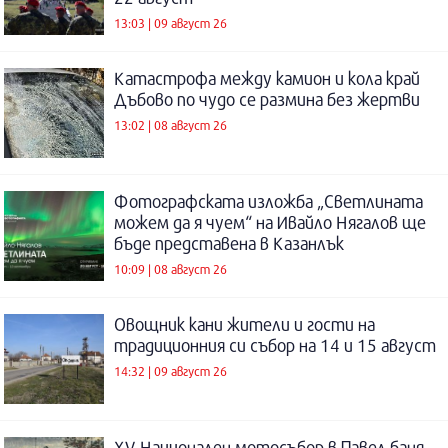
13:03 | 09 август 26
Катастрофа между камион и кола край
Дъбово по чудо се размина без жертви
13:02 | 08 август 26
Фотографската изложба „Светлината
можем да я чуем“ на Ивайло Нягалов ще
бъде представена в Казанлък
10:09 | 08 август 26
Овощник кани жители и гости на
традиционния си събор на 14 и 15 август
14:32 | 09 август 26
XV Национален мотосъбор в Павел баня -