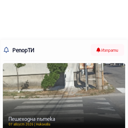
РепорТИ
Изпрати
Пешеходна пътека
07 август 2026 | Николова