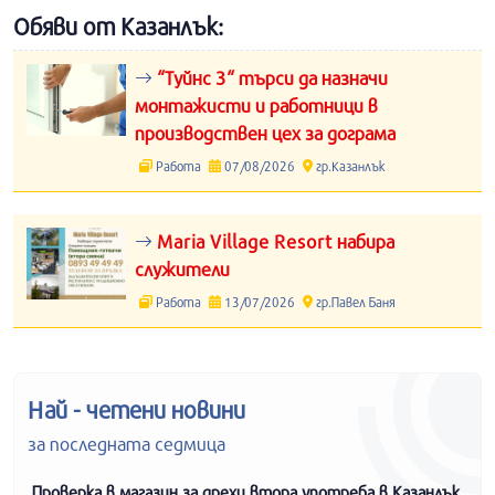
Обяви от Казанлък:
“Туйнс 3“ търси да назначи
монтажисти и работници в
производствен цех за дограма
Работа
07/08/2026
гр.Казанлък
Maria Village Resort набира
служители
Работа
13/07/2026
гр.Павел Баня
Най - четени новини
за последната седмица
Проверка в магазин за дрехи втора употреба в Казанлък