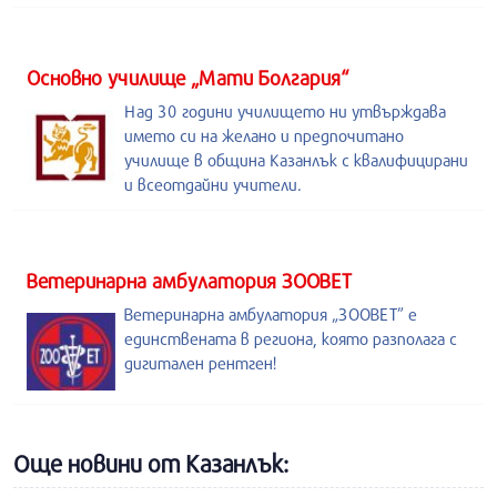
Основно училище „Мати Болгария“
Над 30 години училището ни утвърждава
името си на желано и предпочитано
училище в община Казанлък с квалифицирани
и всеотдайни учители.
Ветеринарна амбулатория ЗООВЕТ
Ветеринарна амбулатория „ЗООВЕТ” е
единствената в региона, която разполага с
дигитален рентген!
Още новини от Казанлък: