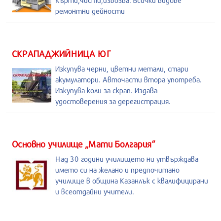
Кърти,чисти,извозва. Всички видове
ремонтни дейности
СКРАПАДЖИЙНИЦА ЮГ
Изкупува черни, цветни метали, стари
акумулатори. Авточасти втора употреба.
Изкупува коли за скрап. Издава
удостоверения за дерегистрация.
Основно училище „Мати Болгария“
Над 30 години училището ни утвърждава
името си на желано и предпочитано
училище в община Казанлък с квалифицирани
и всеотдайни учители.