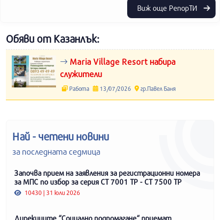
Виж още РепорТИ
Обяви от Казанлък:
Maria Village Resort набира
служители
Работа
13/07/2026
гр.Павел Баня
Най - четени новини
за последната седмица
Започва прием на заявления за регистрационни номера
за МПС по избор за серия СТ 7001 ТР - СТ 7500 ТР
10430 | 31 юли 2026
Дирекциите “Социално подпомагане“ приемат