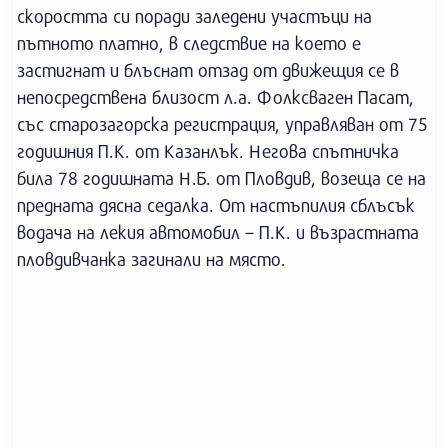
скоростта си поради заледени участъци на
пътното платно, в следствие на което е
застигнат и блъснат отзад от движещия се в
непосредствена близост л.а. Фолксваген Пасат,
със старозагорска регистрация, управляван от 75
годишния П.К. от Казанлък. Негова спътничка
била 78 годишната Н.Б. от Пловдив, возеща се на
предната дясна седалка. От настъпилия сблъсък
водача на лекия автомобил – П.К. и възрастната
пловдивчанка загинали на място.