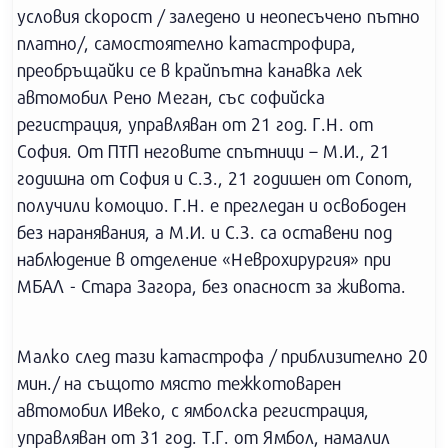
условия скорост / заледено и неопесъчено пътно
платно/, самостоятелно катастрофира,
преобръщайки се в крайпътна канавка лек
автомобил Рено Меган, със софийска
регистрация, управляван от 21 год. Г.Н. от
София. От ПТП неговите спътници – М.И., 21
годишна от София и С.З., 21 годишен от Сопот,
получили комоцио. Г.Н. е прегледан и освободен
без наранявания, а М.И. и С.З. са оставени под
наблюдение в отделение «Неврохирургия» при
МБАЛ - Стара Загора, без опасност за живота.
Малко след тази катастрофа / приблизително 20
мин./ на същото място тежкотоварен
автомобил Ивеко, с ямболска регистрация,
управляван от 31 год. Т.Г. от Ямбол, намалил