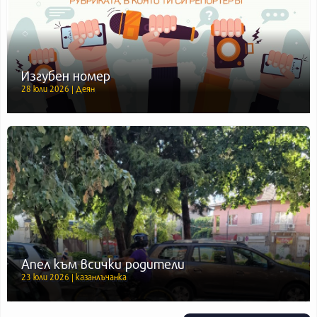
Изгубен номер
28 юли 2026 | Деян
Апел към всички родители
23 юли 2026 | казанлъчанка