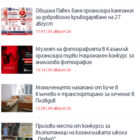
Община Павел баня организира кампания
за доброволно кръводаряване на 27
август
11:47 | 05 август 26
Музеят на фотографията в Казанлък
организира първи Национален конкурс за
аналогова фотография
13:14 | 05 август 26
Момиченцето нахапано от куче в
Кънчево е транспортирано за лечение в
Пловдив
12:28 | 04 август 26
Призови места от конкурси за
възпитаници на казанлъшката школа
„Орфей“