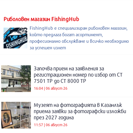
Риболовен магазин FishingHub
FishingHub е специализиран риболовен магазин,
който предлага богат асортимент,
професионално обслужване и всичко необходимо
за успешен излет
Започва прием на заявления за
регистрационен номер по избор от СТ
7501 ТР до СТ 8000 ТР
16:04 | 06 август 26
Музеят на фотографията в Казанлък
приема заявки за фотографски изложби
през 2027 година
11:57 | 06 август 26