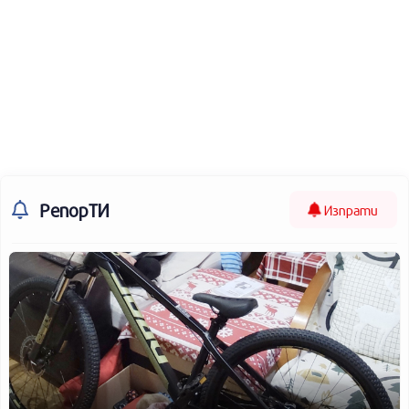
РепорТИ
Изпрати