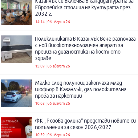
Казанлък се включва в кандидатурата за
Европейска столица на културата през
2032 г.
14:14 | 06 август 26
Поликлиниката в Казанлък вече разполага
с нов високотехнологичен апарат за
прецизна диагностика на костното
здраве
15:09 | 06 август 26
Малко след полунощ закопчаха млад
шофьор в Казанлък, дал положителна
проба за наркотици
10:08 | 06 август 26
ФК „Розова долина“ представи новите си
попълнения за сезон 2026/2027
10:39 | 06 август 26