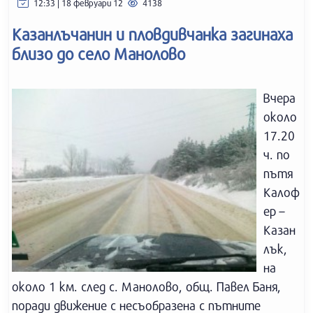
12:33 | 18 февруари 12
4138
Казанлъчанин и пловдивчанка загинаха
близо до село Манолово
Вчера
около
17.20
ч. по
пътя
Калоф
ер –
Казан
лък,
на
около 1 км. след с. Манолово, общ. Павел Баня,
поради движение с несъобразена с пътните