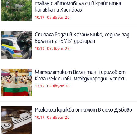
таван с автомобила си в крайпътна
канавка на Хаинбоаз
10:19 | 05 август 26
Спипаха водач в Казанлъшко, седнал зад
волана на “БМВ“ дрогиран
10:19 | 05 август 26
Математикът Валентин Кирилов от
Казанлък с нови международни успехи
12:18 | 05 август 26
Разкриха кражба от имот в село Дъбово
10:19 | 05 август 26