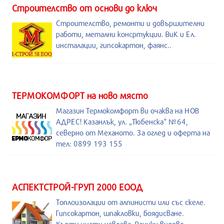
Строителство от основи до ключ
Строителство, ремонти и довършителни
работи, метални консртукции. ВиК и Ел.
инсталации, гипсокартон, фаянс..
ТЕРМОКОМФОРТ на ново място
Магазин Термокомфорт ви очаква на НОВ
АДРЕС! Казанлък, ул. „Тюбенска“ №64,
северно от Механото. За оглед и оферта на
тел: 0899 193 155
АСПЕКТСТРОЙ-ГРУП 2000 ЕООД
Топлоизолации от алпинисти или със скеле.
Гипсокартон, шпакловки, боядисване.