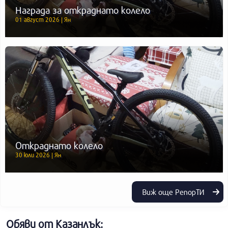
Награда за откраднато колело
01 август 2026 | Ян
Откраднато колело
30 юли 2026 | Ян
Виж още РепорТИ
Обяви от Казанлък: