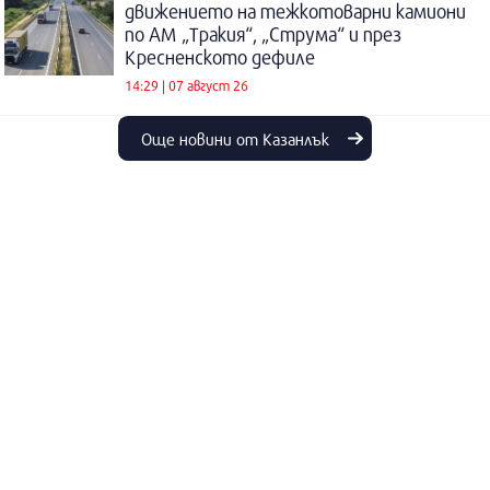
движението на тежкотоварни камиони
по АМ „Тракия“, „Струма“ и през
Кресненското дефиле
14:29 | 07 август 26
Още новини от Казанлък