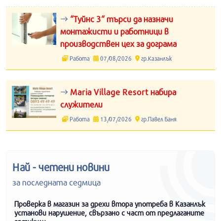
“Туйнс 3“ търси да назначи
монтажисти и работници в
производствен цех за дограма
Работа
07/08/2026
гр.Казанлък
Maria Village Resort набира
служители
Работа
13/07/2026
гр.Павел Баня
Най - четени новини
за последната седмица
Проверка в магазин за дрехи втора употреба в Казанлък
установи нарушение, свързано с част от предлаганите