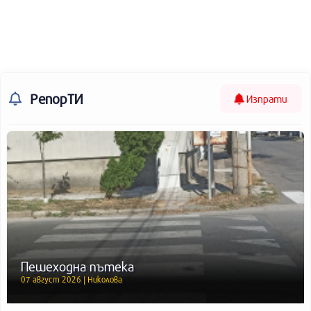
РепорТИ
Изпрати
Пешеходна пътека
07 август 2026 | Николова