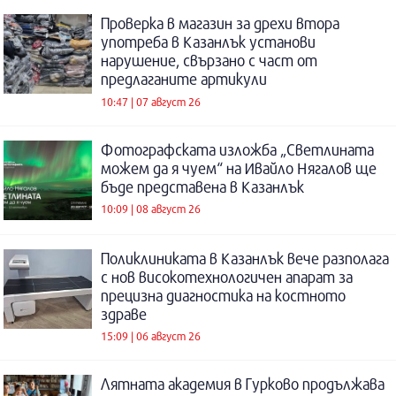
Проверка в магазин за дрехи втора
употреба в Казанлък установи
нарушение, свързано с част от
предлаганите артикули
10:47 | 07 август 26
Фотографската изложба „Светлината
можем да я чуем“ на Ивайло Нягалов ще
бъде представена в Казанлък
10:09 | 08 август 26
Поликлиниката в Казанлък вече разполага
с нов високотехнологичен апарат за
прецизна диагностика на костното
здраве
15:09 | 06 август 26
Лятната академия в Гурково продължава