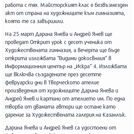
работа с тях. Майсторският клас е безвъзмезден
акт от страна на художниците към гимназията,
която те са завършили.
На 25 март Дарина Янева и Андрей Янев ще
проведат Открит урок с десет ученика от
Художествената гимназия, а вечерта ще бъде
открита изложбата “Видими докосвнаия” в
Информационния център на „Искра” 4. Изложбата
ще включва създадените през десетте
февруарски дни в Творческото ателие
произведения от художниците Дарина Янева и
Андрей Янев и картини от ателието им. По една
творба от двамата автори ще остане като
дарение за Художествената галерия на Казанлък.
Дарина Янева и Андрей Янев са удостоени от