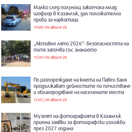
Малко след полунощ закопчаха млад
шофьор в Казанлък, дал положителна
проба за наркотици
10:08 | 06 август 26
„Активно лято 2026“- безопасността на
пътя започва със знанието
15:39 | 06 август 26
По разпореждане на кмета на Павел баня
продължават дейностите по почистване
и облагородяване на населените места
12:05 | 06 август 26
Музеят на фотографията в Казанлък
приема заявки за фотографски изложби
през 2027 година