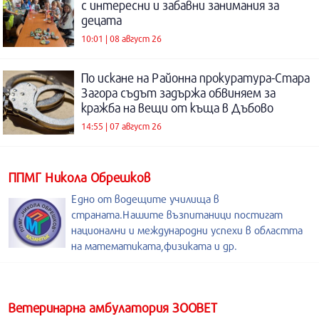
с интересни и забавни занимания за
децата
10:01 | 08 август 26
По искане на Районна прокуратура-Стара
Загора съдът задържа обвиняем за
кражба на вещи от къща в Дъбово
14:55 | 07 август 26
ППМГ Никола Обрешков
Едно от водещите училища в
страната.Нашите възпитаници постигат
национални и международни успехи в областта
на математиката,физиката и др.
Ветеринарна амбулатория ЗООВЕТ