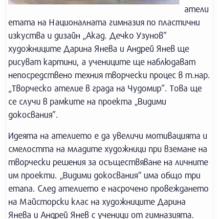
атели
етата на Националната гимназия по пластични
изкуства и дизайн „Акад. Дечко Узунов”
художниците Дарина Янева и Андрей Янев ще
рисуват картини, а учениците ще наблюдават
непосредствено техния творчески процес в т.нар.
„Творческо ателие в града на Чудомир”. Това ще
се случи в рамките на проекта „Видими
докосвания”.
Идеята на ателието е да увеличи мотивацията и
смелостта на младите художници при вземане на
творчески решения за осъществяване на личните
им проекти. „Видими докосвания“ има общо три
етапа. След ателието е насрочено провеждането
на Майсторски клас на художниците Дарина
Янева и Андрей Янев с ученици от гимназията.