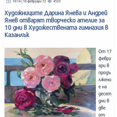
10:14 | 10 февруари 12
4533
Художниците Дарина Янева и Андрей
Янев отварят творческо ателие за
10 дни в Художествената гимназия в
Казанлък
От 17
февру
ари в
продъ
лжени
е на
десет
дни в
две
от