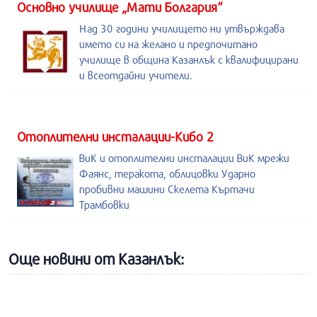
Основно училище „Мати Болгария“
Над 30 години училището ни утвърждава
името си на желано и предпочитано
училище в община Казанлък с квалифицирани
и всеотдайни учители.
Отоплителни инсталации-Кибо 2
ВиК и отоплителни инсталации ВиК мрежи
Фаянс, теракота, облицовки Ударно
пробивни машини Скелета Къртачи
Трамбовки
Още новини от Казанлък: