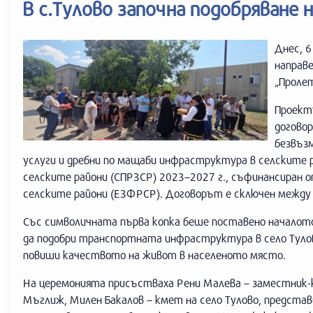
В с.Тулово започна подобряване
Днес, 6
направе
„Пролет
Проект
договор
безвъзм
услуги и дребни по мащаби инфраструктура в селските 
селските райони (СПРЗСР) 2023–2027 г., съфинансиран о
селските райони (ЕЗФРСР). Договорът е сключен между
Със символичната първа копка беше поставено началот
да подобри транспортната инфраструктура в село Тулово
повиши качеството на живот в населеното място.
На церемонията присъстваха Рени Малева – заместник-
Мъглиж, Милен Бакалов – кмет на село Тулово, предста