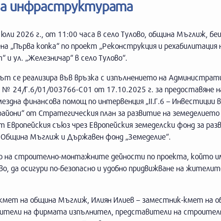
 на инфраструктурата
 юли 2026 г., от 11:00 часа в село Тулово, община Мъглиж, бе
на „Първа копка“ по проект „Реконструкция и рехабилитация н
“ и ул. „Железничар“ в село Тулово“.
ът се реализира във връзка с изпълнението на Администрат
 № 24/Г.6/01/003766-C01 от 17.10.2025 г. за предоставяне н
ездна финансова помощ по интервенция „II.Г.6 – Инвестиции в
райони“ от Стратегическия план за развитие на земеделието
т Европейския съюз чрез Европейския земеделски фонд за раз
 Община Мъглиж и Държавен фонд „Земеделие“.
о на строително-монтажните дейности по проекта, който им
, да осигури по-безопасно и удобно придвижване на жителит
кмет на община Мъглиж, Илиян Илиев – заместник-кмет на 
вители на фирмата изпълнител, представители на строителн