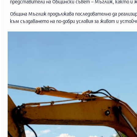
представители на Общински съвет – Мъглиж, както и жи
Община Мъглиж продължава последователно да реализир
към създаването на по-добри условия за живот и устой