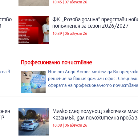
10:45 | 07 август 26
нство
ФК „Розова долина“ представи нов
в
попълнения за сезон 2026/2027
10:39 | 06 август 26
Професионално почистване
ата в
Ние от Лиди Лотос можем да Ви предлож
решение за вашия дом или офис. Специали
сферата на професионалното почистване
онен
Малко след полунощ закопчаха мла
ТР
Казанлък, дал положителна проба 
10:08 | 06 август 26