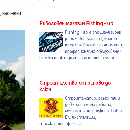
 насочени
Риболовен магазин FishingHub
FishingHub е специализиран
риболовен магазин, който
предлага богат асортимент,
професионално обслужване и
всичко необходимо за успешен излет
Строителство от основи до
ключ
Строителство, ремонти и
довършителни работи,
метални консртукции. ВиК и
Ел. инсталации,
гипсокартон, фаянс..