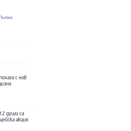
 Пътна
полага с нов
цизна
12 души са
цейска акция