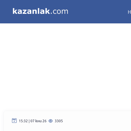
Н
15:32 | 07 юли 26
3305