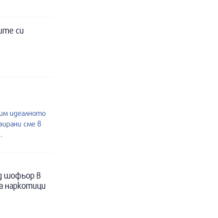
ите си
им идеалното
зирани сме в
.
д шофьор в
за наркотици