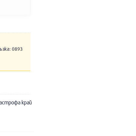
ъзка: 0893
тастрофа край