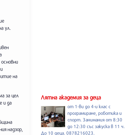
ше
а ул.
ивен
а
 основни
 и
витие на
а за цел
Лятна академия за деца
е и да
от 1-ви до 4-и клас с
програмиране, роботика и
спорт. Занимания от 8:30
община
до 12:30 със закуска в 11 ч.
ия надзор,
До 10 деца. 0878216023.