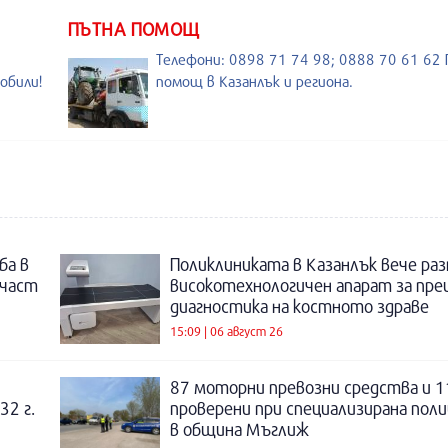
ПЪТНА ПОМОЩ
Телефони: 0898 71 74 98; 0888 70 61 62
обили!
помощ в Казанлък и региона.
5
ба в
Поликлиниката в Казанлък вече раз
 част
високотехнологичен апарат за пре
диагностика на костното здраве
15:09 | 06 август 26
87 моторни превозни средства и 1
32 г.
проверени при специализирана поли
в община Мъглиж