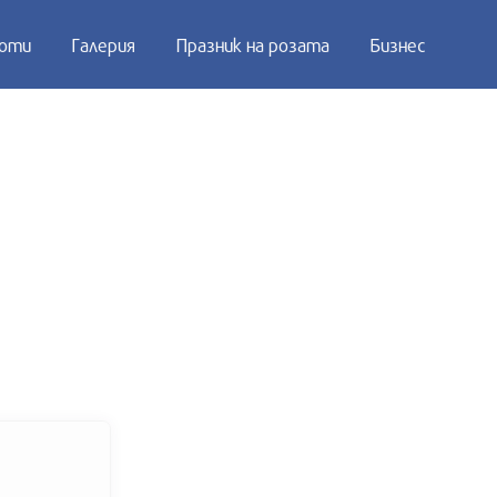
оти
Галерия
Празник на розата
Бизнес