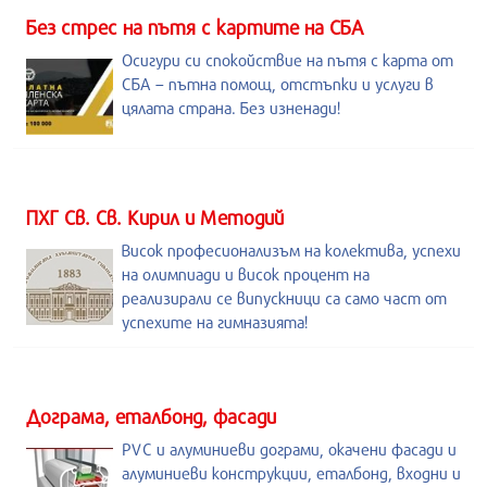
Без стрес на пътя с картите на СБА
Осигури си спокойствие на пътя с карта от
СБА – пътна помощ, отстъпки и услуги в
цялата страна. Без изненади!
ПХГ Св. Св. Кирил и Методий
Висок професионализъм на колектива, успехи
на олимпиади и висок процент на
реализирали се випускници са само част от
успехите на гимназията!
Дограма, еталбонд, фасади
PVC и алуминиеви дограми, окачени фасади и
алуминиеви конструкции, еталбонд, входни и