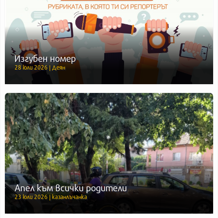
Изгубен номер
28 юли 2026 | Деян
Апел към всички родители
23 юли 2026 | казанлъчанка