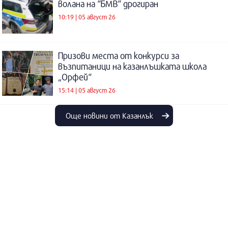
волана на “БМВ“ дрогиран
10:19 | 05 август 26
Призови места от конкурси за
възпитаници на казанлъшката школа
„Орфей“
15:14 | 05 август 26
Още новини от Казанлък