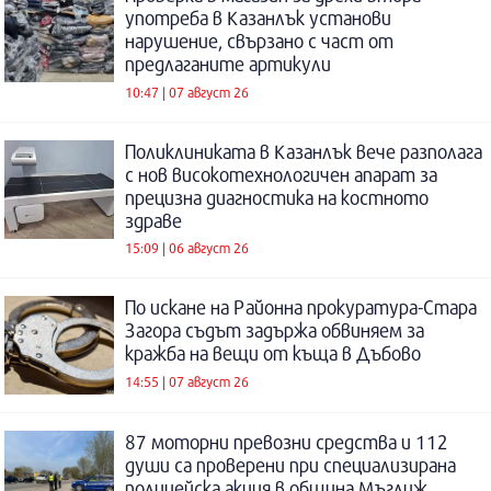
употреба в Казанлък установи
нарушение, свързано с част от
предлаганите артикули
10:47 | 07 август 26
Поликлиниката в Казанлък вече разполага
с нов високотехнологичен апарат за
прецизна диагностика на костното
здраве
15:09 | 06 август 26
По искане на Районна прокуратура-Стара
Загора съдът задържа обвиняем за
кражба на вещи от къща в Дъбово
14:55 | 07 август 26
87 моторни превозни средства и 112
души са проверени при специализирана
полицейска акция в община Мъглиж