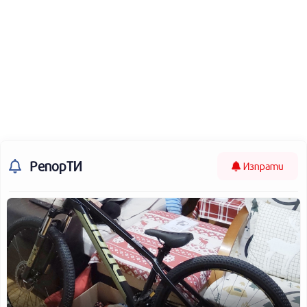
РепорТИ
Изпрати