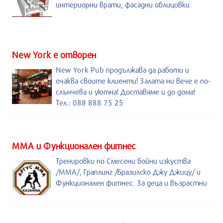
интериорни врати, фасадни облицовки
New York е отворен
New York Pub продължава да работи и
очаква своите клиенти! Залата ни вече е по-
слънчева и уютна! Доставяме и до дома!
Тел.: 088 888 75 25
ММА и Функционален фитнес
Тренировки по Смесени бойни изкуства
/MMA/, Граплинг /Бразилско Джу Джицу/ и
Функционален фитнес. За деца и възрастни