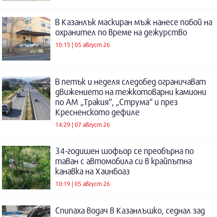
В Казанлък маскиран мъж нанесе побой на
охранител по време на дежурство
10:15 | 05 август 26
В петък и неделя следобед ограничават
движението на тежкотоварни камиони
по АМ „Тракия“, „Струма“ и през
Кресненското дефиле
14:29 | 07 август 26
34-годишен шофьор се преобърна по
таван с автомобила си в крайпътна
канавка на Хаинбоаз
10:19 | 05 август 26
Спипаха водач в Казанлъшко, седнал зад