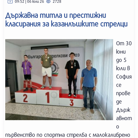
09:52 | 06 юли 26
2728
Държавна титла и престижни
класирания за казанлъшките стрелци
От 30
юни
до 5
юли в
София
се
прове
де
Държ
авнот
о
първенство по спортна стрелба с малокалибрено