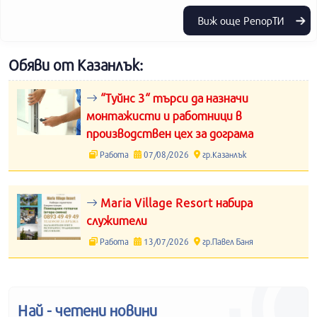
Виж още РепорТИ
Обяви от Казанлък:
“Туйнс 3“ търси да назначи
монтажисти и работници в
производствен цех за дограма
Работа
07/08/2026
гр.Казанлък
Maria Village Resort набира
служители
Работа
13/07/2026
гр.Павел Баня
Най - четени новини