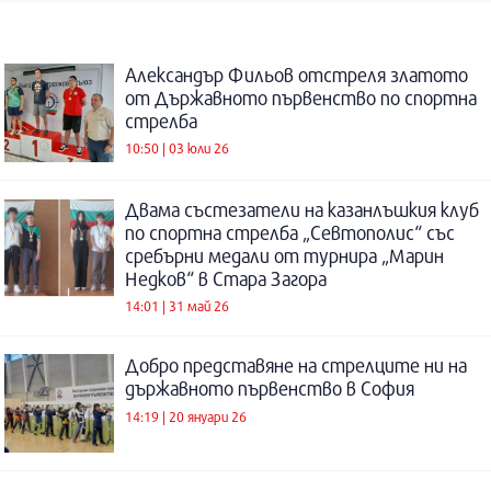
Александър Фильов отстреля златото
от Държавното първенство по спортна
стрелба
10:50 | 03 юли 26
Двама състезатели на казанлъшкия клуб
по спортна стрелба „Севтополис“ със
сребърни медали от турнира „Марин
Недков“ в Стара Загора
14:01 | 31 май 26
Добро представяне на стрелците ни на
държавното първенство в София
14:19 | 20 януари 26