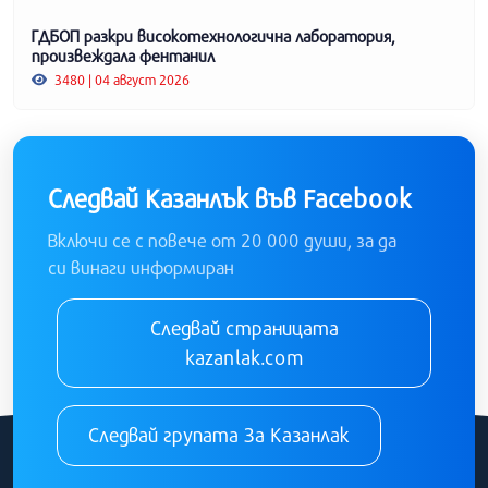
ГДБОП разкри високотехнологична лаборатория,
произвеждала фентанил
3480 | 04 август 2026
Следвай Казанлък във Facebook
Включи се с повече от 20 000 души, за да
си винаги информиран
Следвай страницата
kazanlak.com
Следвай групата За Казанлак