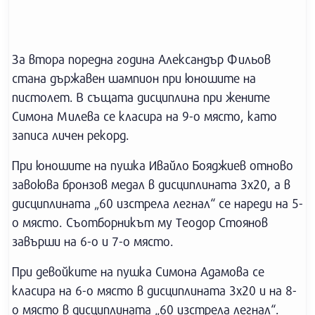
За втора поредна година Александър Фильов
стана държавен шампион при юношите на
пистолет. В същата дисциплина при жените
Симона Милева се класира на 9-о място, като
записа личен рекорд.
При юношите на пушка Ивайло Бояджиев отново
завоюва бронзов медал в дисциплината 3х20, а в
дисциплината „60 изстрела легнал“ се нареди на 5-
о място. Съотборникът му Теодор Стоянов
завърши на 6-о и 7-о място.
При девойките на пушка Симона Адамова се
класира на 6-о място в дисциплината 3х20 и на 8-
о място в дисциплината „60 изстрела легнал“.