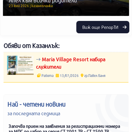
Апел към всички родители
23 юли 2026 | казанлъчанка
Виж още РепорТИ
Обяви от Казанлък:
Maria Village Resort набира
служители
Работа
13/07/2026
гр.Павел Баня
Най - четени новини
за последната седмица
Започва прием на заявления за регистрационни номера
за МПС по избор за серия СТ 7001 ТР - СТ 7500 ТР