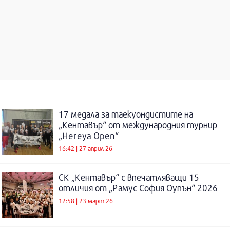
17 медала за таекуондистите на
„Кентавър“ от международния турнир
„Hereya Open“
16:42 | 27 април 26
СК „Кентавър“ с впечатляващи 15
отличия от „Рамус София Оупън“ 2026
12:58 | 23 март 26