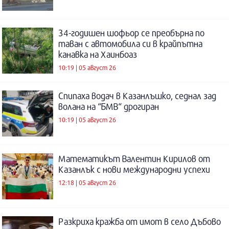
34-годишен шофьор се преобърна по
таван с автомобила си в крайпътна
канавка на Хаинбоаз
10:19 | 05 август 26
Спипаха водач в Казанлъшко, седнал зад
волана на “БМВ“ дрогиран
10:19 | 05 август 26
Математикът Валентин Кирилов от
Казанлък с нови международни успехи
12:18 | 05 август 26
Разкриха кражба от имот в село Дъбово