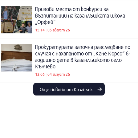
Призови места от конкурси за
възпитаници на казанлъшката школа
„Орфей“
15:14 | 05 август 26
Прокуратурата започна разследване по
случая с нахапаното от „Кане Корсо“ 6-
годишно дете в казанлъшкото село
Кънчево
12:06 | 04 август 26
Още новини от Казанлък