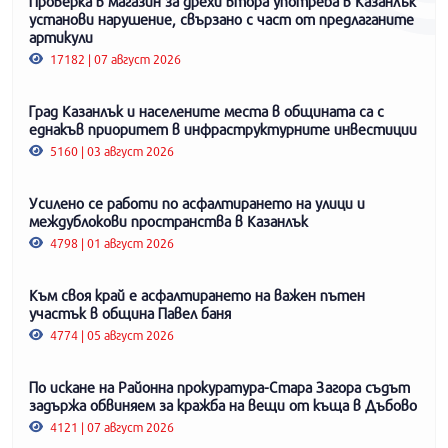
Проверка в магазин за дрехи втора употреба в Казанлък
установи нарушение, свързано с част от предлаганите
артикули
17182 | 07 август 2026
Град Казанлък и населените места в общината са с
еднакъв приоритет в инфраструктурните инвестиции
5160 | 03 август 2026
Усилено се работи по асфалтирането на улици и
междублокови пространства в Казанлък
4798 | 01 август 2026
Към своя край е асфалтирането на важен пътен
участък в община Павел баня
4774 | 05 август 2026
По искане на Районна прокуратура-Стара Загора съдът
задържа обвиняем за кражба на вещи от къща в Дъбово
4121 | 07 август 2026