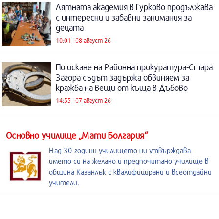
Лятната академия в Гурково продължава
с интересни и забавни занимания за
децата
10:01 | 08 август 26
По искане на Районна прокуратура-Стара
Загора съдът задържа обвиняем за
кражба на вещи от къща в Дъбово
14:55 | 07 август 26
Основно училище „Мати Болгария“
Над 30 години училището ни утвърждава
името си на желано и предпочитано училище в
община Казанлък с квалифицирани и всеотдайни
учители.