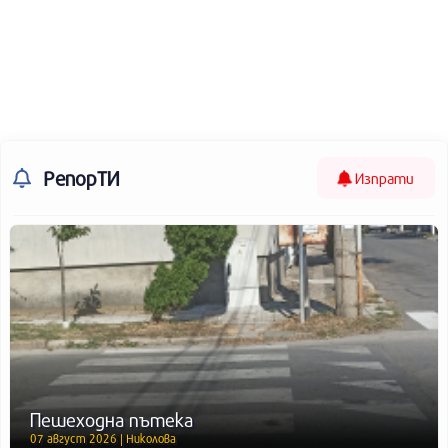
РепорТИ
Изпрати
Пешеходна пътека
07 август 2026 | Николова