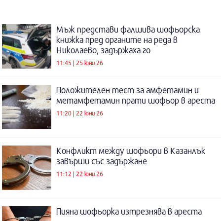
Мъж представи фалшива шофьорска
книжка пред органите на реда в
Николаево, задържаха го
11:45 | 25 юни 26
Положителен тест за амфетамин и
метамфетамин прати шофьор в ареста
11:20 | 22 юни 26
Конфликт между шофьори в Казанлък
завърши със задържане
11:12 | 22 юни 26
Пияна шофьорка изтрезнява в ареста