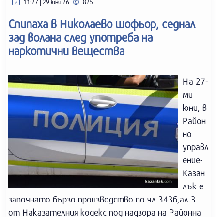
11:27 | 29 юни 26
825
Спипаха в Николаево шофьор, седнал
зад волана след употреба на
наркотични вещества
На 27-
ми
юни, в
Район
но
управл
ение-
Казан
лък е
започнато бързо производство по чл.343б,ал.3
от Наказателния кодекс под надзора на Районна