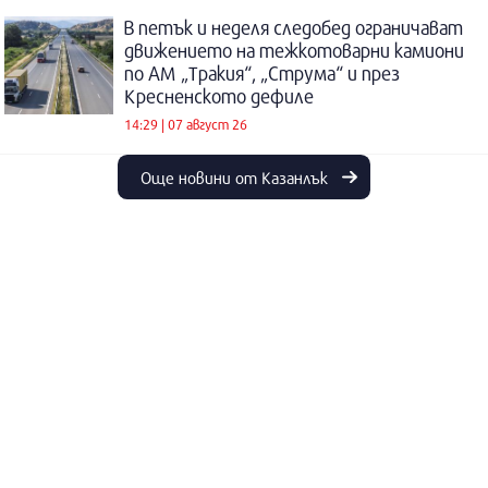
В петък и неделя следобед ограничават
движението на тежкотоварни камиони
по АМ „Тракия“, „Струма“ и през
Кресненското дефиле
14:29 | 07 август 26
Още новини от Казанлък