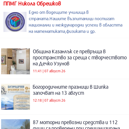
ППМГ Никола Обрешков
Едно от водещите училища в
страната.Нашите възпитаници постигат
национални и международни успехи в областта
на математиката,физиката и др.
Община Казанлък се превръща в
пространство за среща с творчеството
на Дечко Узунов
11:41 | 07 август 26
Богородичните празници в Шипка
започват на 13 август
12:18 | 07 август 26
87 моторни превозни средства и 112
души са проверени при специализирана