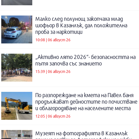
Малко след полунощ закопчаха млад
шофьор в Казанлък, дал положителна
проба за наркотици
10:08 | 06 август 26
„Активно лято 2026“- безопасността на
пътя започва със знанието
15:39 | 06 август 26
По разпореждане на кмета на Павел баня
продължават дейностите по почистване
и облагородяване на населените места
12:05 | 06 август 26
Музеят на фотографията в Казанлък