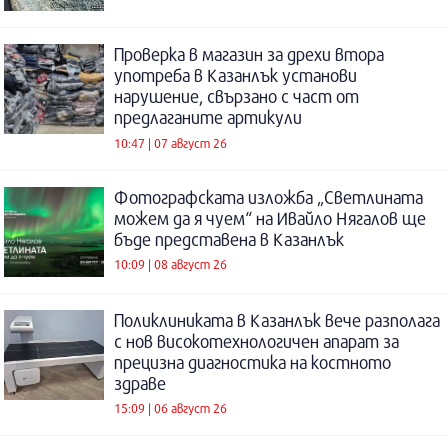
Проверка в магазин за дрехи втора
употреба в Казанлък установи
нарушение, свързано с част от
предлаганите артикули
10:47 | 07 август 26
Фотографската изложба „Светлината
можем да я чуем“ на Ивайло Нягалов ще
бъде представена в Казанлък
10:09 | 08 август 26
Поликлиниката в Казанлък вече разполага
с нов високотехнологичен апарат за
прецизна диагностика на костното
здраве
15:09 | 06 август 26