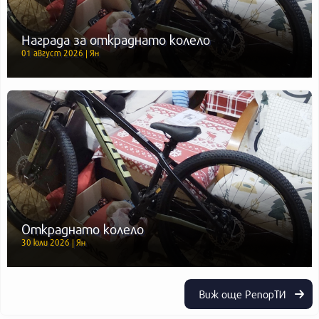
Награда за откраднато колело
01 август 2026 | Ян
Откраднато колело
30 юли 2026 | Ян
Виж още РепорТИ