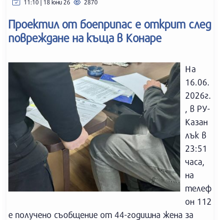
11:10 | 18 юни 26
2870
Проектил от боеприпас е открит след
повреждане на къща в Конаре
На
16.06.
2026г.
, в РУ-
Казан
лък в
23:51
часа,
на
телеф
он 112
е получено съобщение от 44-годишна жена за