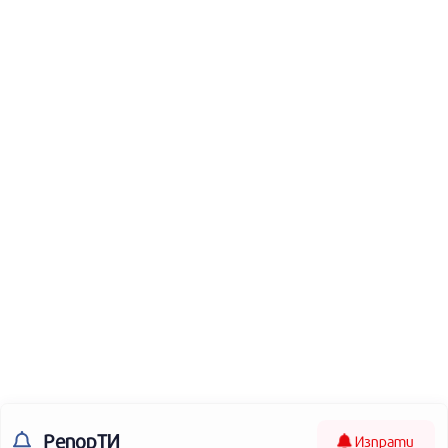
РепорТИ
Изпрати