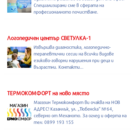
Специализирани сме в сферата на
професионалното почистване.
Логопедичен център СВЕТУЛКА-1
Извършва диагностика, логопедично-
терапевтични сесии на всички видове
езиково-говорни нарушения при деца и
възрастни. Контакти...
ТЕРМОКОМФОРТ на ново място
Магазин Термокомфорт ви очаква на НОВ
АДРЕС! Казанлък, ул. „Тюбенска“ №64,
северно от Механото. За оглед и оферта на
тел: 0899 193 155