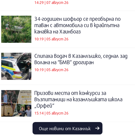
14:29 | 07 август 26
34-годишен шофьор се преобърна по
таван с автомобила си в крайпътна
канавка на Хаинбоаз
10:19 | 05 август 26
Спипаха водач в Казанлъшко, седнал зад
волана на “БМВ“ дрогиран
10:19 | 05 август 26
Призови места от конкурси за
възпитаници на казанлъшката школа
„Орфей“
15:14 | 05 август 26
Още новини от Казанлък