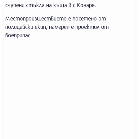
счупени стъкла на къща в с.Конаре.
Местопроизшествието е посетено от
полицейски екип, намерен е проектил от
боеприпас.