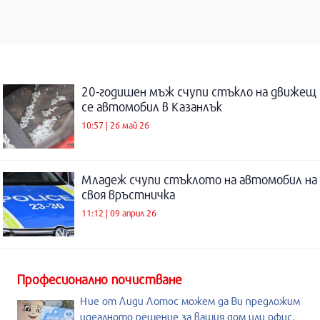
20-годишен мъж счупи стъкло на движещ
се автомобил в Казанлък
10:57 | 26 май 26
Младеж счупи стъклото на автомобил на
своя връстничка
11:12 | 09 април 26
Професионално почистване
Ние от Лиди Лотос можем да Ви предложим
идеалното решение за вашия дом или офис.