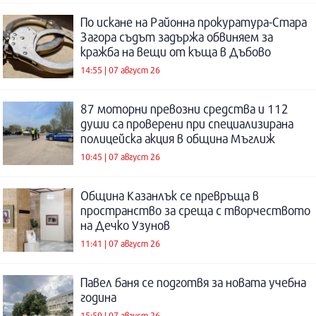
По искане на Районна прокуратура-Стара
Загора съдът задържа обвиняем за
кражба на вещи от къща в Дъбово
14:55 | 07 август 26
87 моторни превозни средства и 112
души са проверени при специализирана
полицейска акция в община Мъглиж
10:45 | 07 август 26
Община Казанлък се превръща в
пространство за среща с творчеството
на Дечко Узунов
11:41 | 07 август 26
Павел баня се подготвя за новата учебна
година
15:59 | 07 август 26