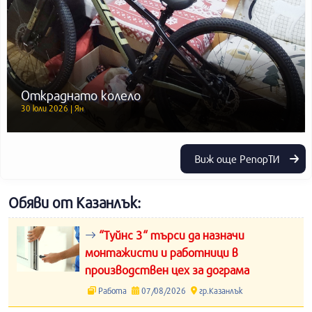
Откраднато колело
30 юли 2026 | Ян
Виж още РепорТИ
Обяви от Казанлък:
“Туйнс 3“ търси да назначи
монтажисти и работници в
производствен цех за дограма
Работа
07/08/2026
гр.Казанлък