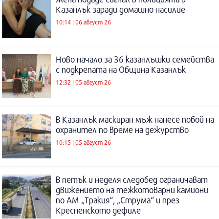
Казанлък заради домашно насилие
10:14 | 06 август 26
Ново начало за 36 казанлъшки семейства
с подкрепата на Община Казанлък
12:32 | 05 август 26
В Казанлък маскиран мъж нанесе побой на
охранител по време на дежурство
10:15 | 05 август 26
В петък и неделя следобед ограничават
движението на тежкотоварни камиони
по АМ „Тракия“, „Струма“ и през
Кресненското дефиле