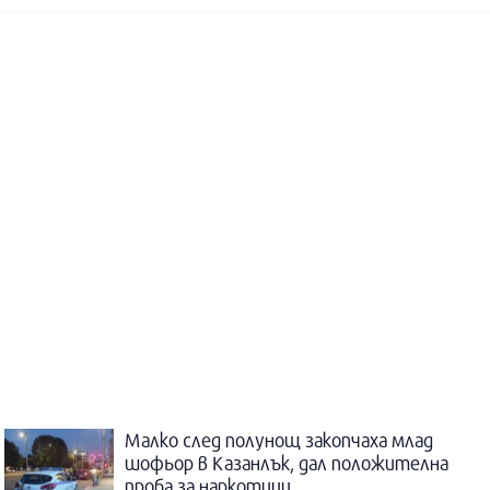
Малко след полунощ закопчаха млад
шофьор в Казанлък, дал положителна
проба за наркотици