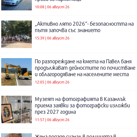
10:08 | 06 август 26
„Активно лято 2026“- безопасността на
пътя започва със знанието
15:39 | 06 август 26
По разпореждане на кмета на Павел баня
продължават дейностите по почистване
и облагородяване на населените места
12:05 | 06 август 26
Музеят на фотографията в Казанлък
приема заявки за фотографски изложби
през 2027 година
11:57 | 06 август 26
Жена подаде сигнал в полицията в