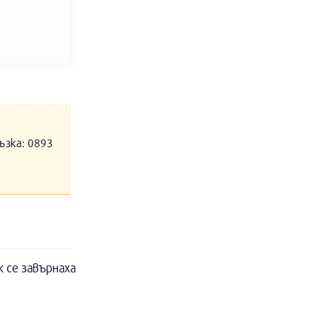
ъзка: 0893
к се завърнаха