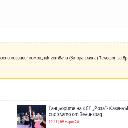
орени позиции: помощник-готвачи (втора смяна) Телефон за вр
Танцьорите на КСТ „Роза“- Казанлъ
със злато от Велинград
10:41 | 09 март 26