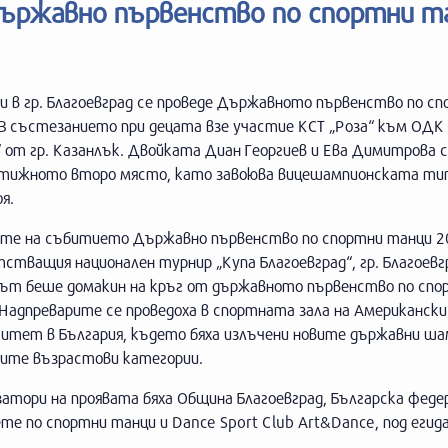
Държавно първенство по спортни т
и в гр. Благоевград се проведе Държавното първенство по с
В състезанието при децата взе участие КСТ „Роза“ към ОДК 
 от гр. Казанлък. Двойката Диан Георгиев и Ева Димитрова с
стижното второ място, като завоюва вицешампионската ти
я.
ите на събитието Държавно първенство по спортни танци 2
стващия национален турнир „Купа Благоевград“, гр. Благоевг
път беше домакин на кръг от държавното първенство по спо
Надпреварите се проведоха в спортната зала на Американски
ситет в България, където бяха излъчени новите държавни ша
ните възрастови категории.
атори на проявата бяха Община Благоевград, Българска феде
те по спортни танци и Dance Sport Club Art&Dance, под егид