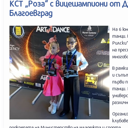
КСТ „Роза“ с вицешампиони от 
Благоевград
На 6 юн
танци. 
Рилски“
на пре
многобо
В рамк
и съпът
първи 
танци. 
универ
различ
Организ
клубове
подкрепата на Министерство на младежта и спорта.