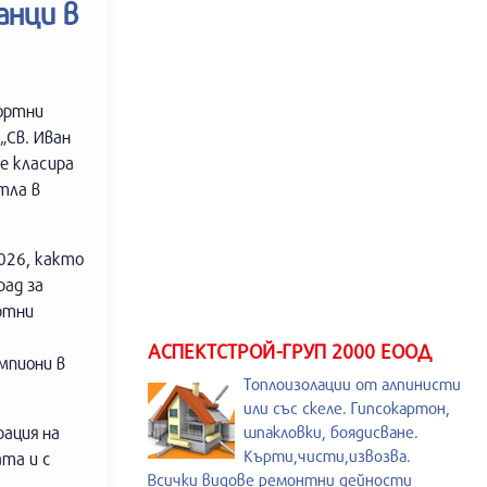
анци в
портни
„Св. Иван
е класира
тла в
026, както
рад за
ртни
АСПЕКТСТРОЙ-ГРУП 2000 ЕООД
мпиони в
Топлоизолации от алпинисти
или със скеле. Гипсокартон,
рация на
шпакловки, боядисване.
Кърти,чисти,извозва.
ата и с
Всички видове ремонтни дейности