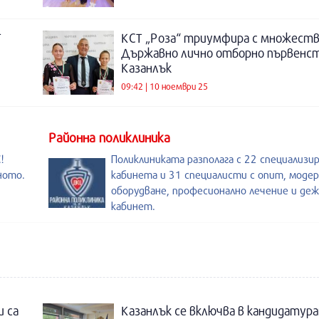
Т
КСТ „Роза“ триумфира с множеств
Държавно лично отборно първенст
Казанлък
09:42 | 10 ноември 25
Районна поликлиника
!
Поликлиниката разполага с 22 специализи
ното.
кабинета и 31 специалисти с опит, моде
оборудване, професионално лечение и де
кабинет.
и са
Казанлък се включва в кандидатура