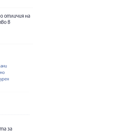
о отличия на
во в
рани
рно
журен
та за