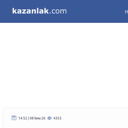
Н
14:52 | 08 юни 26
4353