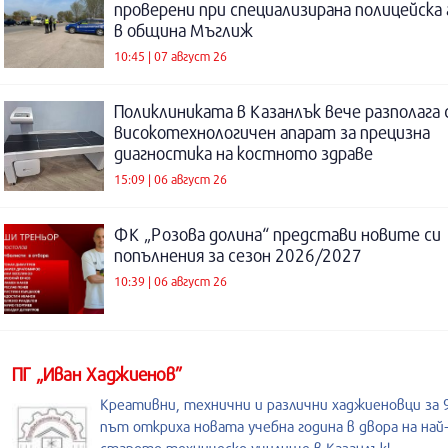
проверени при специализирана полицейска 
в община Мъглиж
10:45 | 07 август 26
Поликлиниката в Казанлък вече разполага 
високотехнологичен апарат за прецизна
диагностика на костното здраве
15:09 | 06 август 26
ФК „Розова долина“ представи новите си
попълнения за сезон 2026/2027
10:39 | 06 август 26
ПГ „Иван Хаджиенов”
Креативни, технични и различни хаджиеновци за 
път откриха новата учебна година в двора на най