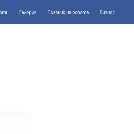
оти
Галерия
Празник на розата
Бизнес