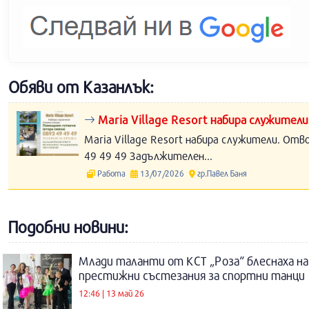
Обяви от Казанлък:
Maria Village Resort набира служители
Maria Village Resort набира служители. Отв
49 49 49 Задължителен...
Работа
13/07/2026
гр.Павел Баня
Подобни новини:
Млади таланти от КСТ „Роза“ блеснаха на
престижни състезания за спортни танци
12:46 | 13 май 26