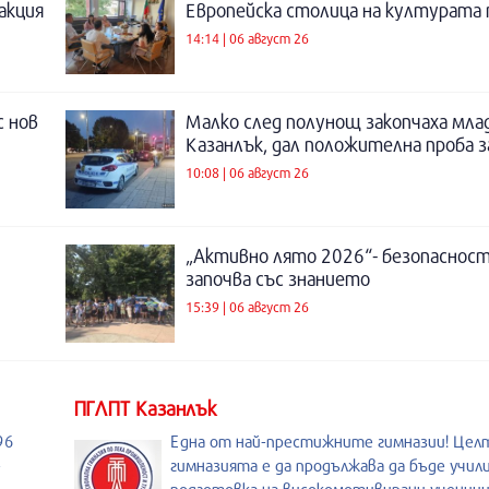
акция
Европейска столица на културата п
14:14 | 06 август 26
с нов
Малко след полунощ закопчаха мла
Казанлък, дал положителна проба 
10:08 | 06 август 26
„Активно лято 2026“- безопаснос
започва със знанието
15:39 | 06 август 26
ПГЛПТ Казанлък
96
Една от най-престижните гимназии! Целт
-
гимназията е да продължава да бъде учил