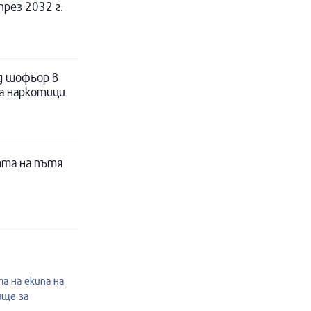
рез 2032 г.
д шофьор в
за наркотици
тта на пътя
а на екипа на
ище за