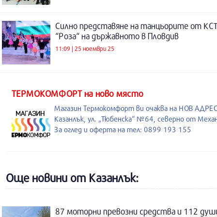
Силно представяне на танцьорите от КС
“Роза“ на държавното в Пловдив
11:09 | 25 ноември 25
ТЕРМОКОМФОРТ на ново място
Магазин Термокомфорт ви очаква на НОВ АДРЕС
Казанлък, ул. „Тюбенска“ №64, северно от Меха
За оглед и оферта на тел: 0899 193 155
Още новини от Казанлък:
87 моторни превозни средства и 112 душ