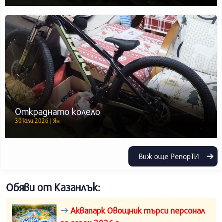
Откраднато колело
30 юли 2026 | Ян
Виж още РепорТИ
Обяви от Казанлък:
Аквапарк Овощник търси персонал