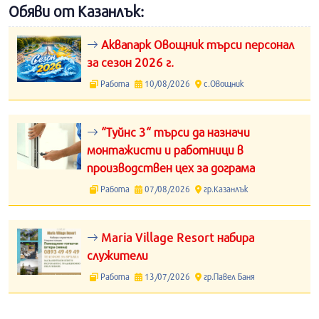
Обяви от Казанлък:
Аквапарк Овощник търси персонал
за сезон 2026 г.
Работа
10/08/2026
с.Овощник
“Туйнс 3“ търси да назначи
монтажисти и работници в
производствен цех за дограма
Работа
07/08/2026
гр.Казанлък
Maria Village Resort набира
служители
Работа
13/07/2026
гр.Павел Баня