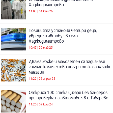
Хаджидимитрово
11:03 | 01 юни 26
Полицията установи четири деца,
увредили автобус в село
Хаджидимитрово
10:47 | 20 май 25
Двама мъже и малолетен са задигнали
голямо количество цигари от казанлъшки
магазин
11:22 | 25 април 25
Откриха 100 стека цигари без бандерол
при проверка на автомобил в с. Габарево
11:20 | 09 юли 24