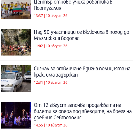
Център отново учиха роботика в
Португалия
13:37 | 10 август 26
Над 50 участници се включиха в поход до
Мъглижкия водопад
11:02 | 10 август 26
Сигнал за отвличане вдигна полицията на
крак, има задържан
12:31 | 10 август 26
От 12 август започва продажбата на
билети за опера под звездите, на брега на
древния Севтополис
14:55 | 10 август 26