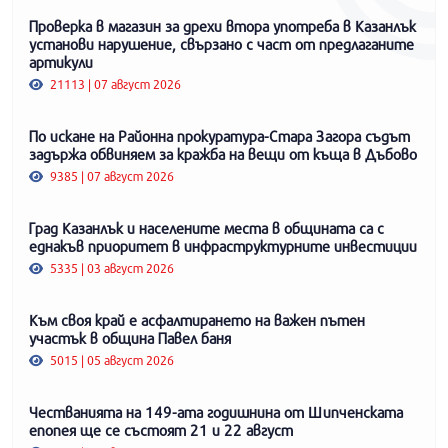
Проверка в магазин за дрехи втора употреба в Казанлък
установи нарушение, свързано с част от предлаганите
артикули
21113 | 07 август 2026
По искане на Районна прокуратура-Стара Загора съдът
задържа обвиняем за кражба на вещи от къща в Дъбово
9385 | 07 август 2026
Град Казанлък и населените места в общината са с
еднакъв приоритет в инфраструктурните инвестиции
5335 | 03 август 2026
Към своя край е асфалтирането на важен пътен
участък в община Павел баня
5015 | 05 август 2026
Честванията на 149-ата годишнина от Шипченската
епопея ще се състоят 21 и 22 август