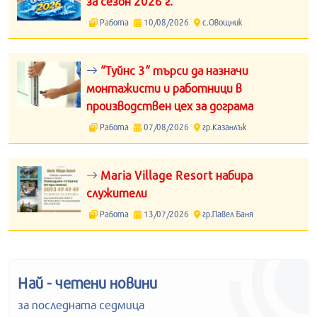
за сезон 2026 г.
Работа
10/08/2026
с.Овощник
“Туйнс 3“ търси да назначи
монтажисти и работници в
производствен цех за дограма
Работа
07/08/2026
гр.Казанлък
Maria Village Resort набира
служители
Работа
13/07/2026
гр.Павел Баня
Най - четени новини
за последната седмица