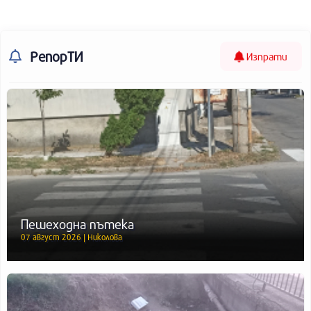
РепорТИ
Изпрати
Пешеходна пътека
07 август 2026 | Николова