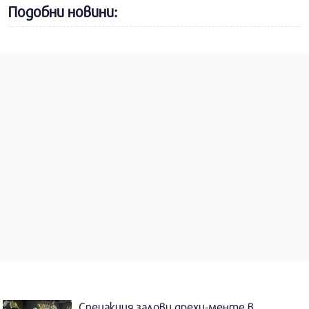
Подобни новини:
Спецакция залови дрехи-менте в