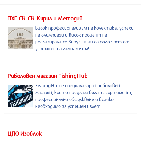
ПХГ Св. Св. Кирил и Методий
Висок професионализъм на колектива, успехи
на олимпиади и висок процент на
реализирали се випускници са само част от
успехите на гимназията!
Риболовен магазин FishingHub
FishingHub е специализиран риболовен
магазин, който предлага богат асортимент,
професионално обслужване и всичко
необходимо за успешен излет
ЦПО Изоблок