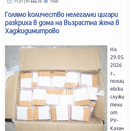
11:21 | 01 юни 26
1560
Голямо количество нелегални цигари
разкриха в дома на възрастна жена в
Хаджидимитрово
На
29.05.
2026
г.,
полиц
ейски
служи
тели
от
РУ-
Казан