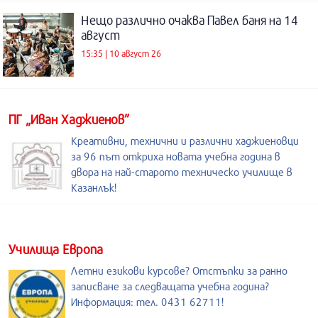
Нещо различно очаква Павел баня на 14
август
15:35 | 10 август 26
ПГ „Иван Хаджиенов”
Креативни, технични и различни хаджиеновци
за 96 път откриха новата учебна година в
двора на най-старото техническо училище в
Казанлък!
Училища Европа
Летни езикови курсове? Отстъпки за ранно
записване за следващата учебна година?
Информация: тел. 0431 62711!