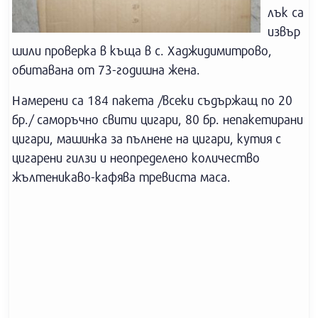
лък са
извър
шили проверка в къща в с. Хаджидимитрово,
обитавана от 73-годишна жена.
Намерени са 184 пакета /всеки съдържащ по 20
бр./ саморъчно свити цигари, 80 бр. непакетирани
цигари, машинка за пълнене на цигари, кутия с
цигарени гилзи и неопределено количество
жълтеникаво-кафява тревиста маса.