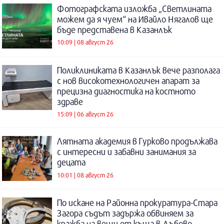
Фотографската изложба „Светлината
можем да я чуем“ на Ивайло Нягалов ще
бъде представена в Казанлък
10:09 | 08 август 26
Поликлиниката в Казанлък вече разполага
с нов високотехнологичен апарат за
прецизна диагностика на костното
здраве
15:09 | 06 август 26
Лятната академия в Гурково продължава
с интересни и забавни занимания за
децата
10:01 | 08 август 26
По искане на Районна прокуратура-Стара
Загора съдът задържа обвиняем за
кражба на вещи от къща в Дъбово