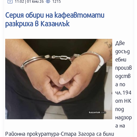
11:02 | 01 юни 26
1215
Серия обири на кафеавтомати
разкриха в Казанлък
Две
досъд
ебни
произв
одств
а по
чл.194
от НК
под
надзор
а на
Районна прокуратура-Стара Загора са били