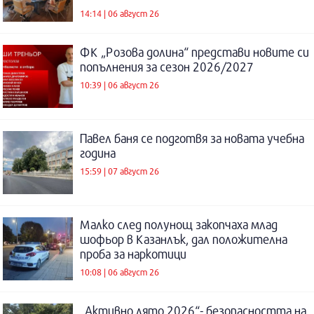
14:14 | 06 август 26
ФК „Розова долина“ представи новите си
попълнения за сезон 2026/2027
10:39 | 06 август 26
Павел баня се подготвя за новата учебна
година
15:59 | 07 август 26
Малко след полунощ закопчаха млад
шофьор в Казанлък, дал положителна
проба за наркотици
10:08 | 06 август 26
„Активно лято 2026“- безопасността на