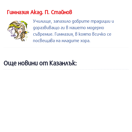
Гимназия Акад. П. Стайнов
Училище, запазило добрите традиции и
доразвиващо ги в нашето модерно
съвремие. Гимназия, в която всичко се
посвещава на младите хора.
Още новини от Казанлък: