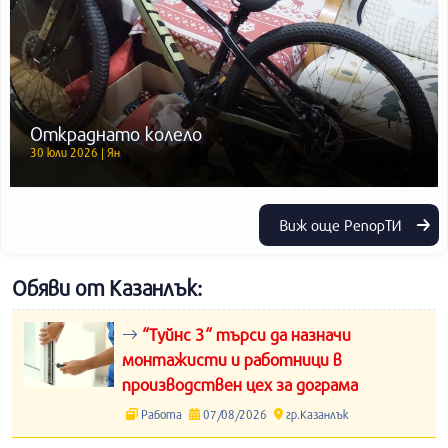
Откраднато колело
30 юли 2026 | Ян
Виж още РепорТИ
Обяви от Казанлък:
“Туйнс 3“ търси да назначи
монтажисти и работници в
производствен цех за дограма
Работа
07/08/2026
гр.Казанлък