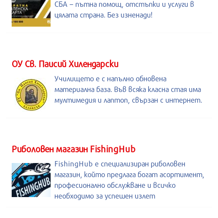
СБА – пътна помощ, отстъпки и услуги в
цялата страна. Без изненади!
ОУ Св. Паисий Хилендарски
Училището е с напълно обновена
материална база. Във всяка класна стая има
мултимедия и лаптоп, свързан с интернет.
Риболовен магазин FishingHub
FishingHub е специализиран риболовен
магазин, който предлага богат асортимент,
професионално обслужване и всичко
необходимо за успешен излет