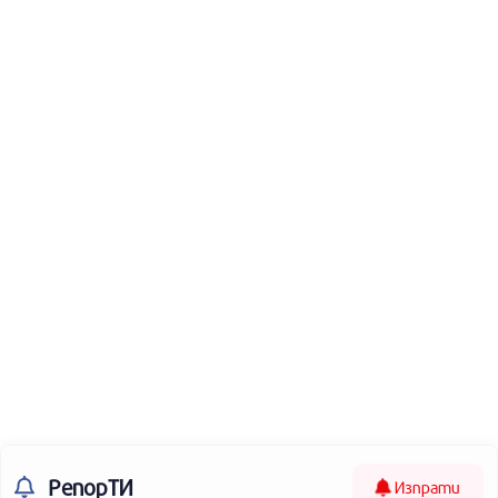
РепорТИ
Изпрати