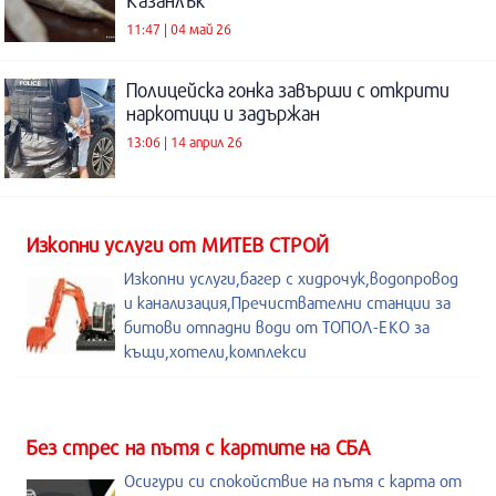
Казанлък
11:47 | 04 май 26
Полицейска гонка завърши с открити
наркотици и задържан
13:06 | 14 април 26
Изкопни услуги от МИТЕВ СТРОЙ
Изкопни услуги,багер с хидрочук,водопровод
и канализация,Пречиствателни станции за
битови отпадни води от ТОПОЛ-ЕКО за
къщи,хотели,комплекси
Без стрес на пътя с картите на СБА
Осигури си спокойствие на пътя с карта от