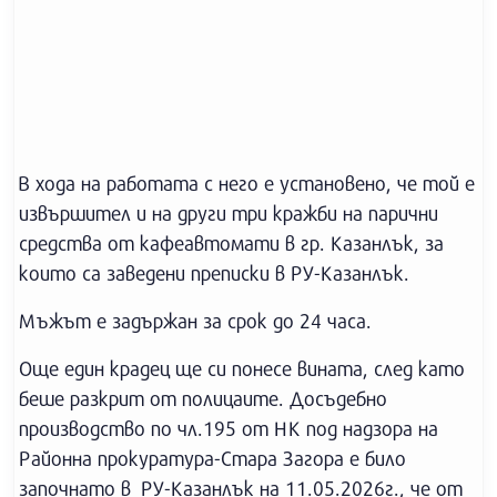
В хода на работата с него е установено, че той е
извършител и на други три кражби на парични
средства от кафеавтомати в гр. Казанлък, за
които са заведени преписки в РУ-Казанлък.
Мъжът е задържан за срок до 24 часа.
Още един крадец ще си понесе вината, след като
беше разкрит от полицаите. Досъдебно
производство по чл.195 от НК под надзора на
Районна прокуратура-Стара Загора е било
започнато в РУ-Казанлък на 11.05.2026г., че от