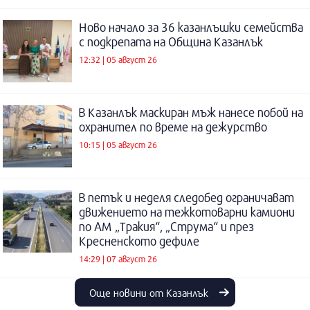
Ново начало за 36 казанлъшки семейства
с подкрепата на Община Казанлък
12:32 | 05 август 26
В Казанлък маскиран мъж нанесе побой на
охранител по време на дежурство
10:15 | 05 август 26
В петък и неделя следобед ограничават
движението на тежкотоварни камиони
по АМ „Тракия“, „Струма“ и през
Кресненското дефиле
14:29 | 07 август 26
Още новини от Казанлък