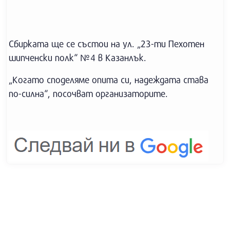
Сбирката ще се състои на ул. „23-ти Пехотен
шипченски полк“ №4 в Казанлък.
„Когато споделяме опита си, надеждата става
по-силна“, посочват организаторите.