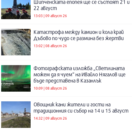
Шипченската епопея ще се състоят 21 и
22 август
13:03 | 09 август 26
Катастрофа между камион и кола край
Дъбово по чудо се размина без жертви
13:02 | 08 август 26
Фотографската изложба „Светлината
можем да я чуем“ на Ивайло Нягалов ще
бъде представена в Казанлък
10:09 | 08 август 26
Овощник кани жители и гости на
традиционния си събор на 14 и 15 август
14:32 | 09 август 26