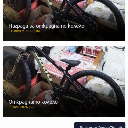
Награда за откраднато колело
01 август 2026 | Ян
Откраднато колело
30 юли 2026 | Ян
Виж още РепорТИ