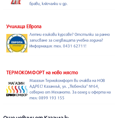
брави, ключалки и др.
Училища Европа
Летни езикови курсове? Отстъпки за ранно
записване за следващата учебна година?
Информация: тел. 0431 62711!
ТЕРМОКОМФОРТ на ново място
Магазин Термокомфорт ви очаква на НОВ
АДРЕС! Казанлък, ул. „Тюбенска“ №64,
северно от Механото. За оглед и оферта на
тел: 0899 193 155