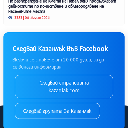
По разпореждане на кмета на Павел баня продължават
дейностите по почистване и облагородяване на
населените места
3383 | 06 август 2026
Следвай Казанлък във Facebook
Включи се с повече от 20 000 души, за да
си винаги информиран
Следвай страницата
kazanlak.com
Следвай групата За Казанлак