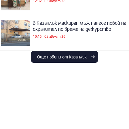
12:32 | 05 август 26
В Казанлък маскиран мъж нанесе побой на
охранител по време на дежурство
10:15 | 05 август 26
Още новини от Казанлък