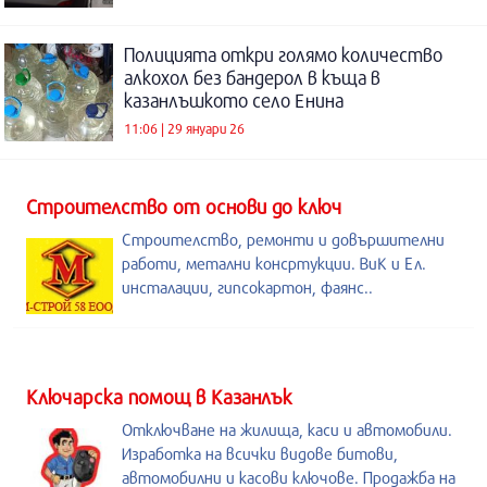
Полицията откри голямо количество
алкохол без бандерол в къща в
казанлъшкото село Енина
11:06 | 29 януари 26
Строителство от основи до ключ
Строителство, ремонти и довършителни
работи, метални консртукции. ВиК и Ел.
инсталации, гипсокартон, фаянс..
Kлючарска помощ в Казанлък
Отключване на жилища, каси и автомобили.
Изработка на всички видове битови,
автомобилни и касови ключове. Продажба на