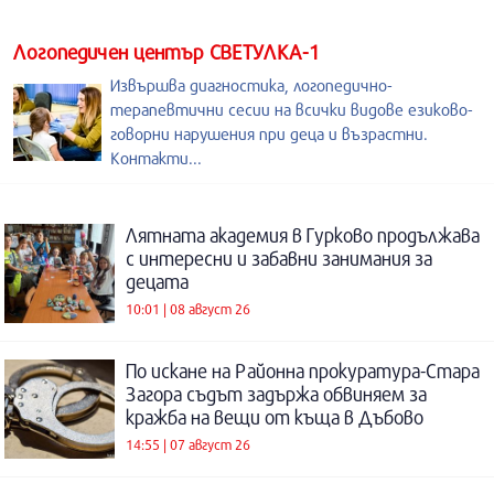
Логопедичен център СВЕТУЛКА-1
Извършва диагностика, логопедично-
терапевтични сесии на всички видове езиково-
говорни нарушения при деца и възрастни.
Контакти...
Лятната академия в Гурково продължава
с интересни и забавни занимания за
децата
10:01 | 08 август 26
По искане на Районна прокуратура-Стара
Загора съдът задържа обвиняем за
кражба на вещи от къща в Дъбово
14:55 | 07 август 26