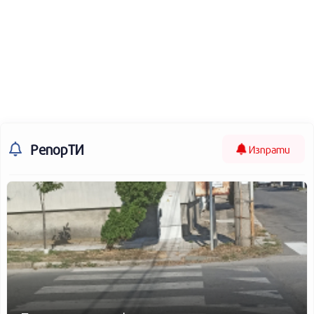
РепорТИ
Изпрати