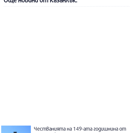
Още новини от Казанлък:
Честванията на 149-ата годишнина от