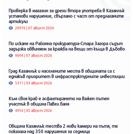
Проверка в магазин за дрехи втора употреба в Казанлък
установи нарушение, свързано с част от предлаганите
артикули
20976 | 07 август 2026
По искане на Районна прокуратура-Стара Загора съдът
задържа обвиняем за кражба на вещи от къща в Дъбово
9094 | 07 август 2026
Град Казанлък и населените места в общината са с
еднакъв приоритет в инфраструктурните инвестиции
5311 | 03 август 2026
Към своя край е асфалтирането на важен пътен
участък в община Павел баня
4954 | 05 август 2026
Община Казанлък тества 2 нови камери на пътя, те
показаха над 350 нарушения за седмица