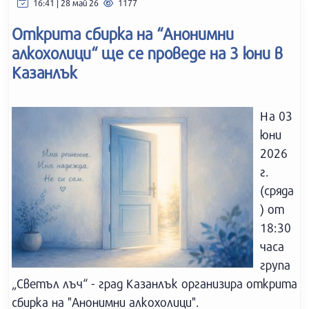
16:41 | 28 май 26
1177
Открита сбирка на “Анонимни
алкохолици“ ще се проведе на 3 юни в
Казанлък
На 03
юни
2026
г.
(сряда
) от
18:30
часа
група
„Светъл лъч“ - град Казанлък организира открита
сбирка на "Анонимни алкохолици".