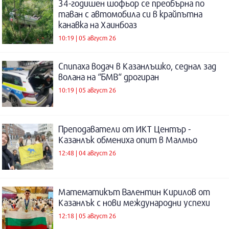
34-годишен шофьор се преобърна по
таван с автомобила си в крайпътна
канавка на Хаинбоаз
10:19 | 05 август 26
Спипаха водач в Казанлъшко, седнал зад
волана на “БМВ“ дрогиран
10:19 | 05 август 26
Преподаватели от ИКТ Център -
Казанлък обмениха опит в Малмьо
12:48 | 04 август 26
Математикът Валентин Кирилов от
Казанлък с нови международни успехи
12:18 | 05 август 26