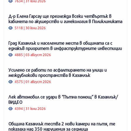
7634 | 31 юли 2026
Д-р Елена Гарсау ще преглежда всеки четвъртък в
кабинета по акушерство и гинекология в Поликлиниката
5118 | 30 юли 2026
Град Казанлък и населените места в общината са с
еднакъв приоритет в инфраструктурните инвестиции
4885 | 03 август 2026
Усилено се работи по асфалтирането на улици и
междублокови пространства в Казанлък
4575 | 01 август 2026
Лек автомобил се удари в “Пътна помощ“ в Казанлък/
ВИДЕО
4394 | 31 юли 2026
Община Казанлък тества 2 нови камери на пътя, те
показаха над 350 нарушения за седмица