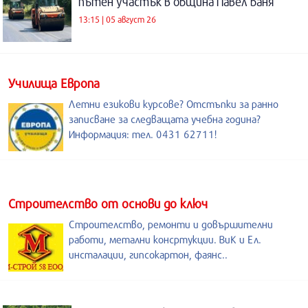
пътен участък в община Павел баня
13:15 | 05 август 26
Училища Европа
Летни езикови курсове? Отстъпки за ранно
записване за следващата учебна година?
Информация: тел. 0431 62711!
Строителство от основи до ключ
Строителство, ремонти и довършителни
работи, метални консртукции. ВиК и Ел.
инсталации, гипсокартон, фаянс..