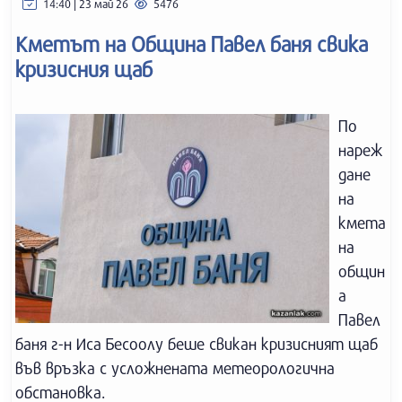
14:40 | 23 май 26
5476
Кметът на Община Павел баня свика
кризисния щаб
По
нареж
дане
на
кмета
на
общин
а
Павел
баня г-н Иса Бесоолу беше свикан кризисният щаб
във връзка с усложнената метеорологична
обстановка.