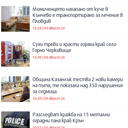
Момиченцето нахапано от куче в
Кънчево е транспортирано за лечение в
Пловдив
12:28 | 04 август 26
Сухи треви и храсти горяха край село
Горно Черковище
13:49 | 04 август 26
Община Казанлък тества 2 нови камери
на пътя, те показаха над 350 нарушения
за седмица
16:20 | 04 август 26
Разследват кражба на 15 метални
оградни пана край Крън
10:57 | 04 август 26