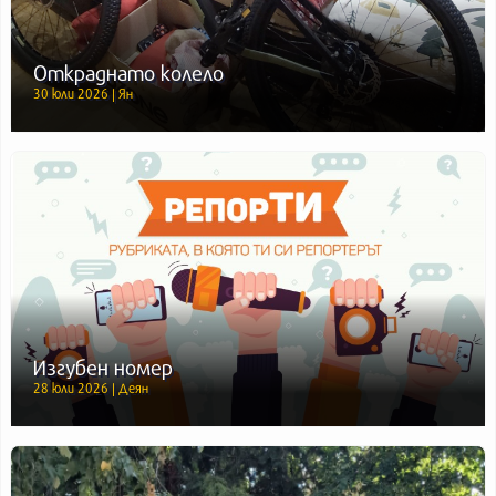
Откраднато колело
30 юли 2026 | Ян
Изгубен номер
28 юли 2026 | Деян