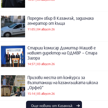
Пореден обир в Казанлък, задигнаха
генератор от къща
11:05 | 04 август 26
Старши комисар Димитър Машов е
новият директор на ОДМВР – Стара
Загора
14:57 | 03 август 26
Призови места от конкурси за
възпитаници на казанлъшката школа
„Орфей“
15:14 | 05 август 26
Още новини от Казанлък