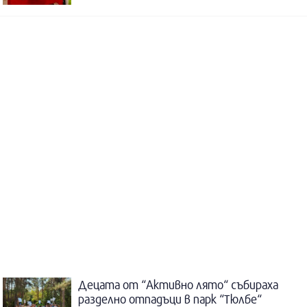
Децата от “Активно лято“ събираха
разделно отпадъци в парк “Тюлбе“