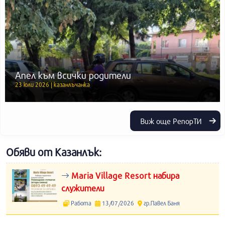
Апел към всички родители
23 юли 2026 | казанлъчанка
Виж още РепорТИ
Обяви от Казанлък:
Maria Village Resort набира
служители
Работа
13/07/2026
гр.Павел Баня