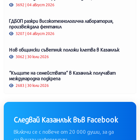
3692 | 04 август 2026
ГДБОП разкри високотехнологична лаборатория,
произвеждала фентанил
3207 | 04 август 2026
Нов общински съветник положи клетва в Казанлък
3062 | 30 юли 2026
“Къщите на семействата“ в Казанлък получават
международна подкрепа
2683 | 30 юли 2026
Следвай Казанлък във Facebook
Включи се с повече от 20 000 души, за да
си винаги информиран