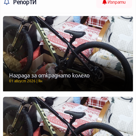
РепорТИ
Изпрати
Награда за откраднато колело
01 август 2026 | Ян