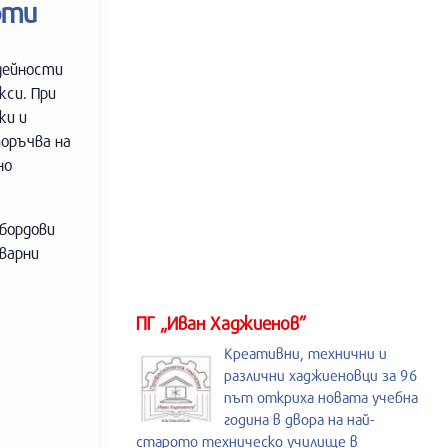
рти
 дейности
кси. При
ки и
оръчва на
но
бордови
варни
ПГ „Иван Хаджиенов”
Креативни, технични и
различни хаджиеновци за 96
път откриха новата учебна
година в двора на най-
старото техническо училище в