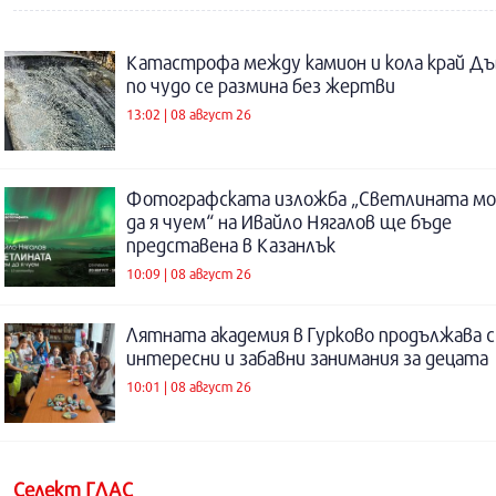
Катастрофа между камион и кола край Дъ
по чудо се размина без жертви
13:02 | 08 август 26
Фотографската изложба „Светлината м
да я чуем“ на Ивайло Нягалов ще бъде
представена в Казанлък
10:09 | 08 август 26
Лятната академия в Гурково продължава с
интересни и забавни занимания за децата
10:01 | 08 август 26
Селект ГЛАС