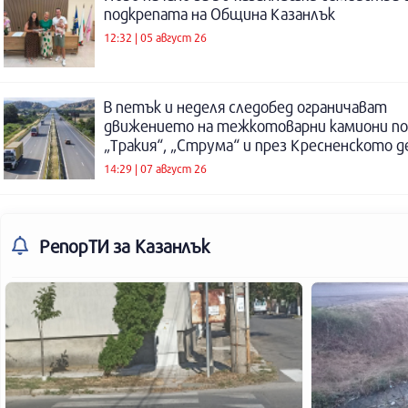
подкрепата на Община Казанлък
12:32 | 05 август 26
В петък и неделя следобед ограничават
движението на тежкотоварни камиони п
„Тракия“, „Струма“ и през Кресненското 
14:29 | 07 август 26
РепорТИ
за Казанлък