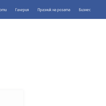
оти
Галерия
Празник на розата
Бизнес