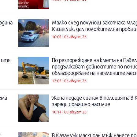
година
Малко след полунощ закопчаха мла
Казанлък, дал положителна проба 
10:08 | 06 август 26
пътя
По разпореждане на кмета на Павел
продължават дейностите по почи
облагородяване на населените мес
12:05 | 06 август 26
ема
Жена подаде сигнал в полицията в 
заради домашно насилие
10:14 | 06 август 26
с
В Казанлък маскиран мъж нанесе по