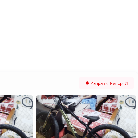
Изпрати
РепорТИ