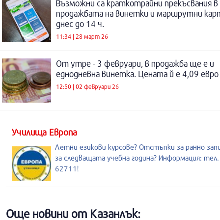
Възможни са краткотрайни прекъсвания в
продажбата на винетки и маршрутни кар
днес до 14 ч.
11:34 | 28 март 26
От утре - 3 февруари, в продажба ще е и
еднодневна винетка. Цената й е 4,09 евро
12:50 | 02 февруари 26
Училища Европа
Летни езикови курсове? Отстъпки за ранно зап
за следващата учебна година? Информация: тел
62711!
Още новини от Казанлък: