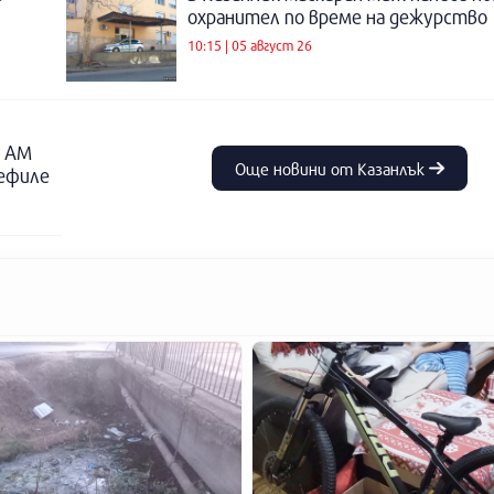
охранител по време на дежурство
10:15 | 05 август 26
о АМ
Още новини от Казанлък
дефиле