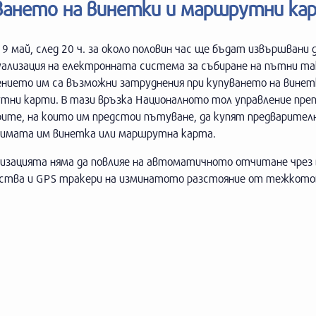
ването на винетки и маршрутни ка
19 май, след 20 ч. за около половин час ще бъдат извършвани
уализация на електронната система за събиране на пътни та
ението им са възможни затруднения при купуването на винет
тни карти. В тази връзка Националното тол управление преп
ите, на които им предстои пътуване, да купят предварител
димата им винетка или маршрутна карта.
изацията няма да повлияе на автоматичното отчитане чрез 
ства и GPS тракери на изминатото разстояние от тежкото
.