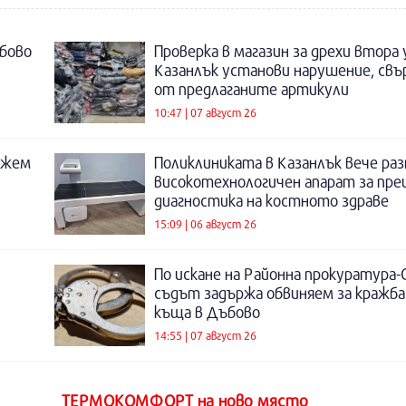
бово
Проверка в магазин за дрехи втора
Казанлък установи нарушение, свъ
от предлаганите артикули
10:47 | 07 август 26
ожем
Поликлиниката в Казанлък вече раз
високотехнологичен апарат за пре
диагностика на костното здраве
15:09 | 06 август 26
По искане на Районна прокуратура-
съдът задържа обвиняем за кражба
къща в Дъбово
14:55 | 07 август 26
ТЕРМОКОМФОРТ на ново място