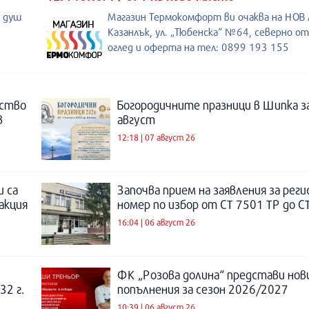
, душ
Магазин Термокомфорт ви очаква на НОВ
Казанлък, ул. „Тюбенска“ №64, северно о
оглед и оферта на тел: 0899 193 155
нство
Богородичните празници в Шипка з
в
август
12:18 | 07 август 26
и са
Започва прием на заявления за рег
акция
номер по избор от СТ 7501 ТР до С
16:04 | 06 август 26
ФК „Розова долина“ представи нов
32 г.
попълнения за сезон 2026/2027
10:39 | 06 август 26