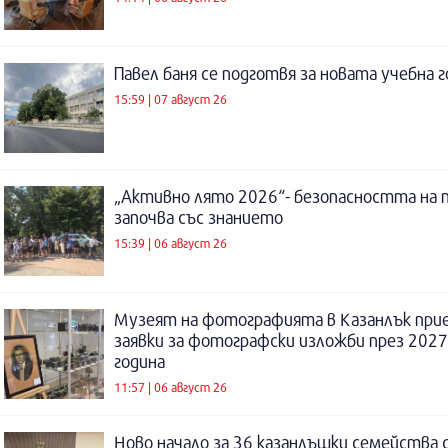
Павел баня се подготвя за новата учебна 
15:59 | 07 август 26
„Активно лято 2026“- безопасността на 
започва със знанието
15:39 | 06 август 26
Музеят на фотографията в Казанлък при
заявки за фотографски изложби през 2027
година
11:57 | 06 август 26
Ново начало за 36 казанлъшки семейства 