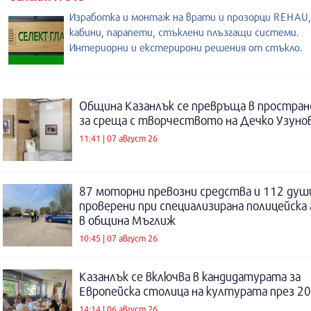
Изработка и монтаж на врати и прозорци REHAU
кабини, парапети, стъклени плъзгащи системи.
Интериорни и екстерирони решения от стъкло.
Община Казанлък се превръща в простра
за среща с творчеството на Дечко Узуно
11:41 | 07 август 26
87 моторни превозни средства и 112 душ
проверени при специализирана полицейска 
в община Мъглиж
10:45 | 07 август 26
Казанлък се включва в кандидатурата за
Европейска столица на културата през 20
14:14 | 06 август 26