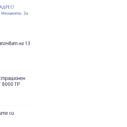
 АДРЕС!
т Механото. За
апочват на 13
истрационен
Т 8000 ТР
ите си