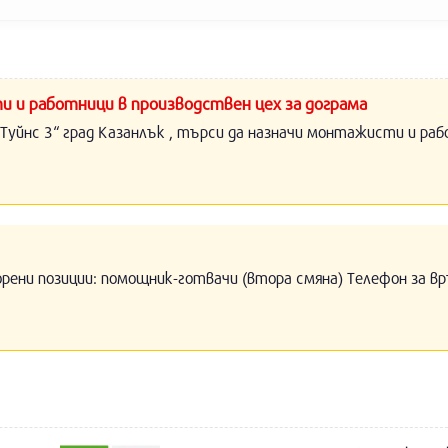
и и работници в производствен цех за дограма
Туйнс 3“ град Казанлък , търси да назначи монтажисти и раб
орени позиции: помощник-готвачи (втора смяна) Телефон за вр