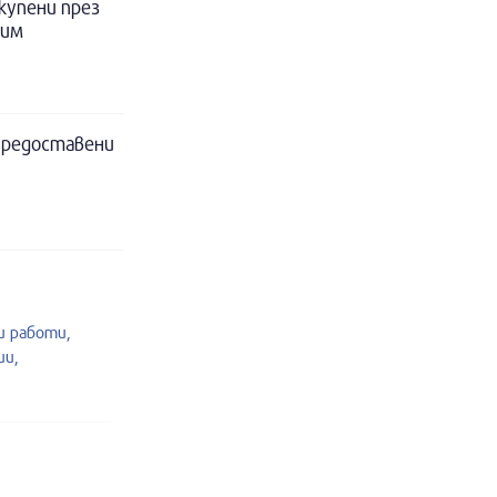
 купени през
 им
 предоставени
 работи,
ии,