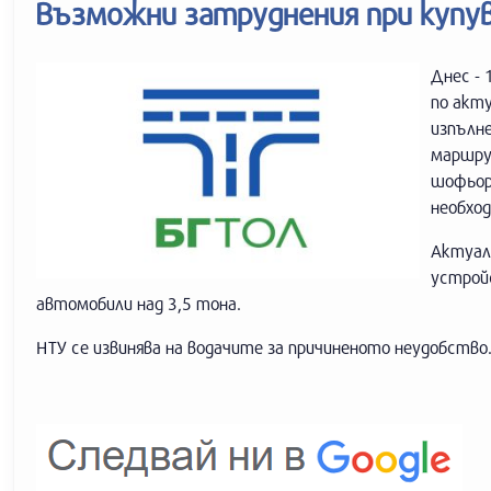
Възможни затруднения при купу
Днес - 
по акт
изпълн
маршру
шофьор
необхо
Актуал
устрой
автомобили над 3,5 тона.
НТУ се извинява на водачите за причиненото неудобство