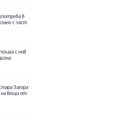
 употреба в
рзано с част
полага с нов
цизна
Стара Загора
 на вещи от