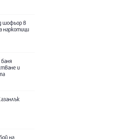
д шофьор в
за наркотици
 баня
стване и
та
Казанлък
бой на