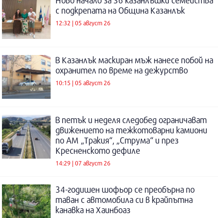
Ново начало за 36 казанлъшки семейства
с подкрепата на Община Казанлък
12:32 | 05 август 26
В Казанлък маскиран мъж нанесе побой на
охранител по време на дежурство
10:15 | 05 август 26
В петък и неделя следобед ограничават
движението на тежкотоварни камиони
по АМ „Тракия“, „Струма“ и през
Кресненското дефиле
14:29 | 07 август 26
34-годишен шофьор се преобърна по
таван с автомобила си в крайпътна
канавка на Хаинбоаз