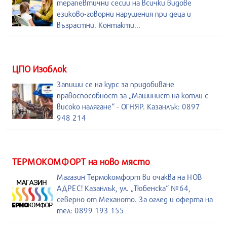
терапевтични сесии на всички видове
езиково-говорни нарушения при деца и
възрастни. Контакти...
ЦПО Изоблок
Запиши се на курс за придобиване
правоспособност за „Машинист на котли с
високо налягане“ - ОГНЯР. Казанлък: 0897
948 214
ТЕРМОКОМФОРТ на ново място
Магазин Термокомфорт ви очаква на НОВ
АДРЕС! Казанлък, ул. „Тюбенска“ №64,
северно от Механото. За оглед и оферта на
тел: 0899 193 155