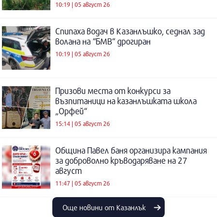
10:19 | 05 август 26
Спипаха водач в Казанлъшко, седнал зад
волана на “БМВ“ дрогиран
10:19 | 05 август 26
Призови места от конкурси за
възпитаници на казанлъшката школа
„Орфей“
15:14 | 05 август 26
Община Павел баня организира кампания
за доброволно кръводаряване на 27
август
11:47 | 05 август 26
Още новини от Казанлък