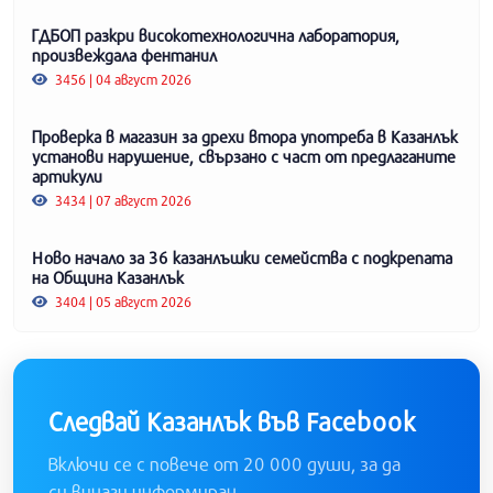
ГДБОП разкри високотехнологична лаборатория,
произвеждала фентанил
3456 | 04 август 2026
Проверка в магазин за дрехи втора употреба в Казанлък
установи нарушение, свързано с част от предлаганите
артикули
3434 | 07 август 2026
Ново начало за 36 казанлъшки семейства с подкрепата
на Община Казанлък
3404 | 05 август 2026
Следвай Казанлък във Facebook
Включи се с повече от 20 000 души, за да
си винаги информиран