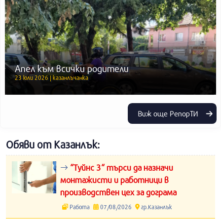
Апел към всички родители
23 юли 2026 | казанлъчанка
Виж още РепорТИ
Обяви от Казанлък:
“Туйнс 3“ търси да назначи
монтажисти и работници в
производствен цех за дограма
Работа
07/08/2026
гр.Казанлък