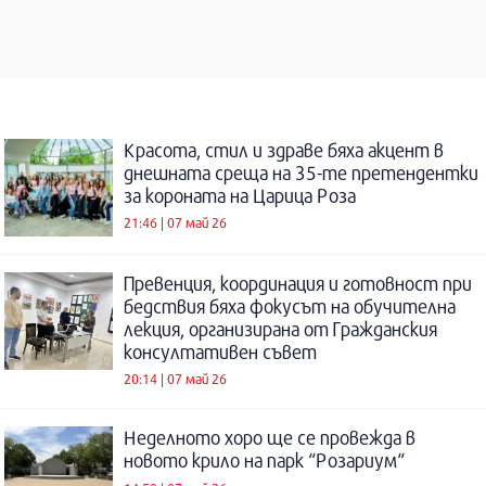
Красота, стил и здраве бяха акцент в
днешната среща на 35-те претендентки
за короната на Царица Роза
21:46 | 07 май 26
Превенция, координация и готовност при
бедствия бяха фокусът на обучителна
лекция, организирана от Гражданския
консултативен съвет
20:14 | 07 май 26
Неделното хоро ще се провежда в
новото крило на парк “Розариум“