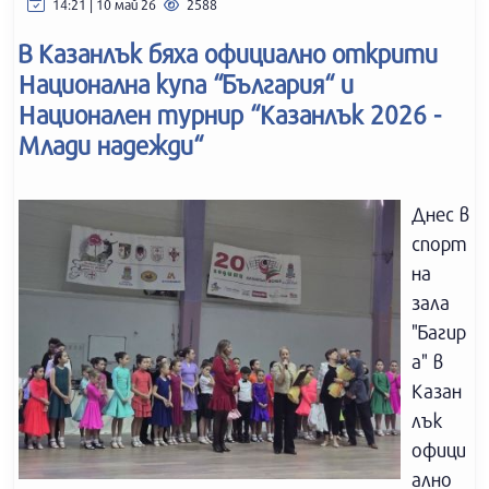
14:21 | 10 май 26
2588
В Казанлък бяха официално открити
Национална купа “България“ и
Национален турнир “Казанлък 2026 -
Млади надежди“
Днес в
спорт
на
зала
"Багир
а" в
Казан
лък
офици
ално