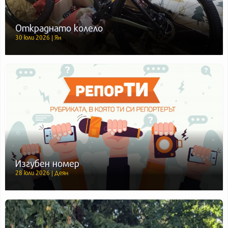
Откраднато колело
30 юли 2026 | Ян
Изгубен номер
28 юли 2026 | Деян