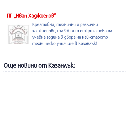
ПГ „Иван Хаджиенов”
Креативни, технични и различни
хаджиеновци за 96 път откриха новата
учебна година в двора на най-старото
техническо училище в Казанлък!
Още новини от Казанлък: