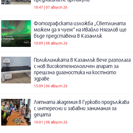
10:47 | 07 август 26
Фотографската изложба „Светлината
можем да я чуем“ на Ивайло Нягалов ще
бъде представена в Казанлък
10:09 | 08 август 26
Поликлиниката в Казанлък вече разполага
с нов високотехнологичен апарат за
прецизна диагностика на костното
здраве
15:09 | 06 август 26
Лятната академия в Гурково продължава
с интересни и забавни занимания за
децата
10:01 | 08 август 26