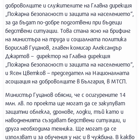
доброволците и служителите на Главна дирекция
„Пожарна безопасност и защита на населението“,
за да бъдат по-добре подготвени при бъдещи
бедствени ситуации. Това стана ясно на брифинг
на министъра на труда и социалната политика
Борислав Гуцанов, главен комисар Александър
Джартов – директор на Главна дирекция
„Пожарна безопасност и защита на населението“,
и Ясен Цветков – председател на Националната
асоциация на доброволците в България, в МТСП.
Министър Гуцанов обясни, че с осигурените 14
млн. лв. по проекта ще могат да се закупуват
защитни облекла, дронове, лодки, тъй като и
наводненията създават бедствени ситуации, и
друга необходима техника. Ще могат да се
използват и за обучения у нас и в чужбина. В какво