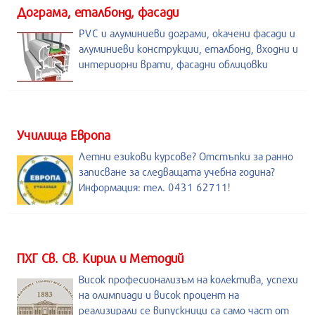
Дограма, еталбонд, фасади
PVC и алуминиеви дограми, окачени фасади и
алуминиеви конструкции, еталбонд, входни и
интериорни врати, фасадни облицовки
Училища Европа
Летни езикови курсове? Отстъпки за ранно
записване за следващата учебна година?
Информация: тел. 0431 62711!
ПХГ Св. Св. Кирил и Методий
Висок професионализъм на колектива, успехи
на олимпиади и висок процент на
реализирали се випускници са само част от