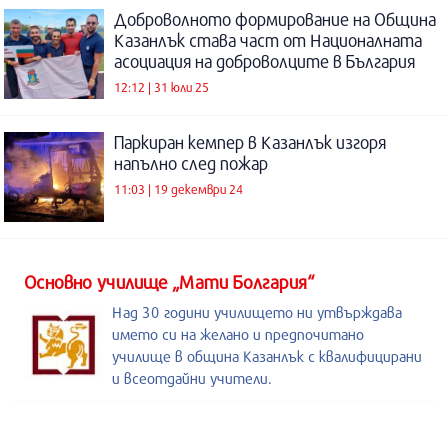
Доброволното формирование на Община
Казанлък става част от Националната
асоциация на доброволците в България
12:12 | 31 юли 25
Паркиран кемпер в Казанлък изгоря
напълно след пожар
11:03 | 19 декември 24
Основно училище „Мати Болгария“
Над 30 години училището ни утвърждава
името си на желано и предпочитано
училище в община Казанлък с квалифицирани
и всеотдайни учители.