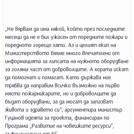
„Не вярвам да има някой, който през последните
месеци да не е бил ужасен от поредните пожари и
поредното горещо лято. Аз и целият екип на
Министерството бяхме много впечатлени от
информацията за липсата на нужното оборудване
за голяма част от доброволците. А хората искат
да помогнат и помагат. Като държава ние
трябва да направим всичко възможно на първо
място пожарникарите, но и доброволците да
бъдат оборудвани, за да могат да запазват
живота и здравето си“, аргументира министър
Гуцанов идеята за проекта, финансиран по
Програма „Развитие на човешките ресурси“,
съфинансирана от ЕС.