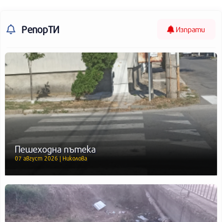
РепорТИ
Изпрати
Пешеходна пътека
07 август 2026 | Николова