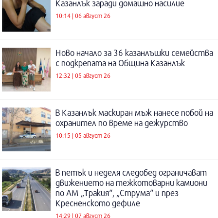
Казанлък заради домашно насилие
10:14 | 06 август 26
Ново начало за 36 казанлъшки семейства
с подкрепата на Община Казанлък
12:32 | 05 август 26
В Казанлък маскиран мъж нанесе побой на
охранител по време на дежурство
10:15 | 05 август 26
В петък и неделя следобед ограничават
движението на тежкотоварни камиони
по АМ „Тракия“, „Струма“ и през
Кресненското дефиле
14:29 | 07 август 26