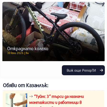
Откраднато колело
30 юли 2026 | Ян
Виж още РепорТИ
Обяви от Казанлък:
“Туйнс 3“ търси да назначи
монтажисти и работници в