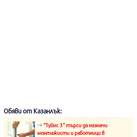
Обяви от Казанлък:
“Туйнс 3“ търси да назначи
монтажисти и работници в