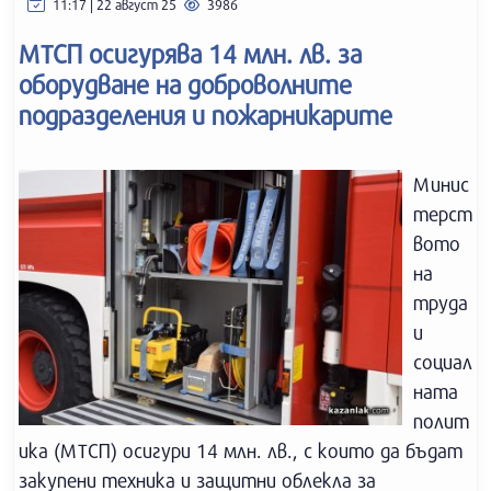
11:17 | 22 август 25
3986
МТСП осигурява 14 млн. лв. за
оборудване на доброволните
подразделения и пожарникарите
Минис
терст
вото
на
труда
и
социал
ната
полит
ика (МТСП) осигури 14 млн. лв., с които да бъдат
закупени техника и защитни облекла за