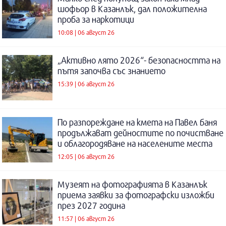
шофьор в Казанлък, дал положителна
проба за наркотици
10:08 | 06 август 26
„Активно лято 2026“- безопасността на
пътя започва със знанието
15:39 | 06 август 26
По разпореждане на кмета на Павел баня
продължават дейностите по почистване
и облагородяване на населените места
12:05 | 06 август 26
Музеят на фотографията в Казанлък
приема заявки за фотографски изложби
през 2027 година
11:57 | 06 август 26