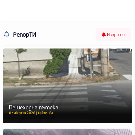
РепорТИ
Изпрати
Пешеходна пътека
07 август 2026 | Николова