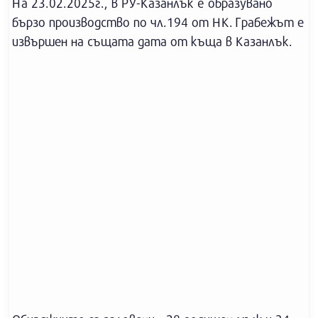
На 23.02.2025г., в РУ-Казанлък e образувано
бързо производство по чл.194 от НК. Грабежът е
извършен на същата дата от къща в Казанлък.