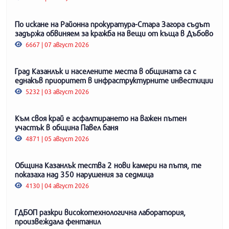
По искане на Районна прокуратура-Стара Загора съдът
задържа обвиняем за кражба на вещи от къща в Дъбово
6667 | 07 август 2026
Град Казанлък и населените места в общината са с
еднакъв приоритет в инфраструктурните инвестиции
5232 | 03 август 2026
Към своя край е асфалтирането на важен пътен
участък в община Павел баня
4871 | 05 август 2026
Община Казанлък тества 2 нови камери на пътя, те
показаха над 350 нарушения за седмица
4130 | 04 август 2026
ГДБОП разкри високотехнологична лаборатория,
произвеждала фентанил