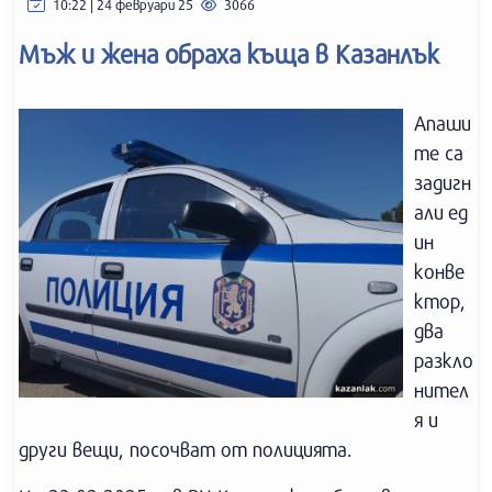
10:22 | 24 февруари 25
3066
Мъж и жена обраха къща в Казанлък
Апаши
те са
задигн
али ед
ин
конве
ктор,
два
разкло
нител
я и
други вещи, посочват от полицията.