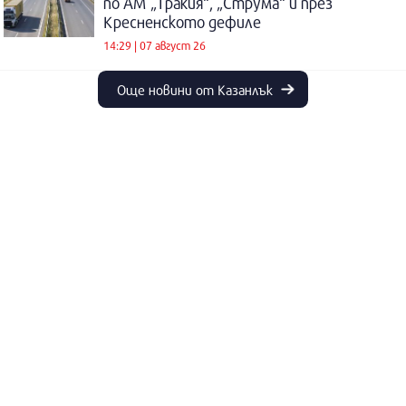
по АМ „Тракия“, „Струма“ и през
Кресненското дефиле
14:29 | 07 август 26
Още новини от Казанлък