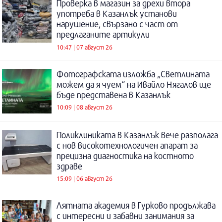
Проверка в магазин за дрехи втора
употреба в Казанлък установи
нарушение, свързано с част от
предлаганите артикули
10:47 | 07 август 26
Фотографската изложба „Светлината
можем да я чуем“ на Ивайло Нягалов ще
бъде представена в Казанлък
10:09 | 08 август 26
Поликлиниката в Казанлък вече разполага
с нов високотехнологичен апарат за
прецизна диагностика на костното
здраве
15:09 | 06 август 26
Лятната академия в Гурково продължава
с интересни и забавни занимания за