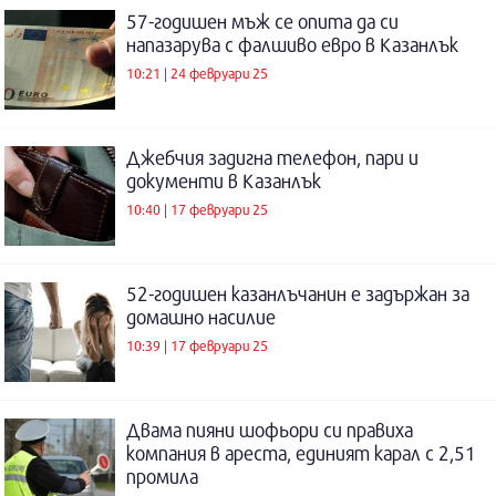
57-годишен мъж се опита да си
напазарува с фалшиво евро в Казанлък
10:21 | 24 февруари 25
Джебчия задигна телефон, пари и
документи в Казанлък
10:40 | 17 февруари 25
52-годишен казанлъчанин е задържан за
домашно насилие
10:39 | 17 февруари 25
Двама пияни шофьори си правиха
компания в ареста, единият карал с 2,51
промила