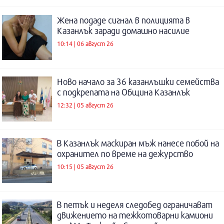
Жена подаде сигнал в полицията в
Казанлък заради домашно насилие
10:14 | 06 август 26
Ново начало за 36 казанлъшки семейства
с подкрепата на Община Казанлък
12:32 | 05 август 26
В Казанлък маскиран мъж нанесе побой на
охранител по време на дежурство
10:15 | 05 август 26
В петък и неделя следобед ограничават
движението на тежкотоварни камиони