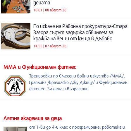
децата
10:01 | 08 август 26
По искане на Районна прокуратура-Стара
Загора съдът задържа обвиняем за
кражба на вещи от къща в Дъбово
14:55 | 07 август 26
ММА и Функционален фитнес
Тренировки по Смесени бойни изкуства /MMA/,
Граплинг /Бразилско Джу Джицу/ и Функционален
фитнес. За деца и възрастни
Лятна академия за деца
от 1-ви до 4-и клас с програмиране, роботика и