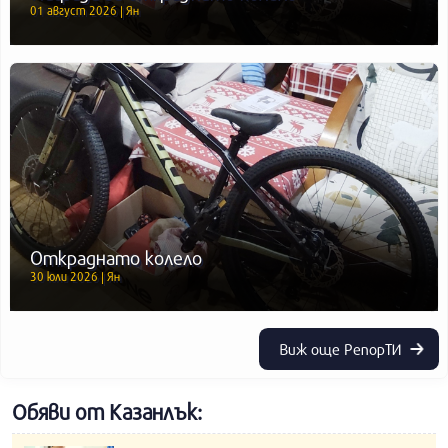
01 август 2026 | Ян
Откраднато колело
30 юли 2026 | Ян
Виж още РепорТИ
Обяви от Казанлък: