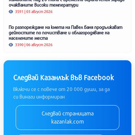
очакваните високи температури
3591 | 03 август 2026
По разпореждане на кмета на Павел баня продължават
дейностите по почистване и облагородяване на
населените места
3390 | 06 август 2026
Следвай Казанлък във Facebook
Включи се с повече от 20 000 души, за да
си винаги информиран
Следвай страницата
kazanlak.com