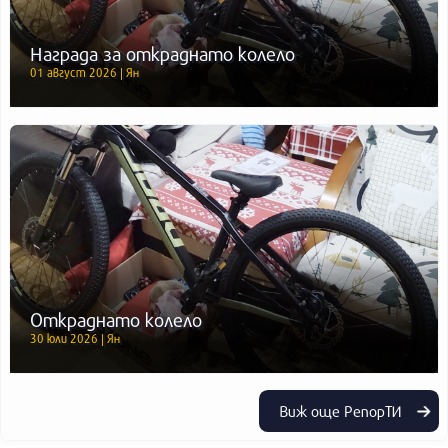
Награда за откраднато колело
01 август 2026 | Ян
Откраднато колело
30 юли 2026 | Ян
Виж още РепорТИ