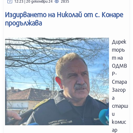
12:23 | 20 декември 24
2835
Издирването на Николай от с. Конаре
продължава
Дирек
торъ
т на
ОДМВ
Р-
Стара
Загор
а
старш
и
комис
ар