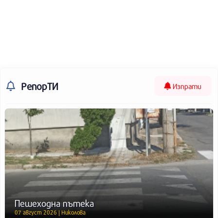
РепорТИ
Изпрати
Пешеходна пътека
07 август 2026 | Николова