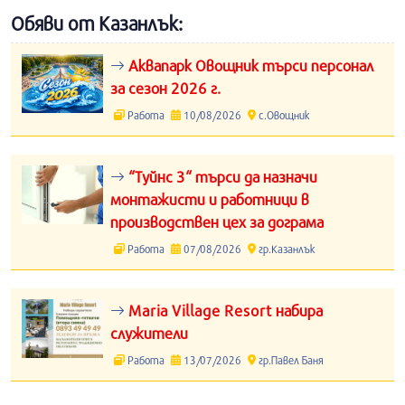
Обяви от Казанлък:
Аквапарк Овощник търси персонал
за сезон 2026 г.
Работа
10/08/2026
с.Овощник
“Туйнс 3“ търси да назначи
монтажисти и работници в
производствен цех за дограма
Работа
07/08/2026
гр.Казанлък
Maria Village Resort набира
служители
Работа
13/07/2026
гр.Павел Баня