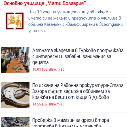
Основно училище „Мати Болгария“
Над 30 години училището ни утвърждава
името си на желано и предпочитано училище в
община Казанлък с квалифицирани и всеотдайни
учители.
Лятната академия в Гурково продължава
с интересни и забавни занимания за
децата
10:01 | 08 август 26
По искане на Районна прокуратура-Стара
Загора съдът задържа обвиняем за
кражба на вещи от къща в Дъбово
14:55 | 07 август 26
Проверка в магазин за дрехи втора
употреба в Казанлък установи