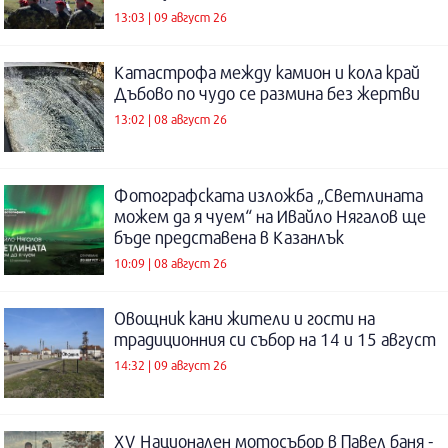
13:03 | 09 август 26
Катастрофа между камион и кола край
Дъбово по чудо се размина без жертви
13:02 | 08 август 26
Фотографската изложба „Светлината
можем да я чуем“ на Ивайло Нягалов ще
бъде представена в Казанлък
10:09 | 08 август 26
Овощник кани жители и гости на
традиционния си събор на 14 и 15 август
14:32 | 09 август 26
XV Национален мотосъбор в Павел баня -