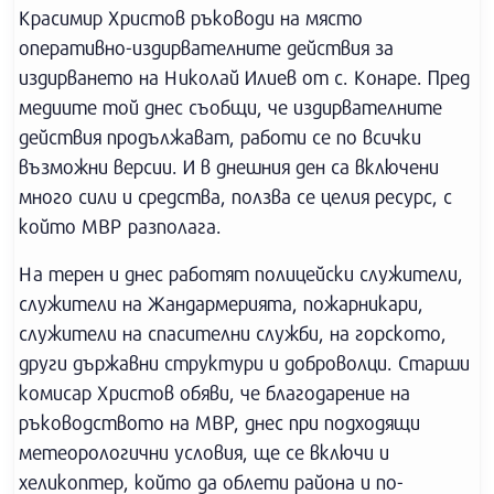
Красимир Христов ръководи на място
оперативно-издирвателните действия за
издирването на Николай Илиев от с. Конаре. Пред
медиите той днес съобщи, че издирвателните
действия продължават, работи се по всички
възможни версии. И в днешния ден са включени
много сили и средства, ползва се целия ресурс, с
който МВР разполага.
На терен и днес работят полицейски служители,
служители на Жандармерията, пожарникари,
служители на спасителни служби, на горското,
други държавни структури и доброволци. Старши
комисар Христов обяви, че благодарение на
ръководството на МВР, днес при подходящи
метеорологични условия, ще се включи и
хеликоптер, който да облети района и по-