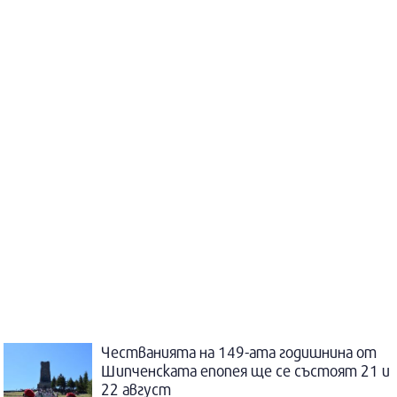
Честванията на 149-ата годишнина от
Шипченската епопея ще се състоят 21 и
22 август