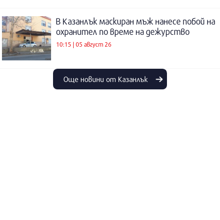
В Казанлък маскиран мъж нанесе побой на
охранител по време на дежурство
10:15 | 05 август 26
Още новини от Казанлък