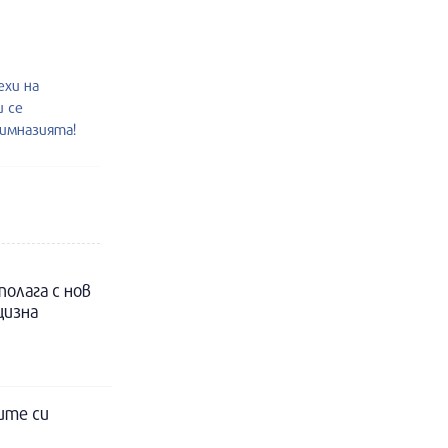
ехи на
и се
гимназията!
полага с нов
цизна
ите си