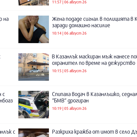
11:57 | 06 август 26
р на
Жена подаде сигнал в полицията в 
заради домашно насилие
10:14 | 06 август 26
с
В Казанлък маскиран мъж нанесе по
охранител по време на дежурство
10:15 | 05 август 26
 с
Спипаха водач в Казанлъшко, седнал
инбоаз
“БМВ“ дрогиран
10:19 | 05 август 26
нлък с
Разкриха кражба от имот в село Д