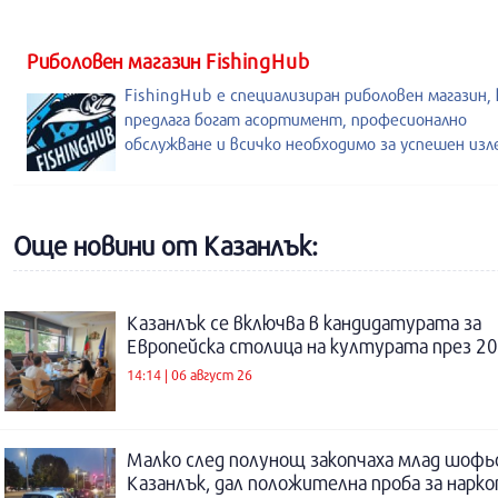
Риболовен магазин FishingHub
FishingHub е специализиран риболовен магазин,
предлага богат асортимент, професионално
обслужване и всичко необходимо за успешен из
Още новини от Казанлък:
Казанлък се включва в кандидатурата за
Европейска столица на културата през 20
14:14 | 06 август 26
Малко след полунощ закопчаха млад шофь
Казанлък, дал положителна проба за нарк