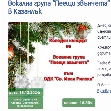
Вокална група “Пеещи звънчета“
в Казанлък
Днес, о
изнесат
светли
Концер
дарител
"Нека б
силни, 
раздава
Повече
Бузовгр