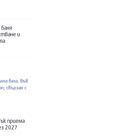
 баня
стване и
та
лна база. Във
п, свързан с
ък приема
ез 2027