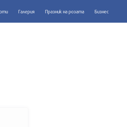
оти
Галерия
Празник на розата
Бизнес