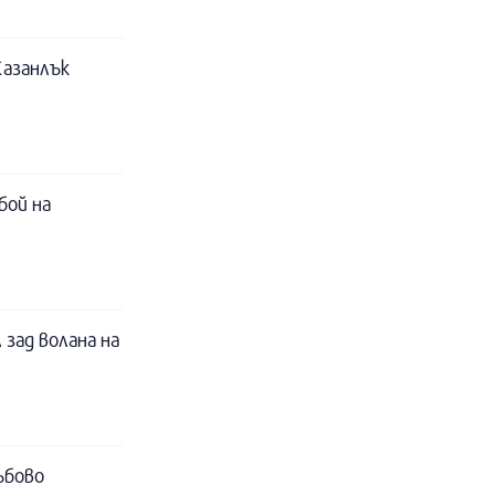
Казанлък
бой на
 зад волана на
ъбово