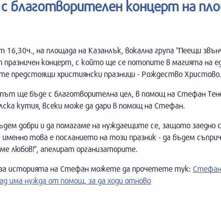
 с благотворителен концерт на пл
т 16,30ч., на площада на Казанлък, вокална група "Пеещи звъ
 празничен концерт, с който ще се потопите в магията на ед
те предстоящи християнски празници - Рождество Христово
тът ще бъде с благотворителна цел, в помощ на Стефан Тене
ска кутия, всеки може да дари в помощ на Стефан.
ъдем добри и да помагаме на нуждаещите се, защото заедно с
а именно това е посланието на този празник - да бъдем съпри
ме любов!", апелират организаторите.
 за историята на Стефан можете да прочетете тук:
Стефан
ад има нужда от помощ, за да ходи отново