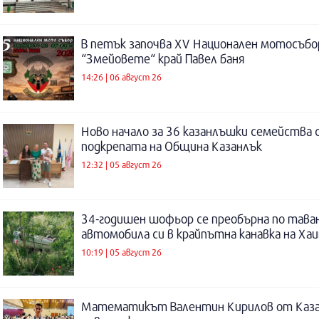
В петък започва XV Национален мотосъбо
“Змейовете“ край Павел баня
14:26 | 06 август 26
Ново начало за 36 казанлъшки семейства 
подкрепата на Община Казанлък
12:32 | 05 август 26
34-годишен шофьор се преобърна по таван
автомобила си в крайпътна канавка на Ха
10:19 | 05 август 26
Математикът Валентин Кирилов от Каза