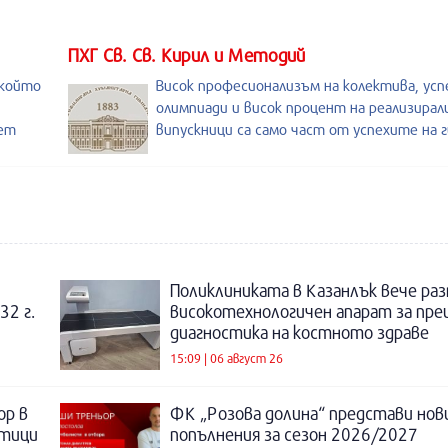
ПХГ Св. Св. Кирил и Методий
 който
Висок професионализъм на колектива, усп
олимпиади и висок процент на реализирал
лет
випускници са само част от успехите на 
Поликлиниката в Казанлък вече раз
32 г.
високотехнологичен апарат за пре
диагностика на костното здраве
15:09 | 06 август 26
ор в
ФК „Розова долина“ представи нов
отици
попълнения за сезон 2026/2027