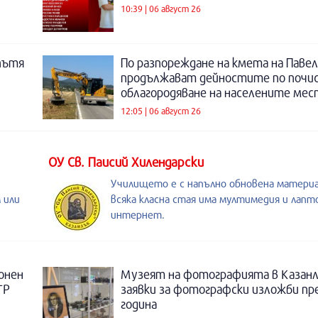
10:39 | 06 август 26
пътя
По разпореждане на кмета на Павел
продължават дейностите по почи
облагородяване на населените мес
12:05 | 06 август 26
ОУ Св. Паисий Хилендарски
Училището е с напълно обновена материа
 или
всяка класна стая има мултимедия и лапто
интернет.
онен
Музеят на фотографията в Казанл
ТР
заявки за фотографски изложби пр
година