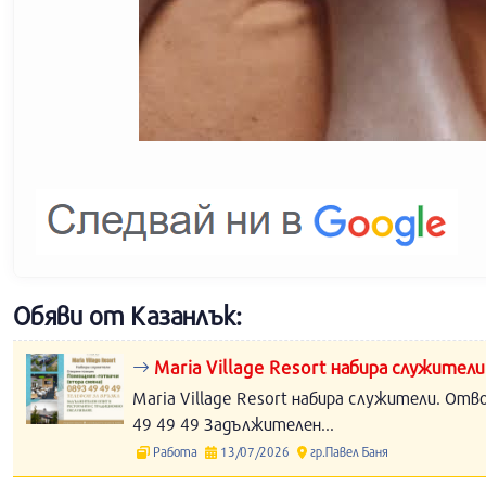
Обяви от Казанлък:
Maria Village Resort набира служители
Maria Village Resort набира служители. Отв
49 49 49 Задължителен...
Работа
13/07/2026
гр.Павел Баня