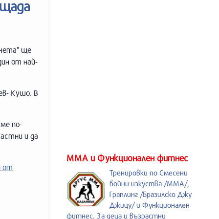
ощада
нчета" ще
ин от най-
.
в- Кушо. В
ме по-
частни и да
ММА и Функционален фитнес
 от
Тренировки по Смесени
бойни изкуства /MMA/,
Граплинг /Бразилско Джу
Джицу/ и Функционален
фитнес. За деца и възрастни