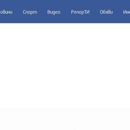
овини
Спорт
Видео
РепорТИ
Обяви
Им