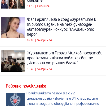
сенките”
11:19 | 13 юни 24
Фая Гератлиева е сред лауреатите в
първото издание на Международен
литературен конкурс “Вълшебното
перо“
09:08 | 26 април 24
Журналистът Георги Милков представи
пред казанлъшката публика своите
„Истории от ръчния багаж“
16:45 | 24 април 24
Районна поликлиника
Поликлиниката разполага с 22
специализирани кабинета и 31 специалисти
с опит, модерно оборудване, професионално