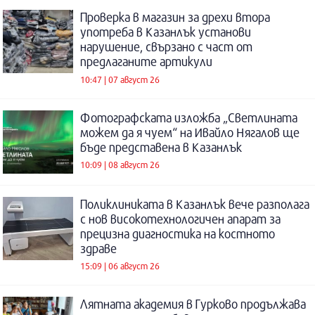
Проверка в магазин за дрехи втора
употреба в Казанлък установи
нарушение, свързано с част от
предлаганите артикули
10:47 | 07 август 26
Фотографската изложба „Светлината
можем да я чуем“ на Ивайло Нягалов ще
бъде представена в Казанлък
10:09 | 08 август 26
Поликлиниката в Казанлък вече разполага
с нов високотехнологичен апарат за
прецизна диагностика на костното
здраве
15:09 | 06 август 26
Лятната академия в Гурково продължава