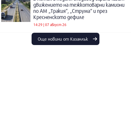
движението на тежкотоварни камиони
по АМ „Тракия“, „Струма“ и през
Кресненското дефиле
14:29 | 07 август 26
Още новини от Казанлък