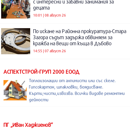
с интересни и забавни занимания за
децата
10:01 | 08 август 26
По искане на Районна прокуратура-Стара
Загора съдът задържа обвиняем за
кражба на вещи от къща в Дъбово
14:55 | 07 август 26
АСПЕКТСТРОЙ-ГРУП 2000 ЕООД
Топлоизолации от алпинисти или със скеле.
Гипсокартон, шпакловки, боядисване.
Кърти,чисти,извозва. Всички видове ремонтни
дейности
ПГ „Иван Хаджиенов”