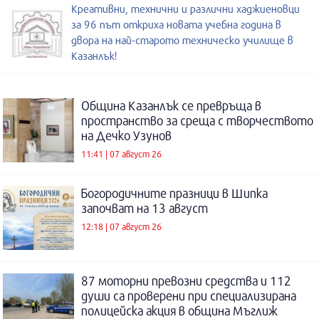
Креативни, технични и различни хаджиеновци
за 96 път откриха новата учебна година в
двора на най-старото техническо училище в
Казанлък!
Община Казанлък се превръща в
пространство за среща с творчеството
на Дечко Узунов
11:41 | 07 август 26
Богородичните празници в Шипка
започват на 13 август
12:18 | 07 август 26
87 моторни превозни средства и 112
души са проверени при специализирана
полицейска акция в община Мъглиж