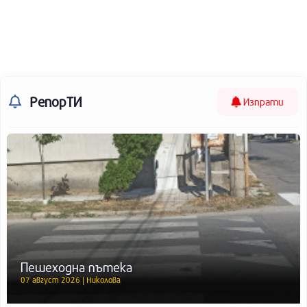
РепорТИ
Изпрати
Пешеходна пътека
07 август 2026 | Николова