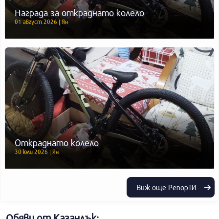
Награда за откраднато колело
01 август 2026 | Ян
Откраднато колело
30 юли 2026 | Ян
Виж още РепорТИ
Обяви от Казанлък: