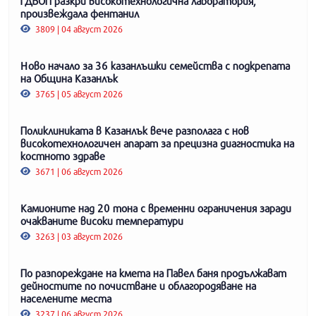
ГДБОП разкри високотехнологична лаборатория,
произвеждала фентанил
3809 | 04 август 2026
Ново начало за 36 казанлъшки семейства с подкрепата
на Община Казанлък
3765 | 05 август 2026
Поликлиниката в Казанлък вече разполага с нов
високотехнологичен апарат за прецизна диагностика на
костното здраве
3671 | 06 август 2026
Камионите над 20 тона с временни ограничения заради
очакваните високи температури
3263 | 03 август 2026
По разпореждане на кмета на Павел баня продължават
дейностите по почистване и облагородяване на
населените места
3237 | 06 август 2026