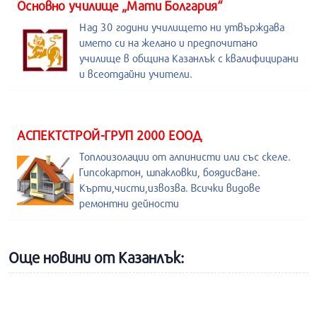
Основно училище „Мати Болгария“
Над 30 години училището ни утвърждава
името си на желано и предпочитано
училище в община Казанлък с квалифицирани
и всеотдайни учители.
АСПЕКТСТРОЙ-ГРУП 2000 ЕООД
Топлоизолации от алпинисти или със скеле.
Гипсокартон, шпакловки, боядисване.
Кърти,чисти,извозва. Всички видове
ремонтни дейности
Още новини от Казанлък: