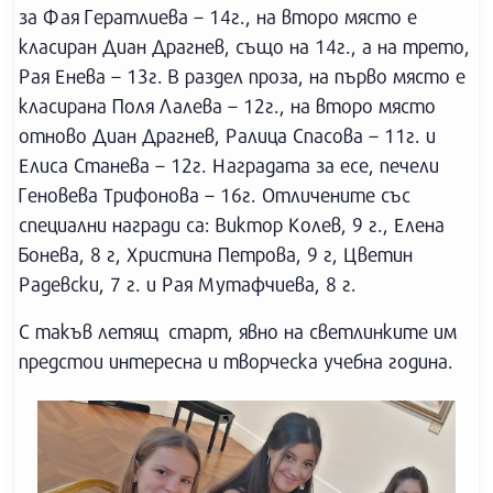
за Фая Гератлиева – 14г., на второ място е
класиран Диан Драгнев, също на 14г., а на трето,
Рая Енева – 13г. В раздел проза, на първо място е
класирана Поля Лалева – 12г., на второ място
отново Диан Драгнев, Ралица Спасова – 11г. и
Елиса Станева – 12г. Наградата за есе, печели
Геновева Трифонова – 16г. Отличените със
специални награди са: Виктор Колев, 9 г., Елена
Бонева, 8 г, Христина Петрова, 9 г, Цветин
Радевски, 7 г. и Рая Мутафчиева, 8 г.
С такъв летящ старт, явно на светлинките им
предстои интересна и творческа учебна година.