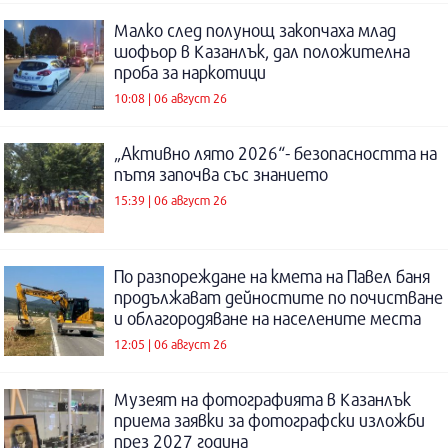
Малко след полунощ закопчаха млад
шофьор в Казанлък, дал положителна
проба за наркотици
10:08 | 06 август 26
„Активно лято 2026“- безопасността на
пътя започва със знанието
15:39 | 06 август 26
По разпореждане на кмета на Павел баня
продължават дейностите по почистване
и облагородяване на населените места
12:05 | 06 август 26
Музеят на фотографията в Казанлък
приема заявки за фотографски изложби
през 2027 година