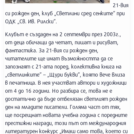
21-вия
си рожден ден, клуб „Светлини сред сенките” при
ОДК „Св. Ив. Рилски”.
Клубът е създаден на 2 септември през 2003г.,
от деца обичащи да четат, пишат и рисуват,
фантастика. За 21-вия си рожден ден,
читателите ще имат възможността да се
запознаят с 21-ата поред, колективна книга на
„светлинките” – „Щури букви”, която вече влиза
в печатница. В нея участват автори и художници
от 4 до 16 години. Но разбира се, това не е
достатъчно да бъде отбелязан светлият рожден
ден на младите писатели. Голяма част от тях,
ще посрещнат новата учебна година с поредните
престижни награди, този път от международния
литературен конкурс „Имаш само това, което си