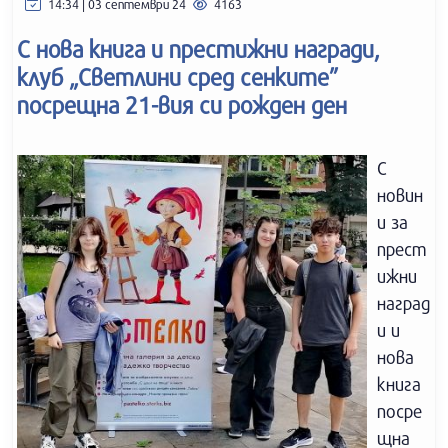
14:34 | 03 септември 24
4163
С нова книга и престижни награди,
клуб „Светлини сред сенките”
посрещна 21-вия си рожден ден
С
новин
и за
прест
ижни
наград
и и
нова
книга
посре
щна