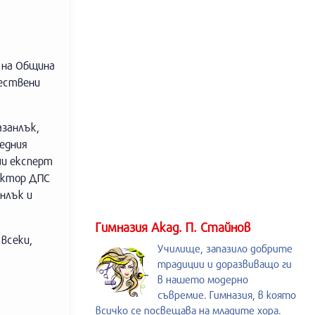
 на Община
ествени
азанлък,
седния
ши експерт
ектор ДПС
нлък и
Гимназия Акад. П. Стайнов
всеки,
Училище, запазило добрите
традиции и доразвиващо ги
в нашето модерно
съвремие. Гимназия, в която
всичко се посвещава на младите хора.