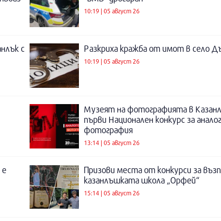
10:19 | 05 август 26
нлък с
Разкриха кражба от имот в село Д
10:19 | 05 август 26
Музеят на фотографията в Казанл
първи Национален конкурс за анало
фотография
13:14 | 05 август 26
 е
Призови места от конкурси за въз
казанлъшката школа „Орфей“
15:14 | 05 август 26