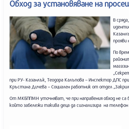
Обход за установяване на просе
В сряда
иденти
Казанл
прояви 
По врем
районит
магазин
„Секре
при РУ- Казанлък, Теодора Калъпова – Инспектор ДПС пр
Кръстина Дичева – Социален работник от отдел „Закрила
От МКБППМН уточняват, че при направения обход не са б
който забележи такива деца да сигнализира на телефон