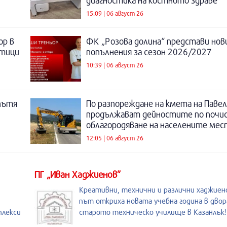
диагностика на костното здраве
15:09 | 06 август 26
ор в
ФК „Розова долина“ представи нов
отици
попълнения за сезон 2026/2027
10:39 | 06 август 26
пътя
По разпореждане на кмета на Павел
продължават дейностите по почи
облагородяване на населените мес
12:05 | 06 август 26
ПГ „Иван Хаджиенов”
Креативни, технични и различни хаджиен
път откриха новата учебна година в двора
плекси
старото техническо училище в Казанлък!