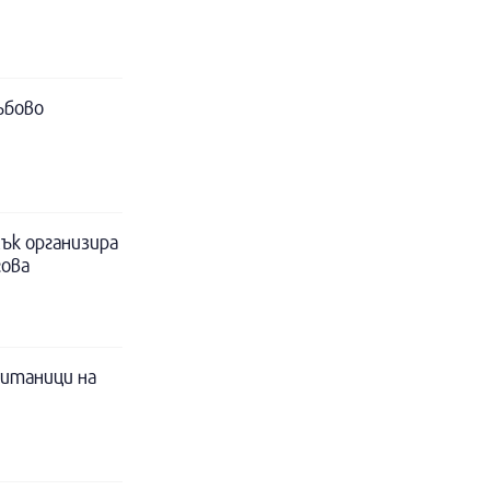
ъбово
ък организира
гова
питаници на