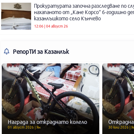
Прокуратурата започна разследване по сл
нахапаното от „Кане Корсо“ 6-годишно де
казанлъшкото село Кънчево
12:06 | 04 август 26
РепорТИ
за Казанлък
Награда за откраднато колело
Открадна
01 август 2026 | Ян
30 юли 2026 | Я