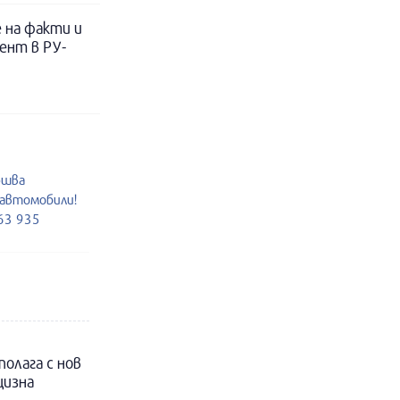
е на факти и
ент в РУ-
ршва
 автомобили!
963 935
полага с нов
цизна