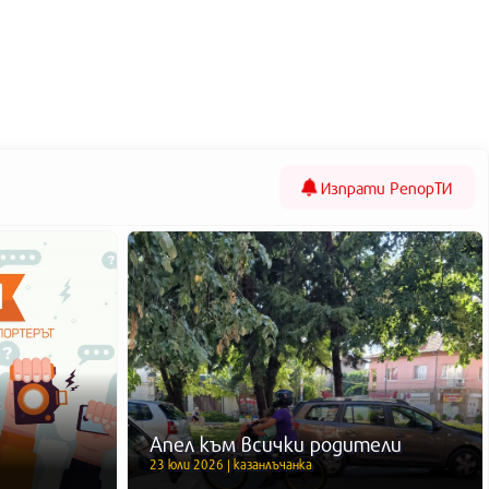
Изпрати
РепорТИ
Апел към всички родители
23 юли 2026 | казанлъчанка