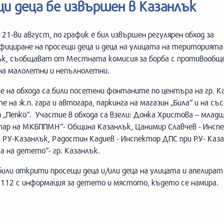
щи деца бе извършен в Казанлък
, 21-ви август, по график е бил извършен регулярен обход за
фициране на просещи деца и деца на улицата на територията
ък, съобщават от Местната комисия за борба с противообщ
на малолетни и непълнолетни.
е на обхода са били посетени фонтаните по центъра на гр. К
е на ж.п. гара и автогара, паркинга на магазин „Била“ и на съ
 „Пепко“. Участие в обхода са взели: Донка Христова – млад
тар на МКБППМН“- Община Казанлък, Цанимир Славчев - Инсп
и РУ-Казанлък, Радостин Кадиев - Инспектор ДПС при РУ- Каза
 на детето“- гр. Казанлък.
или открити просещи деца и/или деца на улицата и апелират 
 112 с информация за детето и мястото, където се намира.