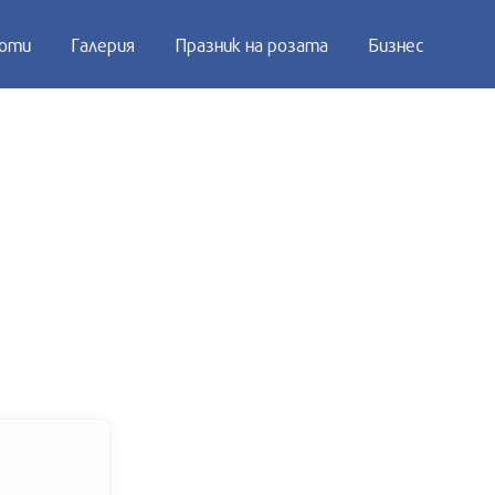
оти
Галерия
Празник на розата
Бизнес