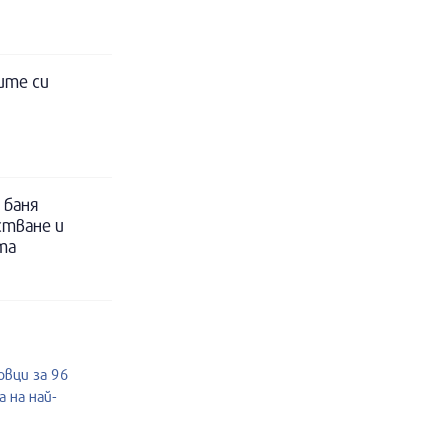
ите си
 баня
стване и
та
овци за 96
 на най-