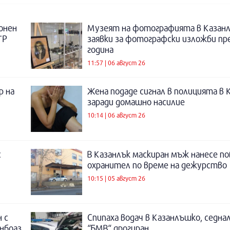
онен
Музеят на фотографията в Казанл
ТР
заявки за фотографски изложби пр
година
11:57 | 06 август 26
р на
Жена подаде сигнал в полицията в 
заради домашно насилие
10:14 | 06 август 26
с
В Казанлък маскиран мъж нанесе по
охранител по време на дежурство
10:15 | 05 август 26
 с
Спипаха водач в Казанлъшко, седнал
инбоаз
“БМВ“ дрогиран