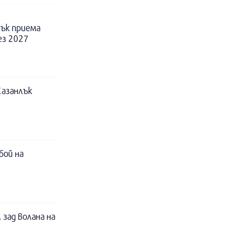
ък приема
ез 2027
Казанлък
бой на
 зад волана на