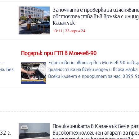
Започната е проверка за изясняван
обстоятелства във връзка с инцид
Казанлък
13:11 | 23 април 24
Подарък при ГТП в Мончев-90
 –
Единствено автосервиз Мончев-90 извъ
а. Без
диагностика на всеки модел и всяка марка
Всеки клиент е приоритет за нас! 0899 
Поликлиниката в Казанлък вече раз
32 г.
високотехнологичен апарат за пре