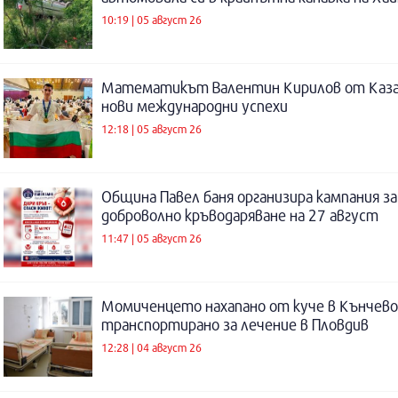
10:19 | 05 август 26
Математикът Валентин Кирилов от Каза
нови международни успехи
12:18 | 05 август 26
Община Павел баня организира кампания за
доброволно кръводаряване на 27 август
11:47 | 05 август 26
Момиченцето нахапано от куче в Кънчево
транспортирано за лечение в Пловдив
12:28 | 04 август 26