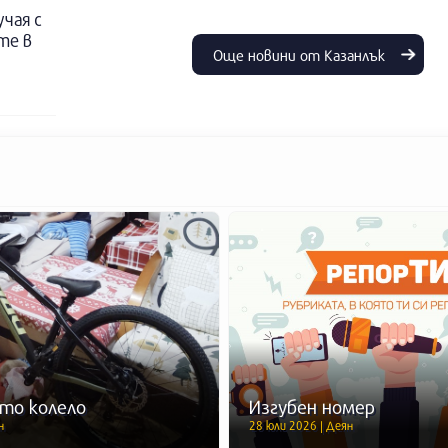
учая с
те в
Още новини от Казанлък
то колело
Изгубен номер
н
28 юли 2026 | Деян