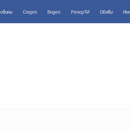
овини
Спорт
Видео
РепорТИ
Обяви
Им