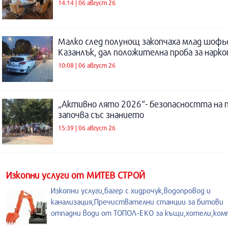
14:14 | 06 август 26
Малко след полунощ закопчаха млад шофь
Казанлък, дал положителна проба за нарк
10:08 | 06 август 26
„Активно лято 2026“- безопасността на 
започва със знанието
15:39 | 06 август 26
Изкопни услуги от МИТЕВ СТРОЙ
Изкопни услуги,багер с хидрочук,водопровод и
канализация,Пречиствателни станции за битови
отпадни води от ТОПОЛ-ЕКО за къщи,хотели,ком