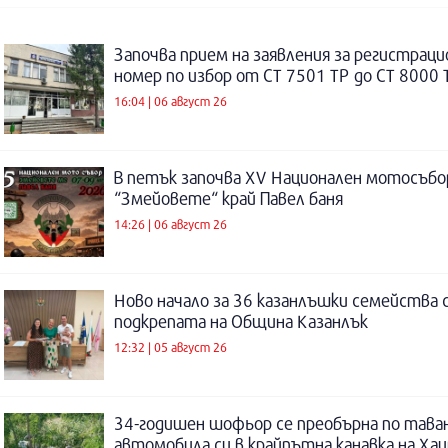
Започва прием на заявления за регистраци
номер по избор от СТ 7501 ТР до СТ 8000 
16:04 | 06 август 26
В петък започва XV Национален мотосъбо
“Змейовете“ край Павел баня
14:26 | 06 август 26
Ново начало за 36 казанлъшки семейства 
подкрепата на Община Казанлък
12:32 | 05 август 26
34-годишен шофьор се преобърна по таван
автомобила си в крайпътна канавка на Ха