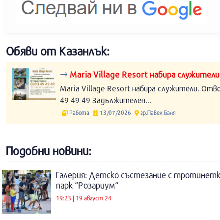
Обяви от Казанлък:
Maria Village Resort набира служители
Maria Village Resort набира служители. Отв
49 49 49 Задължителен...
Работа
13/07/2026
гр.Павел Баня
Подобни новини:
Галерия: Детско състезание с тротинетк
парк “Розариум“
19:23 | 19 август 24