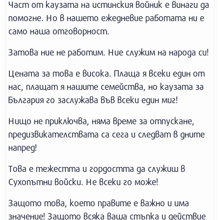
Част от каузата на истинския войник е винаги да
помогне. Но в нашето ежедневие работата ни е
само наша отговорност.
Затова ние не работим. Ние служим на народа си!
Цената за това е висока. Плаща я всеки един от
нас, плащат я нашите семейства, но каузата за
България го заслужава във всеки един миг!
Нищо не приключва, няма време за отпускане,
предизвикателствата са сега и следват в дните
напред!
Това е тежестта и гордостта да служиш в
Сухопътни войски. Не всеки го може!
Защото това, което правите е важно и има
значение! Защото всяка ваша стъпка и действие