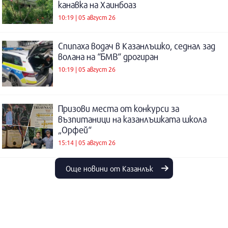
канавка на Хаинбоаз
10:19 | 05 август 26
Спипаха водач в Казанлъшко, седнал зад
волана на “БМВ“ дрогиран
10:19 | 05 август 26
Призови места от конкурси за
възпитаници на казанлъшката школа
„Орфей“
15:14 | 05 август 26
Още новини от Казанлък