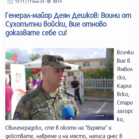
15:11 | 17 юли 24
8814
Генерал-майор Деян Дешков: Воини от
Сухопътни войски, Вие отново
доказвате себе си!
Всички
Вие в
Ямбол
ско,
Карло
вско,
Старо
загорс
ко,
Свиленградско, сте в окото на "бурята" и
действате, навреме и на място, написа днес в