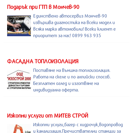
Подарък при ГТП в Мончев-90
Единствено автосервиз Мончев-90
извършва диагностика на всеки модел и
всяка марка автомобили! Всеки клиент е
приоритет за нас! 0899 963 935
ФАСАДНА ТОПЛОИЗОЛАЦИЯ
Поставяне на външна топлоизолация.
Работа на скеле и по алпийски способ.
Безплатен оглед и изготвяне на
индивидуална оферта.
Изкопни услуги от МИТЕВ СТРОЙ
Изкопни услуги,багер с хидрочук,водопровод
и канализация,Пречиствателни станции за