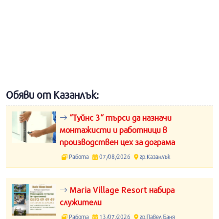
Обяви от Казанлък:
“Туйнс 3“ търси да назначи
монтажисти и работници в
производствен цех за дограма
Работа
07/08/2026
гр.Казанлък
Maria Village Resort набира
служители
Работа
13/07/2026
гр.Павел Баня