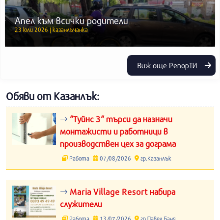
Апел към всички родители
23 юли 2026 | казанлъчанка
Виж още РепорТИ
Обяви от Казанлък:
“Туйнс 3“ търси да назначи
монтажисти и работници в
производствен цех за дограма
Работа
07/08/2026
гр.Казанлък
Maria Village Resort набира
служители
Работа
13/07/2026
гр.Павел Баня