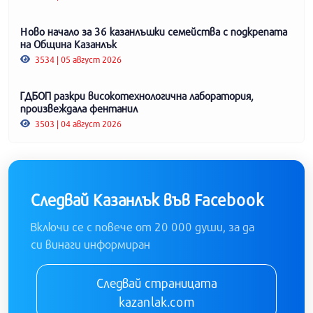
Ново начало за 36 казанлъшки семейства с подкрепата
на Община Казанлък
3534 | 05 август 2026
ГДБОП разкри високотехнологична лаборатория,
произвеждала фентанил
3503 | 04 август 2026
Следвай Казанлък във Facebook
Включи се с повече от 20 000 души, за да
си винаги информиран
Следвай страницата
kazanlak.com