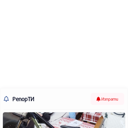
РепорТИ
Изпрати