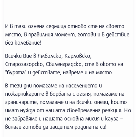
И в тази огнена седмица отново сте на своето
място, в правилния момент, готови и в действие
без колебание!
Всички Вие в Ямболско, Карловско,
Старозагорско, Свиленградско, сте в окото на
"бурята" и действате, навреме и на място.
В тези дни помагаме на населението и
пожарникарите в борбата с огъня, помагаме на
граничарите, помагаме и на всички онези, които
имат нужда от нашата своевременна реакция. Но
не забравяме и нашата основна мисия и кауза –
винаги готови да защитим родината си!