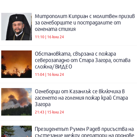
Митрополит Киприан с молитвен призив
за огнеборците и пострадалите от
огнената стихия
11:10 | 16 юли 24
Обстановката, свързана с пожара
северозападно от Стара Загора, остава
сложна/ ВИДЕО
11:04 | 16 юли 24
Огнеборци от Казанлък се включиха в
гасенето на големия пожар край Стара
Загора
21:43 | 15 юли 24
Президентът Румен Радев присъства на
състезание между оператори на дронове