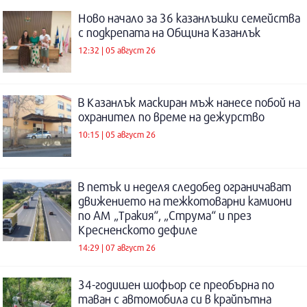
Ново начало за 36 казанлъшки семейства
с подкрепата на Община Казанлък
12:32 | 05 август 26
В Казанлък маскиран мъж нанесе побой на
охранител по време на дежурство
10:15 | 05 август 26
В петък и неделя следобед ограничават
движението на тежкотоварни камиони
по АМ „Тракия“, „Струма“ и през
Кресненското дефиле
14:29 | 07 август 26
34-годишен шофьор се преобърна по
таван с автомобила си в крайпътна