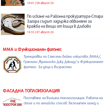
10:01 | 08 август 26
По искане на Районна прокуратура-Стара
Загора съдът задържа обвиняем за
кражба на вещи от къща в Дъбово
14:55 | 07 август 26
ММА и Функционален фитнес
Тренировки по Смесени бойни изкуства /MMA/,
Граплинг /Бразилско Джу Джицу/ и Функционален
фитнес. За деца и възрастни
ФАСАДНА ТОПЛОИЗОЛАЦИЯ
Поставяне на външна топлоизолация. Работа на
скеле и по алпийски способ. Безплатен оглед и