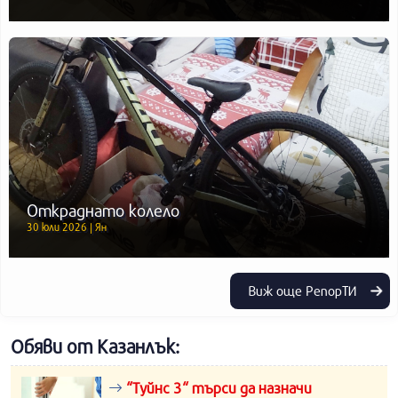
Откраднато колело
30 юли 2026 | Ян
Виж още РепорТИ
Обяви от Казанлък:
“Туйнс 3“ търси да назначи