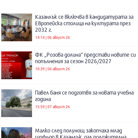
Казанлък се включва в кандидатурата за
Европейска столица на културата през
2032 г.
14:14 | 06 август 26
ФК „Розова долина“ представи новите си
попълнения за сезон 2026/2027
10:39 | 06 август 26
Павел баня се подготвя за новата учебна
година
15:59 | 07 август 26
Малко след полунощ закопчаха млад
шофьор в Казанлък, дал положителна