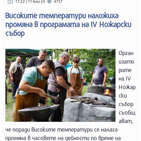
17:22 | 11 юли 24
4737
Високите температури наложиха
промяна в програмата на IV Ножарски
събор
Орган
изато
рите
на IV
Ножар
ски
събор
съобщ
ават,
че поради високите температури се налага
промяна в часовете на дейности по време на