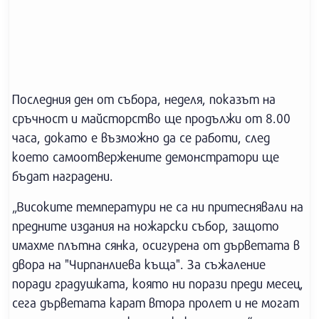
Последния ден от събора, неделя, показът на
сръчност и майсторство ще продължи от 8.00
часа, докато е възможно да се работи, след
което самоотвержените демонстратори ще
бъдат наградени.
„Високите температури не са ни притеснявали на
предните издания на ножарски събор, защото
имахме плътна сянка, осигурена от дърветата в
двора на "Чирпанлиева къща". За съжаление
поради градушката, която ни порази преди месец,
сега дърветата карат втора пролет и не могат