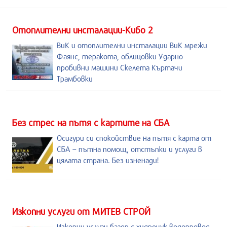
Отоплителни инсталации-Кибо 2
ВиК и отоплителни инсталации ВиК мрежи
Фаянс, теракота, облицовки Ударно
пробивни машини Скелета Къртачи
Трамбовки
Без стрес на пътя с картите на СБА
Осигури си спокойствие на пътя с карта от
СБА – пътна помощ, отстъпки и услуги в
цялата страна. Без изненади!
Изкопни услуги от МИТЕВ СТРОЙ
Изкопни услуги,багер с хидрочук,водопровод