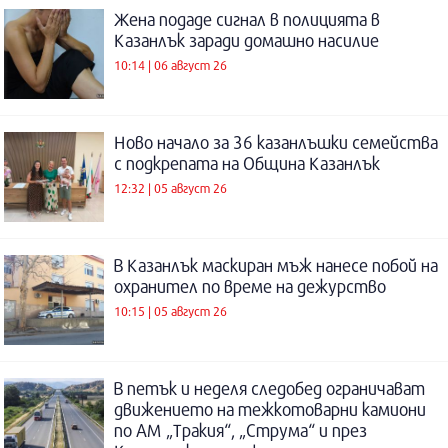
Жена подаде сигнал в полицията в
Казанлък заради домашно насилие
10:14 | 06 август 26
Ново начало за 36 казанлъшки семейства
с подкрепата на Община Казанлък
12:32 | 05 август 26
В Казанлък маскиран мъж нанесе побой на
охранител по време на дежурство
10:15 | 05 август 26
В петък и неделя следобед ограничават
движението на тежкотоварни камиони
по АМ „Тракия“, „Струма“ и през