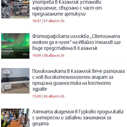
употреба в Казанлък установи
нарушение, свързано с част от
предлаганите артикули
10:47 | 07 август 26
Фотографската изложба „Светлината
можем да я чуем“ на Ивайло Нягалов ще
бъде представена в Казанлък
10:09 | 08 август 26
Поликлиниката в Казанлък вече разполага
с нов високотехнологичен апарат за
прецизна диагностика на костното
здраве
15:09 | 06 август 26
Лятната академия в Гурково продължава
с интересни и забавни занимания за
децата