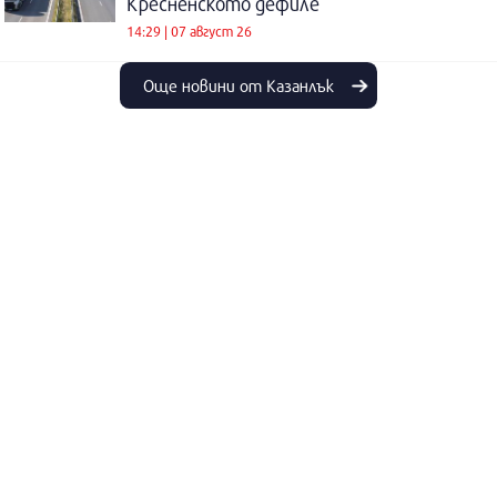
Кресненското дефиле
14:29 | 07 август 26
Още новини от Казанлък