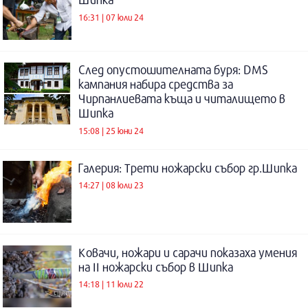
16:31 | 07 юли 24
След опустошителната буря: DMS
кампания набира средства за
Чирпанлиевата къща и читалището в
Шипка
15:08 | 25 юни 24
Галерия: Трети ножарски събор гр.Шипка
14:27 | 08 юли 23
Ковачи, ножари и сарачи показаха умения
на II ножарски събор в Шипка
14:18 | 11 юли 22