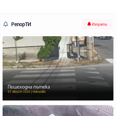
РепорТИ
Изпрати
Пешеходна пътека
07 август 2026 | Николова