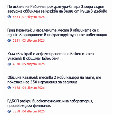
По искане на Районна прокуратура-Стара Загора съдът
задържа обвиняем за кражба на вещи от къща в Дъбово
6633 | 07 август 2026
Град Казанлък и населените места в общината са с
еднакъв приоритет в инфраструктурните инвестиции
5231 | 03 август 2026
Към своя край е асфалтирането на важен пътен
участък в община Павел баня
4870 | 05 август 2026
Община Казанлък тества 2 нови камери на пътя, те
показаха над 350 нарушения за седмица
4128 | 04 август 2026
ГДБОП разкри високотехнологична лаборатория,
произвеждала фентанил
3858 | 04 август 2026