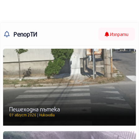
РепорТИ
Изпрати
Пешеходна пътека
07 август 2026 | Николова