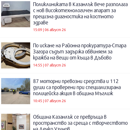
Поликлиниката в Казанлък вече разполага
с нов високотехнологичен апарат за
прецизна диагностика на костното
здраве
15:09 | 06 август 26
По искане на Районна прокуратура-Стара
Загора съдът задържа обвиняем за
кражба на вещи от къща в Дъбово
14:55 | 07 август 26
87 моторни превозни средства и 112
души са проверени при специализирана
полицейска акция в община Мъглиж
10:45 | 07 август 26
Община Казанлък се превръща в
пространство за среща с творчеството
на Дечко Узунов