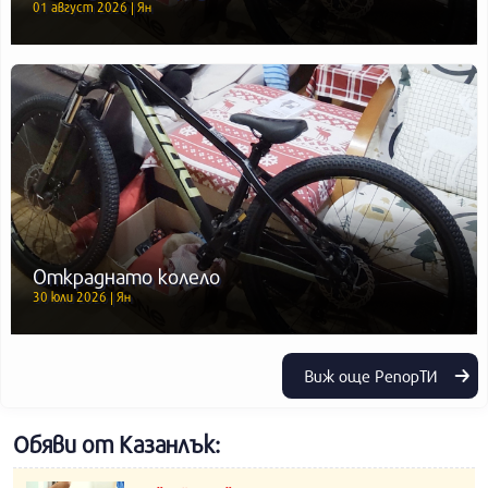
01 август 2026 | Ян
Откраднато колело
30 юли 2026 | Ян
Виж още РепорТИ
Обяви от Казанлък: