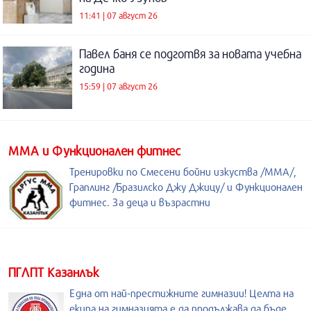
11:41 | 07 август 26
Павел баня се подготвя за новата учебна
година
15:59 | 07 август 26
ММА и Функционален фитнес
Тренировки по Смесени бойни изкуства /MMA/,
Граплинг /Бразилско Джу Джицу/ и Функционален
фитнес. За деца и възрастни
ПГЛПТ Казанлък
Една от най-престижните гимназии! Целта на
екипа на гимназията е да продължава да бъде