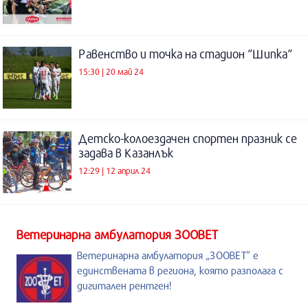
Равенство и точка на стадион “Шипка“
15:30 | 20 май 24
Детско-колоездачен спортен празник се
задава в Казанлък
12:29 | 12 април 24
Ветеринарна амбулатория ЗООВЕТ
Ветеринарна амбулатория „ЗООВЕТ” е
единствената в региона, която разполага с
дигитален рентген!