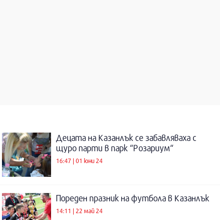
Децата на Казанлък се забавляваха с
щуро парти в парк “Розариум“
16:47 | 01 юни 24
Пореден празник на футбола в Казанлък
14:11 | 22 май 24