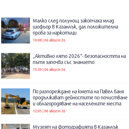
Малко след полунощ закопчаха млад
шофьор в Казанлък, дал положителна
проба за наркотици
10:08 | 06 август 26
„Активно лято 2026“- безопасността на
пътя започва със знанието
15:39 | 06 август 26
По разпореждане на кмета на Павел баня
продължават дейностите по почистване
и облагородяване на населените места
12:05 | 06 август 26
Музеят на фотографията в Казанлък