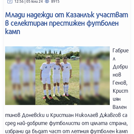
12:56 | 05 юли 24
8915
Млади надежди от Казанлък участват
в селектиран престижен футболен
камп
Габрие
л
Добри
нов
Генов,
Крист
иян
Вален
тинов Доневски и Кристиан Николаев Джавгов са
сред най-добрите футболисти от цялата страна,
избрани да бъдат част от летния футболен камп