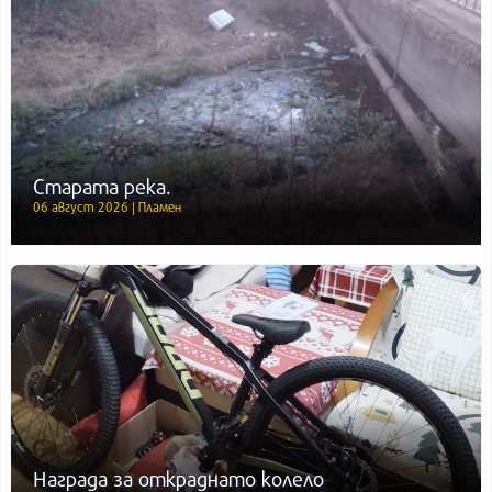
Старата река.
06 август 2026 | Пламен
Награда за откраднато колело