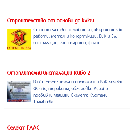
Строителство от основи до ключ
Строителство, ремонти и довършителни
работи, метални консртукции. ВиК и Ел.
инсталации, гипсокартон, фаянс..
Отоплителни инсталации-Кибо 2
ВиК и отоплителни инсталации ВиК мрежи
Фаянс, теракота, облицовки Ударно
пробивни машини Скелета Къртачи
Трамбовки
Селект ГЛАС