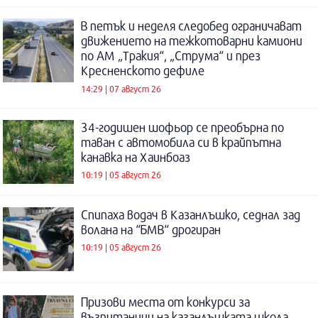
В петък и неделя следобед ограничават
движението на тежкотоварни камиони
по АМ „Тракия“, „Струма“ и през
Кресненското дефиле
14:29 | 07 август 26
34-годишен шофьор се преобърна по
таван с автомобила си в крайпътна
канавка на Хаинбоаз
10:19 | 05 август 26
Спипаха водач в Казанлъшко, седнал зад
волана на “БМВ“ дрогиран
10:19 | 05 август 26
Призови места от конкурси за
възпитаници на казанлъшката школа