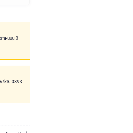
отници в
ъзка: 0893