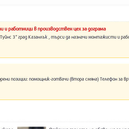
и и работници в производствен цех за дограма
Туйнс 3“ град Казанлък , търси да назначи монтажисти и раб
орени позиции: помощник-готвачи (втора смяна) Телефон за вр