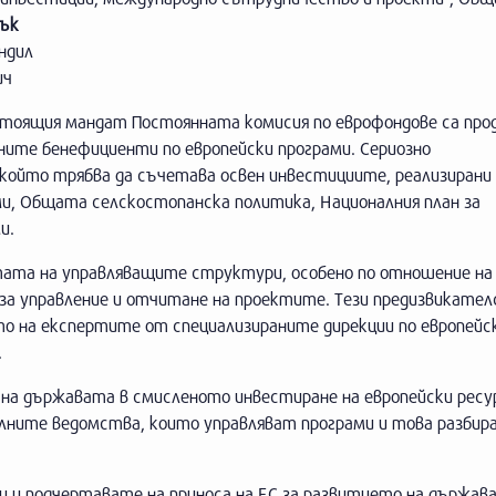
лък
ндил
ич
стоящия мандат Постоянната комисия по еврофондове са пр
ите бенефициенти по европейски програми. Сериозно
ойто трябва да съчетава освен инвестициите, реализирани 
и, Общата селскостопанска политика, Националния план за
и.
тата на управляващите структури, особено по отношение на 
 за управление и отчитане на проектите. Тези предизвикате
о на експертите от специализираните дирекции по европейс
.
 на държавата в смисленото инвестиране на европейски ресу
лните ведомства, които управляват програми и това разбир
ти и подчертавате на приноса на ЕС за развитието на държа