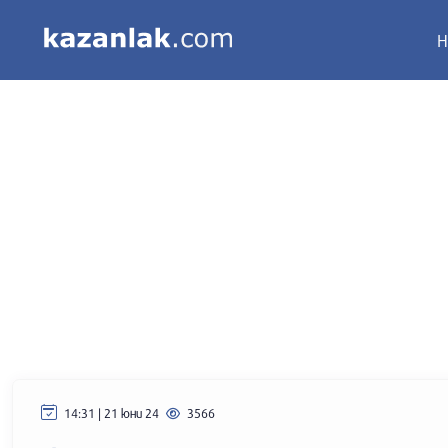
Н
14:31 | 21 юни 24
3566