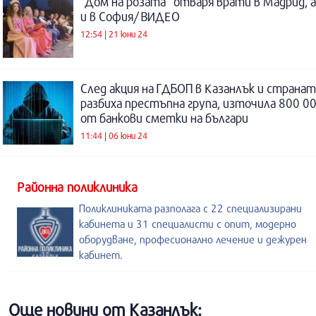
“Дом на розата” отваря врати в Мадрид, а
и в София/ ВИДЕО
12:54 | 21 юни 24
След акция на ГДБОП в Казанлък и странат
разбиха престъпна група, източила 800 00
от банкови сметки на българи
11:44 | 06 юни 24
Районна поликлиника
Поликлиниката разполага с 22 специализирани
кабинета и 31 специалисти с опит, модерно
оборудване, професионално лечение и дежурен
кабинет.
Още новини от Казанлък: