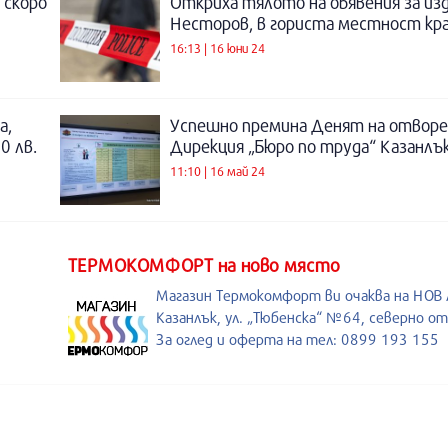
 скоро
Откриха тялото на обявения за из
Несторов, в гориста местност кра
16:13 | 16 юни 24
а,
Успешно премина Денят на отворе
0 лв.
Дирекция „Бюро по труда“ Казанлъ
11:10 | 16 май 24
ТЕРМОКОМФОРТ на ново място
Магазин Термокомфорт ви очаква на НОВ
Казанлък, ул. „Тюбенска“ №64, северно о
За оглед и оферта на тел: 0899 193 155