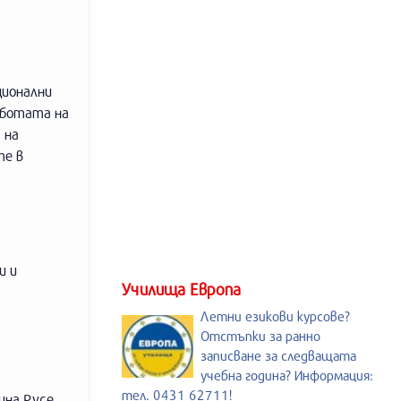
ционални
аботата на
 на
те в
и и
Училища Европа
Летни езикови курсове?
Отстъпки за ранно
записване за следващата
учебна година? Информация:
тел. 0431 62711!
ина Русе