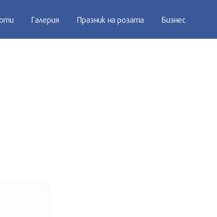
оти
Галерия
Празник на розата
Бизнес