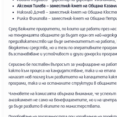
Аксения Тилева – заместник-кмет на Община Казан
Николай Дочев – заместник-кмет на Община Кюсте
Рилка Филипова – заместник-кмет на Община Петр
Сред важните приоритети, по които ще работи през на
на тенденцията общините да бъдат един от най-надеждн
предизвикателство ще бъде интензитетът на работа, к
бюджетни средства, но и тези по оперативните програм
възстановяване и устойчивост и други донорски програм
Сериозно бе поставен въпросът за унифициране на рабо
както към процеса на кандидатстване, така и на етапа
налагат нов поглед към развитието на капацитета какт
програми, така и на останалите структури в общините
Членовете на комисията обърнаха внимание, че успехът
ангажимент не само на бенефициентите, но и на центра
да бъде развито в екипите по министерствата.
Подобряване на прозрачността при управление на проек