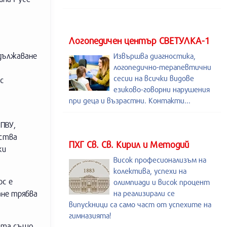
Логопедичен център СВЕТУЛКА-1
одължаване
Извършва диагностика,
логопедично-терапевтични
сесии на всички видове
с
езиково-говорни нарушения
при деца и възрастни. Контакти...
ПВУ,
лства
ПХГ Св. Св. Кирил и Методий
ки
Висок професионализъм на
колектива, успехи на
рс е
олимпиади и висок процент
ане трябва
на реализирали се
випускници са само част от успехите на
гимназията!
вата също