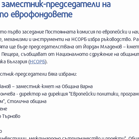
е заместник-председатели на
 по еврофондовете
то първо заседание Постоянната комисия по европейски и на
е, механизми и инструменти на НСОРБ избра ръководство. Р
ята ще бъде председателствана от Йордан Младенов – кмет
 Пещера, съобщават от Националното сдружение на общини
ка България (
НСОРБ
).
стник-председатели бяха избрани:
ванов – заместник-кмет на Община Варна
ончева - директор на дирекция "Европейски политики, програм
м", Столична община
ене
о Търново
о
, инвестиции, международно сътрудничество и проекти", Общ