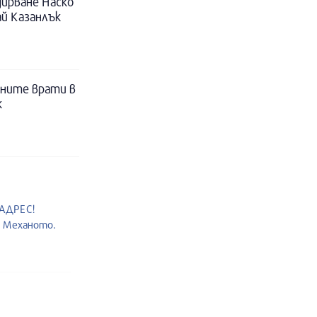
дирване Наско
й Казанлък
ните врати в
к
 АДРЕС!
т Механото.