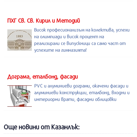
ПХГ Св. Св. Кирил и Методий
Висок професионализъм на колектива, успехи
на олимпиади и висок процент на
реализирали се випускници са само част от
успехите на гимназията!
Дограма, еталбонд, фасади
PVC и алуминиеви дограми, окачени фасади и
алуминиеви конструкции, еталбонд, входни и
интериорни врати, фасадни облицовки
Още новини от Казанлък: