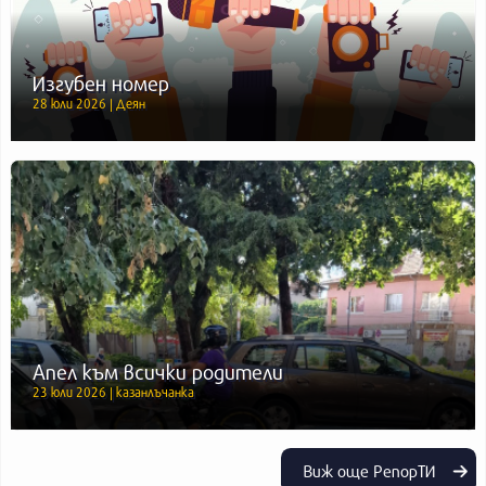
Изгубен номер
28 юли 2026 | Деян
Апел към всички родители
23 юли 2026 | казанлъчанка
Виж още РепорТИ