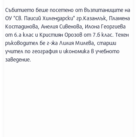
Събитието беше посетено от възпитаниците на
ОУ "Св. Паисий Хилендарски" гр.Казанлък, Пламена
Костадинова, Анелия Сивенова, Илона Георгиева
от 6.а клас и Кристиян Орозов от 7.б клас. Техен
ръководител бе г-жа Лилия Милева, старши
учител по география и икономика в учебното
заведение.