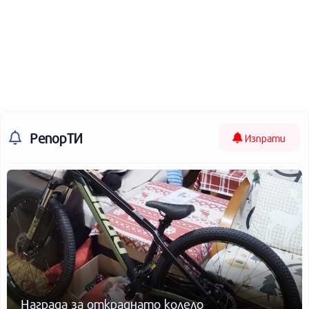
РепорТИ
Изпрати
Награда за откраднато колело