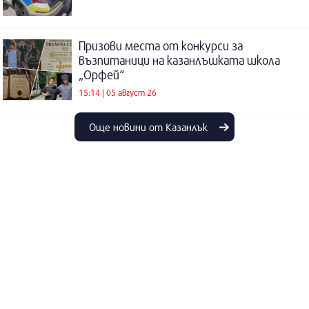
Призови места от конкурси за
възпитаници на казанлъшката школа
„Орфей“
15:14 | 05 август 26
Още новини от Казанлък