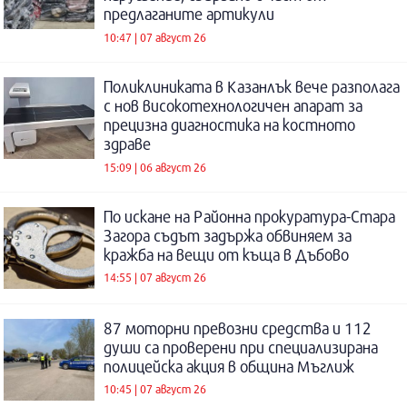
предлаганите артикули
10:47 | 07 август 26
Поликлиниката в Казанлък вече разполага
с нов високотехнологичен апарат за
прецизна диагностика на костното
здраве
15:09 | 06 август 26
По искане на Районна прокуратура-Стара
Загора съдът задържа обвиняем за
кражба на вещи от къща в Дъбово
14:55 | 07 август 26
87 моторни превозни средства и 112
души са проверени при специализирана
полицейска акция в община Мъглиж
10:45 | 07 август 26