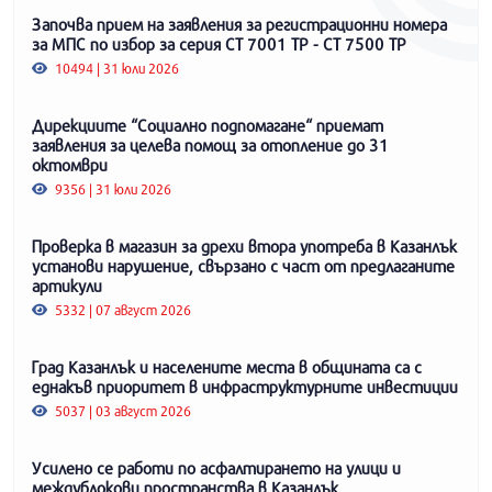
Започва прием на заявления за регистрационни номера
за МПС по избор за серия СТ 7001 ТР - СТ 7500 ТР
10494 | 31 юли 2026
Дирекциите “Социално подпомагане“ приемат
заявления за целева помощ за отопление до 31
октомври
9356 | 31 юли 2026
Проверка в магазин за дрехи втора употреба в Казанлък
установи нарушение, свързано с част от предлаганите
артикули
5332 | 07 август 2026
Град Казанлък и населените места в общината са с
еднакъв приоритет в инфраструктурните инвестиции
5037 | 03 август 2026
Усилено се работи по асфалтирането на улици и
междублокови пространства в Казанлък