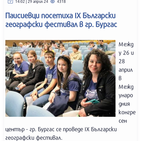
14:02 | 29 април 24
4318
Паисиевци посетиха IХ Български
географски фестивал в гр. Бургас
Межд
у 26 и
28
април
в
Межд
унаро
дния
конгре
сен
център - гр. Бургас се проведе IХ Български
географски фестивал.