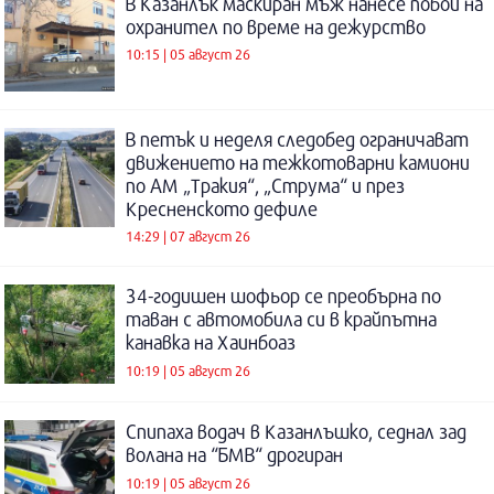
В Казанлък маскиран мъж нанесе побой на
охранител по време на дежурство
10:15 | 05 август 26
В петък и неделя следобед ограничават
движението на тежкотоварни камиони
по АМ „Тракия“, „Струма“ и през
Кресненското дефиле
14:29 | 07 август 26
34-годишен шофьор се преобърна по
таван с автомобила си в крайпътна
канавка на Хаинбоаз
10:19 | 05 август 26
Спипаха водач в Казанлъшко, седнал зад
волана на “БМВ“ дрогиран
10:19 | 05 август 26