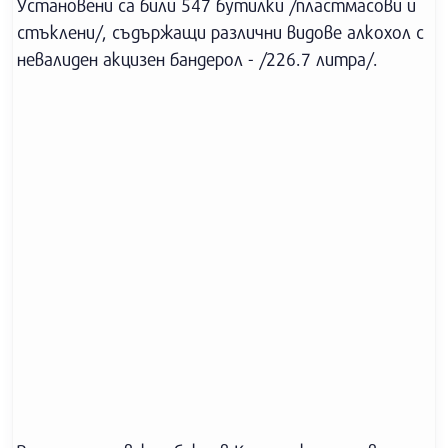
Установени са били 547 бутилки /пластмасови и
стъклени/, съдържащи различни видове алкохол с
невалиден акцизен бандерол - /226.7 литра/.