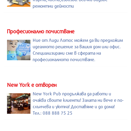
ремонтни дейности
Професионално почистване
Ние от Лиди Лотос можем да Ви предложим
идеалното решение за вашия дом или офис.
Специализирани сме в сферата на
професионалното почистване.
New York е отворен
New York Pub продължава да работи и
очаква своите клиенти! Залата ни вече е по-
слънчева и уютна! Доставяме и до дома!
Тел.: 088 888 75 25