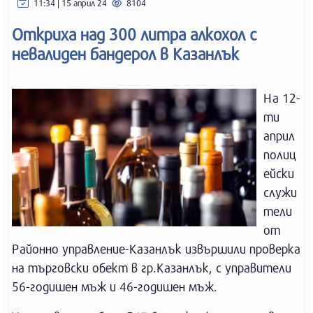
11:34 | 15 април 24
8104
Откриха над 300 литра алкохол с
невалиден бандерол в Казанлък
На 12-
ти
април
полиц
ейски
служи
тели
от
Районно управление-Казанлък извършили проверка
на търговски обект в гр.Казанлък, с управители
56-годишен мъж и 46-годишен мъж.