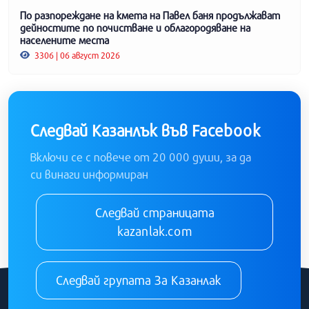
По разпореждане на кмета на Павел баня продължават
дейностите по почистване и облагородяване на
населените места
3306 | 06 август 2026
Следвай Казанлък във Facebook
Включи се с повече от 20 000 души, за да
си винаги информиран
Следвай страницата
kazanlak.com
Следвай групата За Казанлак