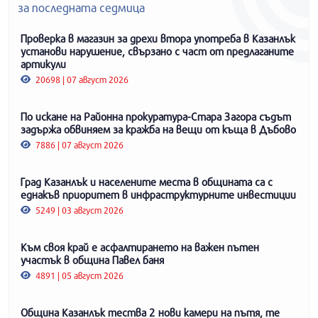
за последната седмица
Проверка в магазин за дрехи втора употреба в Казанлък
установи нарушение, свързано с част от предлаганите
артикули
20698 | 07 август 2026
По искане на Районна прокуратура-Стара Загора съдът
задържа обвиняем за кражба на вещи от къща в Дъбово
7886 | 07 август 2026
Град Казанлък и населените места в общината са с
еднакъв приоритет в инфраструктурните инвестиции
5249 | 03 август 2026
Към своя край е асфалтирането на важен пътен
участък в община Павел баня
4891 | 05 август 2026
Община Казанлък тества 2 нови камери на пътя, те