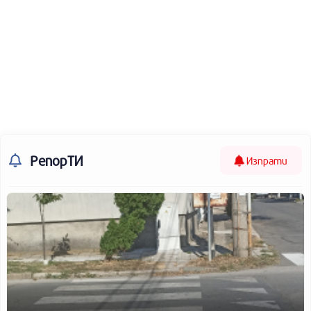
РепорТИ
Изпрати