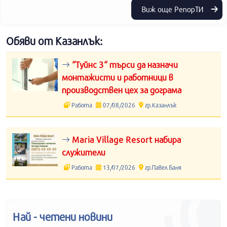
Виж още РепорТИ
Обяви от Казанлък:
“Туйнс 3“ търси да назначи
монтажисти и работници в
производствен цех за дограма
Работа
07/08/2026
гр.Казанлък
Maria Village Resort набира
служители
Работа
13/07/2026
гр.Павел Баня
Най - четени новини