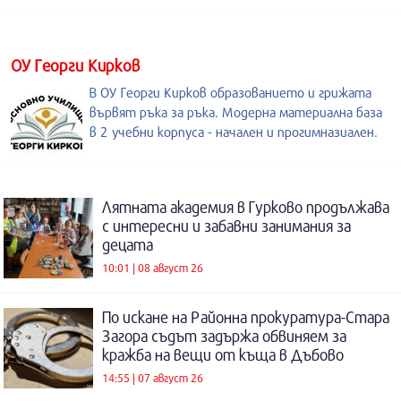
ОУ Георги Кирков
В ОУ Георги Кирков образованието и грижата
вървят ръка за ръка. Модерна материална база
в 2 учебни корпуса - начален и прогимназиален.
Лятната академия в Гурково продължава
с интересни и забавни занимания за
децата
10:01 | 08 август 26
По искане на Районна прокуратура-Стара
Загора съдът задържа обвиняем за
кражба на вещи от къща в Дъбово
14:55 | 07 август 26