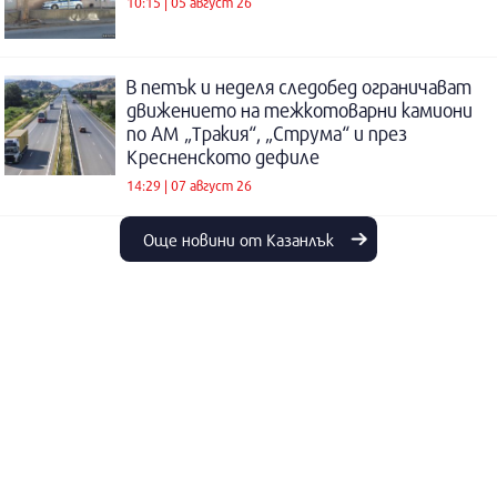
10:15 | 05 август 26
В петък и неделя следобед ограничават
движението на тежкотоварни камиони
по АМ „Тракия“, „Струма“ и през
Кресненското дефиле
14:29 | 07 август 26
Още новини от Казанлък