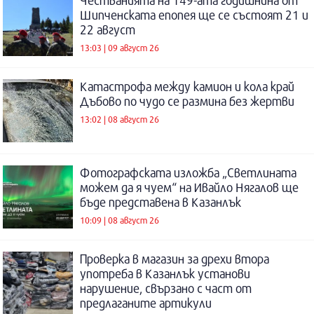
Честванията на 149-ата годишнина от
Шипченската епопея ще се състоят 21 и
22 август
13:03 | 09 август 26
Катастрофа между камион и кола край
Дъбово по чудо се размина без жертви
13:02 | 08 август 26
Фотографската изложба „Светлината
можем да я чуем“ на Ивайло Нягалов ще
бъде представена в Казанлък
10:09 | 08 август 26
Проверка в магазин за дрехи втора
употреба в Казанлък установи
нарушение, свързано с част от
предлаганите артикули