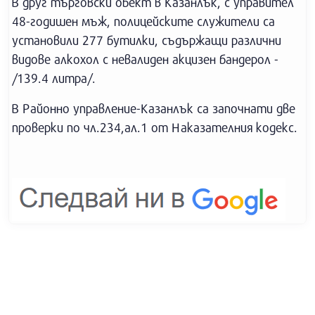
В друг търговски обект в Казанлък, с управител
48-годишен мъж, полицейските служители са
установили 277 бутилки, съдържащи различни
видове алкохол с невалиден акцизен бандерол -
/139.4 литра/.
В Районно управление-Казанлък са започнати две
проверки по чл.234,ал.1 от Наказателния кодекс.