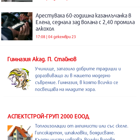
Арестуваха 60-годишна казанлъчанка в
Елена, седнала зад волана с 2,40 промила
алкохол
17:08 | 04 декември 23
Гимназия Акад. П. Стайнов
Училище, запазило добрите традиции и
доразвиващо ги в нашето модерно
съвремие. Гимназия, в която всичко се
посвещава на младите хора.
АСПЕКТСТРОЙ-ГРУП 2000 ЕООД
Топлоизолации от алпинисти или със скеле.
Гипсокартон, шпакловки, боядисване.
Кърти,чисти,извозва. Всички видове