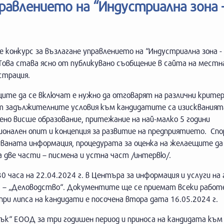
правлението на “Индустриална зона 
е конкурс за възлагане управлението на “Индустриална зона -
Това става ясно от публикувано съобщение в сайта на мест
страция.
ите да се включат е нужно да отговарят на различни критер
т задължителните условия към кандидатите са изискваният
но висше образование, притежание на най-малко 5 години
онален опит и концепция за развитие на предприятието. Спо
уваната информация, процедурата за оценка на желаещите д
 две части – писмена и устна част /интервю/.
0 часа на 22.04.2024 г. в Центъра за информация и услуги на
2 – „Деловодство“. Документите ще се приемат всеки работе
ри липса на кандидати е посочена втора дата 16.05.2024 г.
лък“ ЕООД за три годишен период и приноса на кандидата към