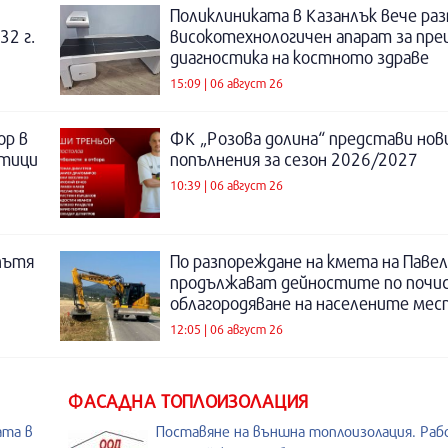
Поликлиниката в Казанлък вече раз
32 г.
високотехнологичен апарат за пре
диагностика на костното здраве
15:09 | 06 август 26
ор в
ФК „Розова долина“ представи нов
отици
попълнения за сезон 2026/2027
10:39 | 06 август 26
пътя
По разпореждане на кмета на Павел
продължават дейностите по почи
облагородяване на населените мес
12:05 | 06 август 26
ФАСАДНА ТОПЛОИЗОЛАЦИЯ
ата в
Поставяне на външна топлоизолация. Рабо