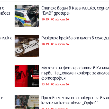
 с
Спипаха водач в Казанлъшко, седнал
инбоаз
“БМВ“ дрогиран
10:19 | 05 август 26
нлък с
Разкриха кражба от имот в село Д
10:19 | 05 август 26
Музеят на фотографията в Казанл
първи Национален конкурс за анало
фотография
13:14 | 05 август 26
 е
Призови места от конкурси за въз
казанлъшката школа „Орфей“
15:14 | 05 август 26