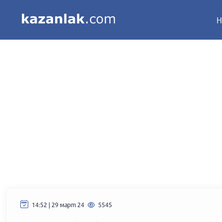
Н
14:52 | 29 март 24
5545