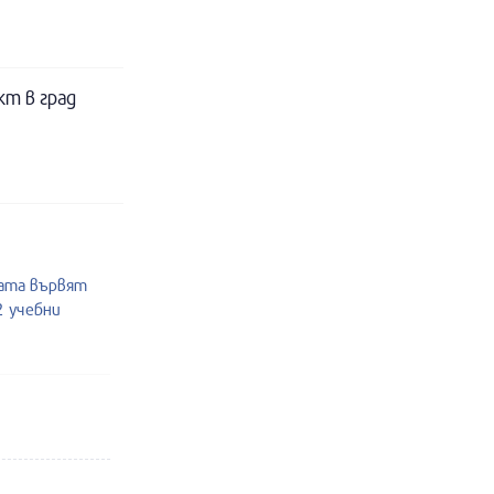
т в град
жата вървят
2 учебни