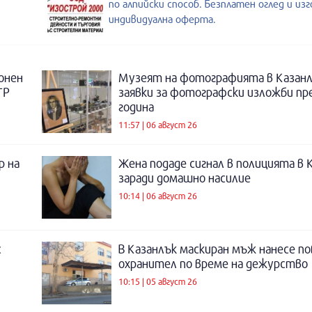
по алпийски способ. Безплатен оглед и из
индивидуална оферта.
онен
Музеят на фотографията в Казанл
ТР
заявки за фотографски изложби пр
година
11:57 | 06 август 26
р на
Жена подаде сигнал в полицията в 
заради домашно насилие
10:14 | 06 август 26
с
В Казанлък маскиран мъж нанесе по
охранител по време на дежурство
10:15 | 05 август 26