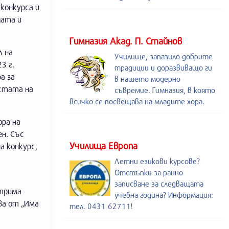
 конкурса и
дата и
Гимназия Акад. П. Стайнов
л на
Училище, запазило добрите
3 г.
традиции и доразвиващо ги
а за
в нашето модерно
истата на
съвремие. Гимназия, в която
всичко се посвещава на младите хора.
ора на
ен. Със
Училища Европа
а конкурс,
Летни езикови курсове?
Отстъпки за ранно
записване за следващата
 трима
учебна година? Информация:
ва от „Има
тел. 0431 62711!