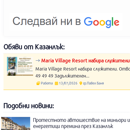
Обяви от Казанлък:
Maria Village Resort набира служители
Maria Village Resort набира служители. Отв
49 49 49 Задължителен...
Работа
13/07/2026
гр.Павел Баня
Подобни новини:
Протестното автошествие на миньори и
енергетици премина през Казанлък