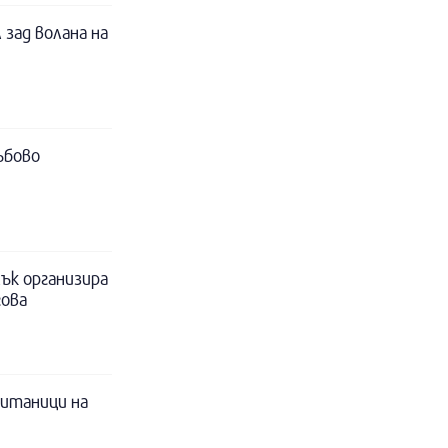
 зад волана на
ъбово
ък организира
гова
питаници на