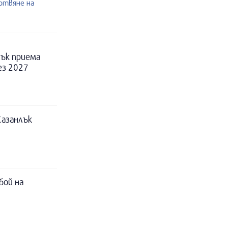
готвяне на
ък приема
ез 2027
Казанлък
бой на