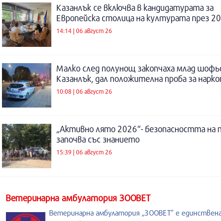
Казанлък се включва в кандидатурата за
Европейска столица на културата през 20
14:14 | 06 август 26
Малко след полунощ закопчаха млад шофь
Казанлък, дал положителна проба за нарк
10:08 | 06 август 26
„Активно лято 2026“- безопасността на 
започва със знанието
15:39 | 06 август 26
Ветеринарна амбулатория ЗООВЕТ
Ветеринарна амбулатория „ЗООВЕТ” е единствен