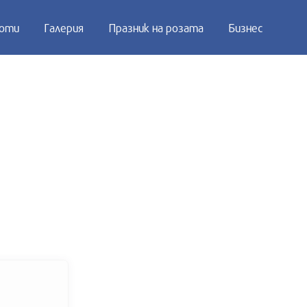
оти
Галерия
Празник на розата
Бизнес