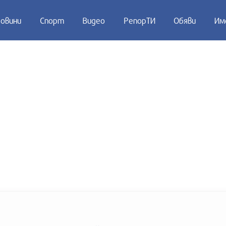
овини
Спорт
Видео
РепорТИ
Обяви
Им