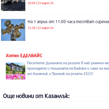
20:09 | 23 март 24
На 1 април от 11:00 часа тестват сирен
12:30 | 22 март 24
Хотел ЕДЕЛВАЙС
Посетете Долината на розите в най-уханния ме
прохладата и тишината на Балкана и само на м
от Казанлък и Празник на розата 2025!
Още новини от Казанлък: