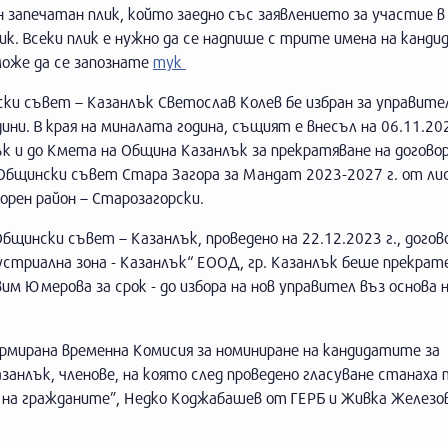
 запечатан плик, който заедно със заявлението за участие в
к. Всеки плик е нужно да се надпише с трите имена на канди
може да се запознате
тук
ки съвет – Казанлък Светослав Колев бе избран за управите
ини. В края на миналата година, същият е внесъл на 06.11.202
к и до Кмета на Община Казанлък за прекратяване на договор
 Общински съвет Стара Загора за Мандат 2023-2027 г. от л
ен район – Старозагорски.
бщински съвет – Казанлък, проведено на 22.12.2023 г., догов
стриална зона - Казанлък“ ЕООД, гр. Казанлък беше прекрат
 Юмерова за срок - до избора на нов управител въз основа н
формирана временна Комисия за номиниране на кандидатите за
занлък, членове, на която след проведено гласуване станаха
на гражданите”, Недко Коджабашев от ГЕРБ и Живка Железо