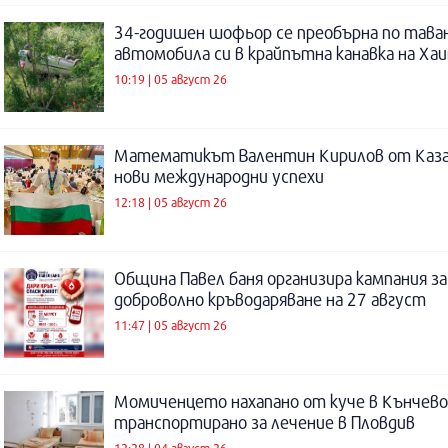
34-годишен шофьор се преобърна по таван
автомобила си в крайпътна канавка на Ха
10:19 | 05 август 26
Математикът Валентин Кирилов от Каза
нови международни успехи
12:18 | 05 август 26
Община Павел баня организира кампания за
доброволно кръводаряване на 27 август
11:47 | 05 август 26
Момиченцето нахапано от куче в Кънчево
транспортирано за лечение в Пловдив
12:28 | 04 август 26