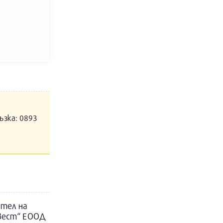
ъзка: 0893
ител на
вест“ ЕООД