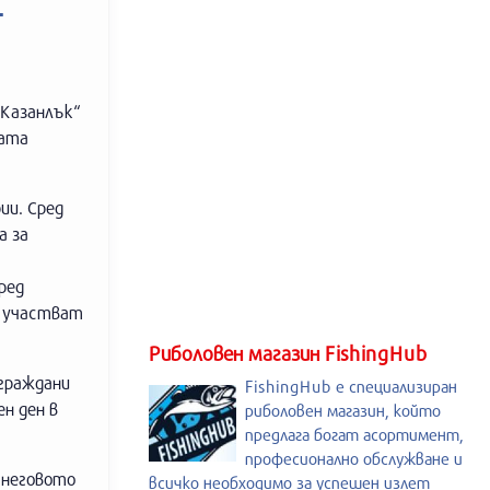
-
 Казанлък“
ната
ии. Сред
а за
ред
а участват
Риболовен магазин FishingHub
 граждани
FishingHub е специализиран
н ден в
риболовен магазин, който
предлага богат асортимент,
професионално обслужване и
 неговото
всичко необходимо за успешен излет