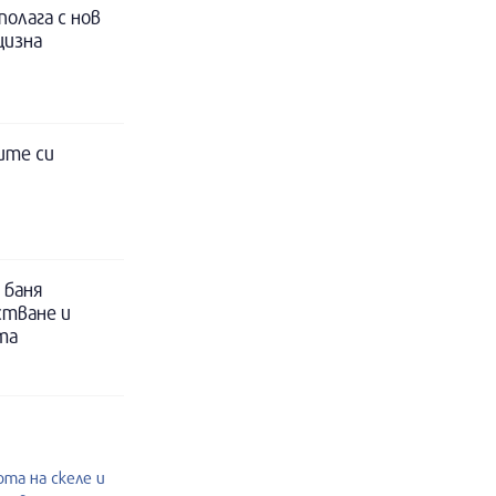
полага с нов
цизна
ите си
 баня
стване и
та
та на скеле и