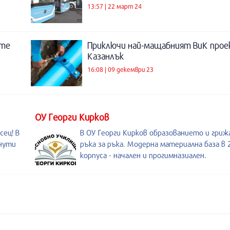
13:57 | 22 март 24
ите
Приключи най-мащабният ВиК проек
Казанлък
16:08 | 09 декември 23
ОУ Георги Кирков
сец! В
В ОУ Георги Кирков образованието и гри
инути
ръка за ръка. Модерна материална база в 
корпуса - начален и прогимназиален.