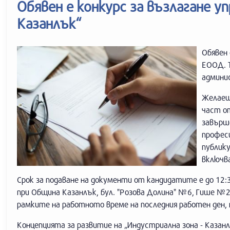
Обявен е конкурс за възлагане у
Казанлък“
Обявен 
ЕООД. 
админи
Желаещ
част о
завърше
професи
публик
включва
Срок за подаване на документи от кандидатите е до 12:3
при Община Казанлък, бул. "Розова Долина" №6, Гише №
рамките на работното време на последния работен ден, п
Концепцията за развитие на „Индустриална зона - Казан