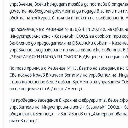
управление, всеки кандидат трябва да постави в отделен
другите необходими документи да подаде в запечатан пли
обекта на конкурса. С пълният текст на съобщението 
Припомняме, че с Решение №830/24.11.2022 г. на Общинс
„Индустриална зона - Казанлък“ ЕООД за срок от три год
Заявление до председателя на Общински съвет – Казанлъ
управление след избирането му за общински съветник в
„ЗЕМЕДЕЛСКИ НАРОДЕН СЪЮЗ“ в Двадесет и седми избор
По тази причниа с Решение №13, взето на заседание на О
Светослав Колев в качеството му на управител на „Инду
същото решение беше избран временно за управител Севим
но не по дълъг от 6 /шест/ месеца.
На проведено заседание в края на февруари т.г. беше с
управители на „Индустриална зона - Казанлък“ ЕООД - Ка
общински съветници - Иван Иванов от „Алтернативата 
такъв народ”.