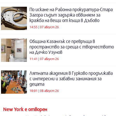
По искане на Районна прокуратура-Стара
Загора съдът задържа обвиняем за
кражба на вещи от къща в Дъбово
14:55 | 07 август 26
Община Казанлък се превръща в
пространство за среща с творчеството
на Дечко Узунов
11:41 | 07 август 26
Лятната академия в Гурково продължава
с интересни и забавни занимания за
децата
10:01 | 08 август 26
New York е отворен