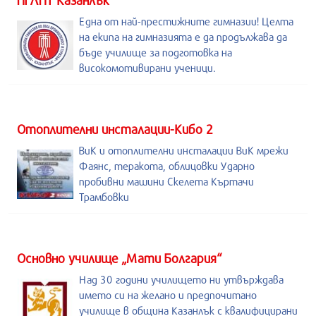
ПГЛПТ Казанлък
Една от най-престижните гимназии! Целта
на екипа на гимназията е да продължава да
бъде училище за подготовка на
високомотивирани ученици.
Отоплителни инсталации-Кибо 2
ВиК и отоплителни инсталации ВиК мрежи
Фаянс, теракота, облицовки Ударно
пробивни машини Скелета Къртачи
Трамбовки
Основно училище „Мати Болгария“
Над 30 години училището ни утвърждава
името си на желано и предпочитано
училище в община Казанлък с квалифицирани