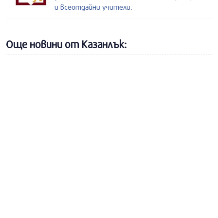
и всеотдайни учители.
Още новини от Казанлък: