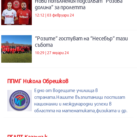
Нови попълнения подсилват “Розова
долина“ за пролетта
12:12 | 03 февруари 24
“Розите“ гостуват на “Несебър“ тази
събота
10:29 | 27 януари 24
ППМГ Никола Обрешков
Едно от водещите училища в
страната.Нашите възпитаници постигат
национални и международни успехи в
областта на математиката,физиката и др.