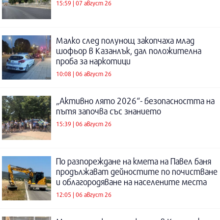
15:59 | 07 август 26
Малко след полунощ закопчаха млад
шофьор в Казанлък, дал положителна
проба за наркотици
10:08 | 06 август 26
„Активно лято 2026“- безопасността на
пътя започва със знанието
15:39 | 06 август 26
По разпореждане на кмета на Павел баня
продължават дейностите по почистване
и облагородяване на населените места
12:05 | 06 август 26