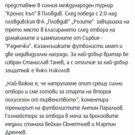
представяне в силния международен турнир
"Кронос къп" в Пловдив. След победа с 2:0 над
пловдивския ФА „Пловдив“ „Розите" завършиха на
трето място в класирането след отбора на
домакините и шампионите от Сърбия -
"Раднечки". Казанлъшките футболисти имат и
две индивидуални награди. За най-добър вратар бе
избран Станислав Танев, а с отличие за най-добър
защитник е Янко Николов
„Най-важно е, че натрупахме опит срещу силни
отбори и сме готови за старта на втория
полусезон от първенството“, коментира
треньорът на футболистите Антим Паральов.
Голмайстори за отбора в мача за бронзовите
медали станаха Бейхан Сюнетчиев и Мартин
Дренчев.