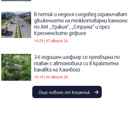
В петък и неделя следобед ограничават
движението на тежкотоварни камиони
по АМ „Тракия“, „Струма“ и през
Кресненското дефиле
14:29 | 07 август 26
34-годишен шофьор се преобърна по
таван с автомобила си в крайпътна
канавка на Хаинбоаз
10:19 | 05 август 26
Още новини от Казанлък