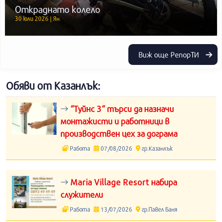
Откраднато колело
30 юли 2026 | Ян
Виж още РепорТИ
Обяви от Казанлък:
“Туйнс 3“ търси да назначи
монтажисти и работници в
производствен цех за дограма
Работа
07/08/2026
гр.Казанлък
Maria Village Resort набира
служители
Работа
13/07/2026
гр.Павел Баня