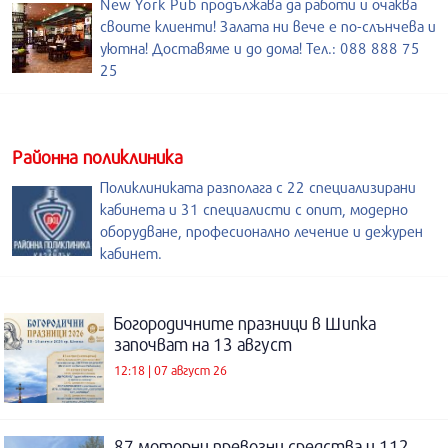
New York Pub продължава да работи и очаква
своите клиенти! Залата ни вече е по-слънчева и
уютна! Доставяме и до дома! Тел.: 088 888 75
25
Районна поликлиника
Поликлиниката разполага с 22 специализирани
кабинета и 31 специалисти с опит, модерно
оборудване, професионално лечение и дежурен
кабинет.
Богородичните празници в Шипка
започват на 13 август
12:18 | 07 август 26
87 моторни превозни средства и 112