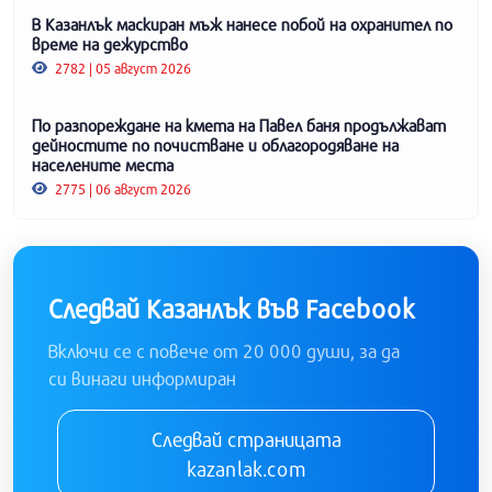
В Казанлък маскиран мъж нанесе побой на охранител по
време на дежурство
2782 | 05 август 2026
По разпореждане на кмета на Павел баня продължават
дейностите по почистване и облагородяване на
населените места
2775 | 06 август 2026
Следвай Казанлък във Facebook
Включи се с повече от 20 000 души, за да
си винаги информиран
Следвай страницата
kazanlak.com