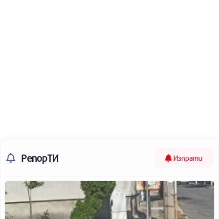
РепорТИ
Изпрати