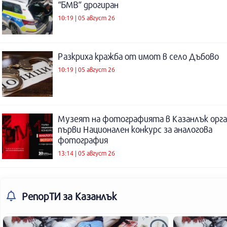
“БМВ“ дрогиран
10:19 | 05 август 26
Разкриха кражба от имот в село Дъбово
10:19 | 05 август 26
Музеят на фотографията в Казанлък орга
първи Национален конкурс за аналогова
фотография
13:14 | 05 август 26
РепорТИ
за Казанлък