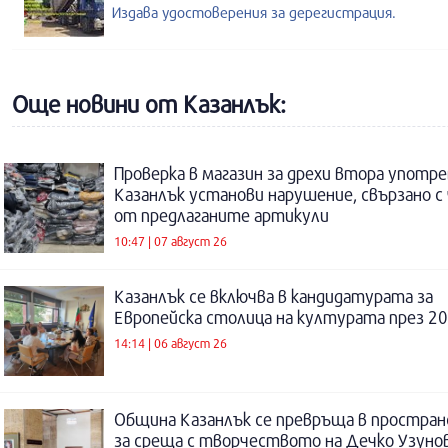
Издава удостоверения за дерегистрация.
Още новини от Казанлък:
Проверка в магазин за дрехи втора употре
Казанлък установи нарушение, свързано с
от предлаганите артикули
10:47 | 07 август 26
Казанлък се включва в кандидатурата за
Европейска столица на културата през 20
14:14 | 06 август 26
Община Казанлък се превръща в простра
за среща с творчеството на Дечко Узуно