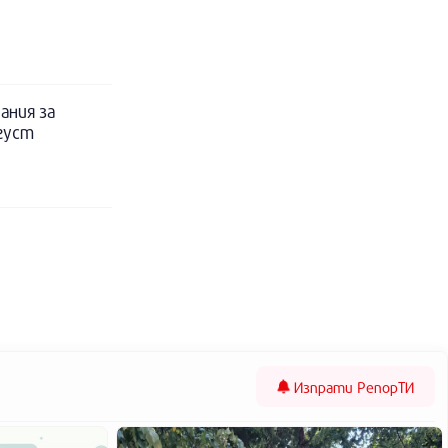
ания за
вгуст
Изпрати
РепорТИ