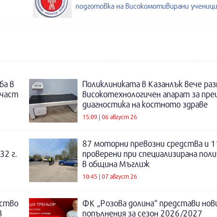
подготовка на високомотивирани ученици
ба в
Поликлиниката в Казанлък вече раз
 част
високотехнологичен апарат за пре
диагностика на костното здраве
15:09 | 06 август 26
87 моторни превозни средства и 1
32 г.
проверени при специализирана поли
в община Мъглиж
10:45 | 07 август 26
нство
ФК „Розова долина“ представи нов
в
попълнения за сезон 2026/2027