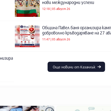
нови международни успехи
12:18 | 05 август 26
Община Павел баня организира камп
доброволно кръводаряване на 27 а
11:47 | 05 август 26
низира
Още новини от Казанлък