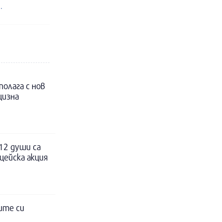
.
полага с нов
цизна
12 души са
цейска акция
ите си