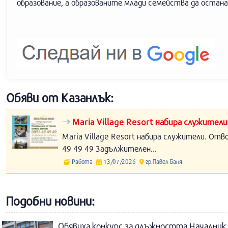
образование, а образованите млади семейства да остан
Обяви от Казанлък:
Maria Village Resort набира служители
Maria Village Resort набира служители. Отв
49 49 49 Задължителен...
Работа
13/07/2026
гр.Павел Баня
Подобни новини:
Обявиха конкурс за длъжността Началник 