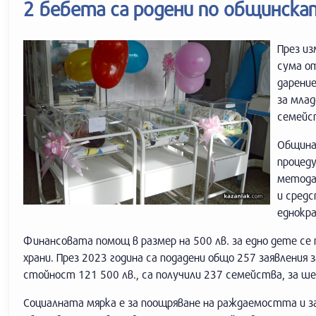
2 бебета са родени по общинска
През из
сума от
дарение
за млад
семейст
Община
процеду
метода
и средс
еднокр
Финансовата помощ в размер на 500 лв. за едно дете се 
храни. През 2023 година са подадени общо 257 заявления 
стойност 121 500 лв., са получили 237 семейства, за ш
Социалната мярка е за поощряване на раждаемостта и за