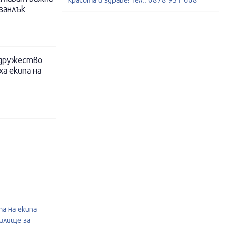
занлък
 дружество
а екипа на
а на екипа
чилище за