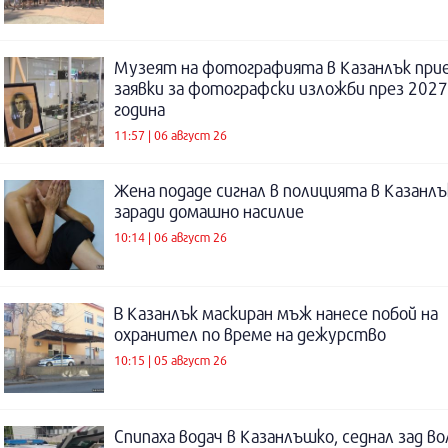
Музеят на фотографията в Казанлък при
заявки за фотографски изложби през 2027
година
11:57 | 06 август 26
Жена подаде сигнал в полицията в Казанлъ
заради домашно насилие
10:14 | 06 август 26
В Казанлък маскиран мъж нанесе побой на
охранител по време на дежурство
10:15 | 05 август 26
Спипаха водач в Казанлъшко, седнал зад во