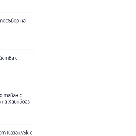
тосъбор на
йства с
о таван с
 на Хаинбоаз
т Казанлък с