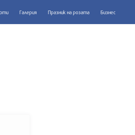
оти
Галерия
Празник на розата
Бизнес