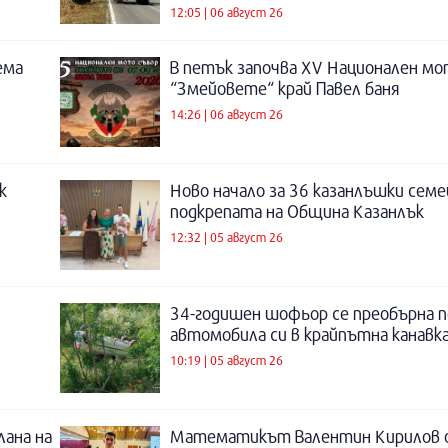
12:05 | 06 август 26
ема
В петък започва XV Национален мо
“Змейовете“ край Павел баня
14:26 | 06 август 26
к
Ново начало за 36 казанлъшки семе
подкрепата на Община Казанлък
12:32 | 05 август 26
34-годишен шофьор се преобърна п
автомобила си в крайпътна канавка
10:19 | 05 август 26
лана на
Математикът Валентин Кирилов о