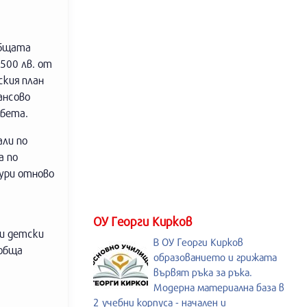
общата
500 лв. от
ския план
ансово
ебета.
али по
а по
ури отново
.
ОУ Георги Кирков
 и детски
В ОУ Георги Кирков
 обща
образованието и грижата
вървят ръка за ръка.
Модерна материална база в
2 учебни корпуса - начален и