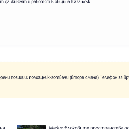
ат да живеят и работят в община Казанлък.
орени позиции: помощник-готвачи (втора смяна) Телефон за вр
на
Междублоковите пространства о