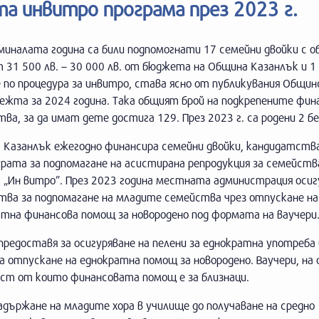
та инвитро програма през 2023 г.
миналата година са били подпомогнати 17 семейни двойки с 
 31 500 лв. – 30 000 лв. от бюджета на Община Казанлък и 1 
 по процедура за инвитро, става ясно от публикувания Общин
ежта за 2024 година. Така общият брой на подкрепените фин
ва, за да имат дете достига 129. През 2023 г. са родени 2 б
 Казанлък ежегодно финансира семейни двойки, кандидатств
рата за подпомагане на асистирана репродукция за семейств
 „Ин витро”. През 2023 година местната администрация осиг
тва за подпомагане на младите семейства чрез отпускане на
атна финансова помощ за новородено под формата на ваучери
предоставя за осигуряване на пелени за еднократна употреба
за отпускане на еднократна помощ за новородено. Ваучери, на
ест от които финансовата помощ е за близнаци.
държане на младите хора в училище до получаване на средно