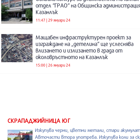
отдел “ГРАО“ на Общинска администраци
Казанлък
11:47 | 29 януари 24
Мащабен инфраструктурен проект за
изграждане на „детелина“ ще услеснява
влизането и излизането в града от
околовръстното на Казанлък
15:00 | 26 януари 24
СКРАПАДЖИЙНИЦА ЮГ
Изкупува черни, цветни метали, стари акумула
Авточасти втора употреба. Изкупува коли за ск