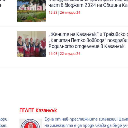
я
част в бюджет 2024 на Община Ка
15:23 | 26 януари 24
„Жените на Казанлък“ и Тракийско
„Капитан Петко войвода“ поздравих
Родилното отделение в Казанлък
16:03 | 22 януари 24
ПГЛПТ Казанлък
тори.
Една от най-престижните гимназии! Целт
рап.
на гимназията е да продължава да бъде у