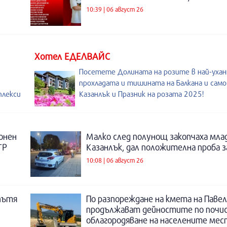
10:39 | 06 август 26
Хотел ЕДЕЛВАЙС
Посетете Долината на розите в най-уханн
прохладата и тишината на Балкана и сам
плекси
Казанлък и Празник на розата 2025!
онен
Малко след полунощ закопчаха мла
ТР
Казанлък, дал положителна проба 
10:08 | 06 август 26
пътя
По разпореждане на кмета на Павел
продължават дейностите по почи
облагородяване на населените мес