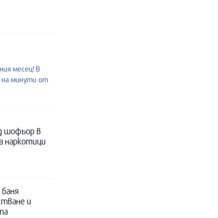
ия месец! В
о на минути от
д шофьор в
за наркотици
 баня
стване и
та