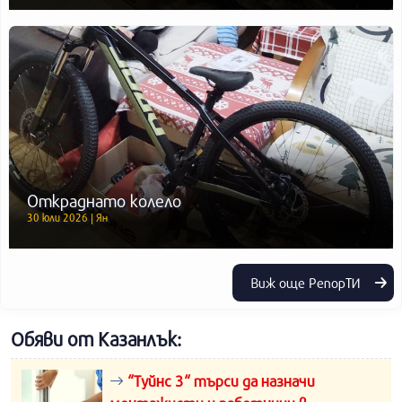
Откраднато колело
30 юли 2026 | Ян
Виж още РепорТИ
Обяви от Казанлък:
“Туйнс 3“ търси да назначи