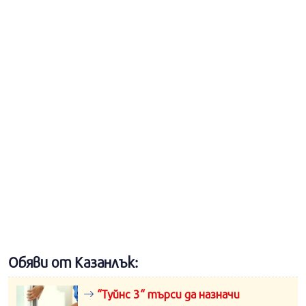
Обяви от Казанлък:
“Туйнс 3“ търси да назначи