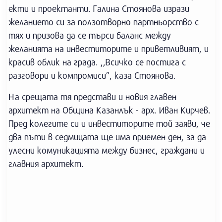
екти и проектанти. Галина Стоянова изрази
желанието си за ползотворно партньорство с
тях и призова да се търси баланс между
желанията на инвеститорите и приветливият, и
красив облик на града. ,,Всичко се постига с
разговори и компромиси”, каза Стоянова.
На срещата тя представи и новия главен
архитект на Община Казанлък - арх. Иван Кирчев.
Пред колегите си и инвеститорите той заяви, че
два пъти в седмицата ще има приемен ден, за да
улесни комуникацията между бизнес, граждани и
главния архитект.