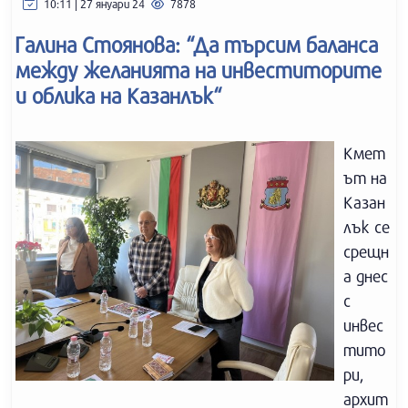
10:11 | 27 януари 24
7878
Галина Стоянова: “Да търсим баланса
между желанията на инвеститорите
и облика на Казанлък“
Кмет
ът на
Казан
лък се
срещн
а днес
с
инвес
тито
ри,
архит