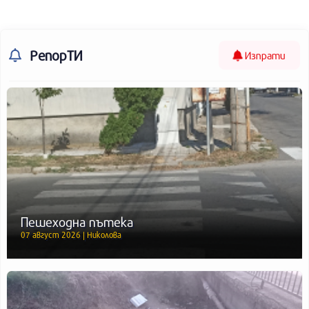
РепорТИ
Изпрати
Пешеходна пътека
07 август 2026 | Николова