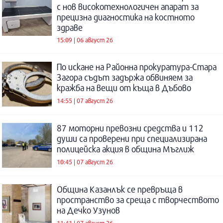
с нов високотехнологичен апарат за
прецизна диагностика на костното
здраве
15:09 | 06 август 26
По искане на Районна прокуратура-Стара
Загора съдът задържа обвиняем за
кражба на вещи от къща в Дъбово
14:55 | 07 август 26
87 моторни превозни средства и 112
души са проверени при специализирана
полицейска акция в община Мъглиж
10:45 | 07 август 26
Община Казанлък се превръща в
пространство за среща с творчеството
на Дечко Узунов
11:41 | 07 август 26