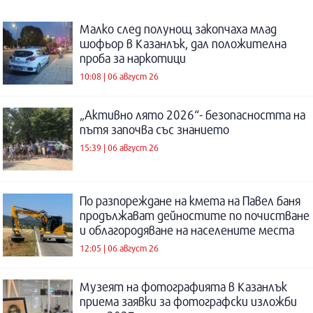
Малко след полунощ закопчаха млад
шофьор в Казанлък, дал положителна
проба за наркотици
10:08 | 06 август 26
„Активно лято 2026“- безопасността на
пътя започва със знанието
15:39 | 06 август 26
По разпореждане на кмета на Павел баня
продължават дейностите по почистване
и облагородяване на населените места
12:05 | 06 август 26
Музеят на фотографията в Казанлък
приема заявки за фотографски изложби