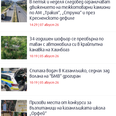
В петък и неделя следобед ограничават
движението на тежкотоварни камиони
по АМ „Тракия“, „Струма“ и през
Кресненското дефиле
14:29 | 07 август 26
34-годишен шофьор се преобърна по
таван с автомобила си в крайпътна
канавка на Хаинбоаз
10:19 | 05 август 26
Спипаха водач в Казанлъшко, седнал зад
волана на “БМВ“ дрогиран
10:19 | 05 август 26
Призови места от конкурси за
възпитаници на казанлъшката школа
„Орфей“