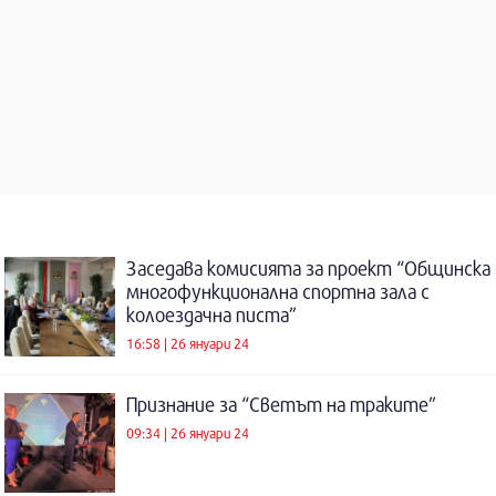
Заседава комисията за проект “Общинска
многофункционална спортна зала с
колоездачна писта”
16:58 | 26 януари 24
Признание за “Светът на траките”
09:34 | 26 януари 24