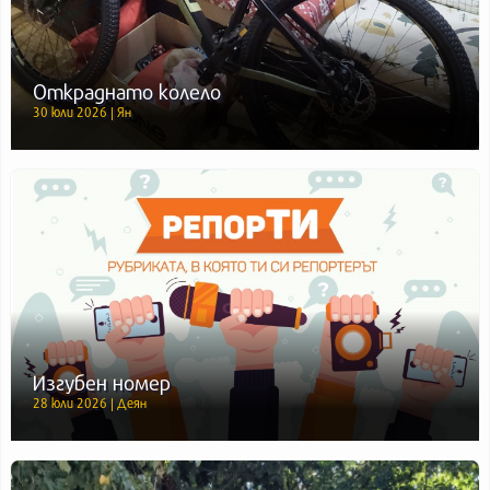
Откраднато колело
30 юли 2026 | Ян
Изгубен номер
28 юли 2026 | Деян