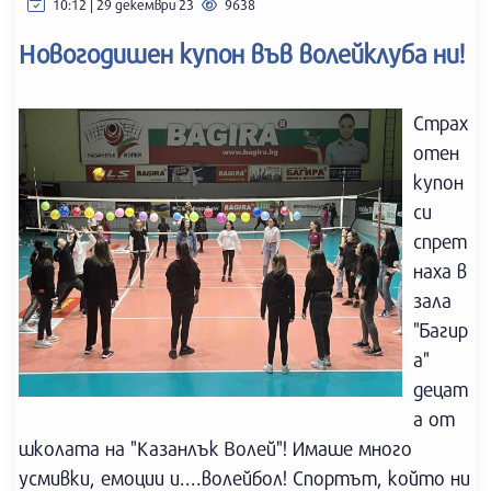
10:12 | 29 декември 23
9638
Новогодишен купон във волейклуба ни!
Страх
отен
купон
си
спрет
наха в
зала
"Багир
а"
децат
а от
школата на "Казанлък Волей"! Имаше много
усмивки, емоции и....волейбол! Спортът, който ни