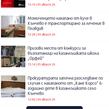
13:14 | 05 август 26
Момиченцето нахапано от куче в
Кънчево е транспортирано за лечение в
Пловдив
12:28 | 04 август 26
Призови места от конкурси за
възпитаници на казанлъшката школа
„Орфей“
15:14 | 05 август 26
Прокуратурата започна разследване по
случая с нахапаното от „Кане Корсо“ 6-
годишно дете в казанлъшкото село
Кънчево
12:06 | 04 август 26