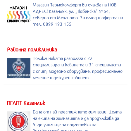
Магазин Термокомфорт ви очаква на НОВ
АДРЕС! Казанлък, ул. „Тюбенска“ №64,
северно от Механото. За оглед и оферта на
тел: 0899 193 155
Районна поликлиника
Поликлиниката разполага с 22
специализирани кабинета и 31 специалисти
с опит, модерно оборудване, професионално
лечение и дежурен кабинет.
ПГЛПТ Казанлък
Една от най-престижните гимназии! Целта
на екипа на гимназията е да продължава да
бъде училище за подготовка на