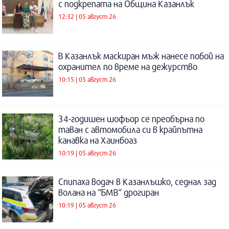
с подкрепата на Община Казанлък
12:32 | 05 август 26
В Казанлък маскиран мъж нанесе побой на
охранител по време на дежурство
10:15 | 05 август 26
34-годишен шофьор се преобърна по
таван с автомобила си в крайпътна
канавка на Хаинбоаз
10:19 | 05 август 26
Спипаха водач в Казанлъшко, седнал зад
волана на “БМВ“ дрогиран
10:19 | 05 август 26