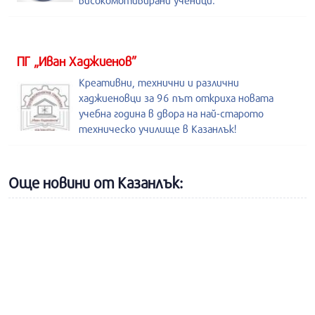
високомотивирани ученици.
ПГ „Иван Хаджиенов”
Креативни, технични и различни
хаджиеновци за 96 път откриха новата
учебна година в двора на най-старото
техническо училище в Казанлък!
Още новини от Казанлък: