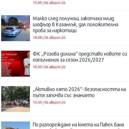
15:09 | 06 август 26
Малко след полунощ закопчаха млад
шофьор в Казанлък, дал положителна
проба за наркотици
10:08 | 06 август 26
ФК „Розова долина“ представи новите си
попълнения за сезон 2026/2027
10:39 | 06 август 26
„Активно лято 2026“- безопасността на
пътя започва със знанието
15:39 | 06 август 26
По разпореждане на кмета на Павел баня