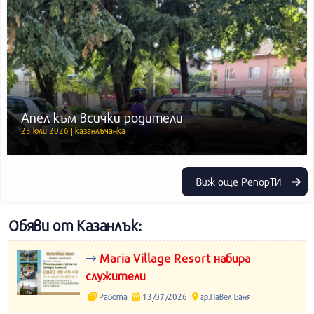
Апел към всички родители
23 юли 2026 | казанлъчанка
Виж още РепорТИ
Обяви от Казанлък:
Maria Village Resort набира
служители
Работа
13/07/2026
гр.Павел Баня