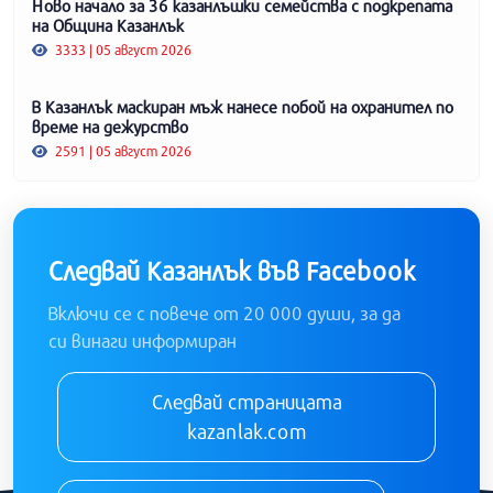
Ново начало за 36 казанлъшки семейства с подкрепата
на Община Казанлък
3333 | 05 август 2026
В Казанлък маскиран мъж нанесе побой на охранител по
време на дежурство
2591 | 05 август 2026
Следвай Казанлък във Facebook
Включи се с повече от 20 000 души, за да
си винаги информиран
Следвай страницата
kazanlak.com