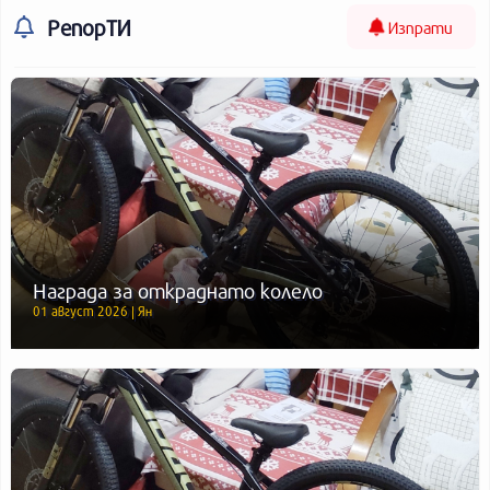
РепорТИ
Изпрати
Награда за откраднато колело
01 август 2026 | Ян