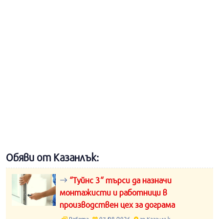
Обяви от Казанлък:
“Туйнс 3“ търси да назначи
монтажисти и работници в
производствен цех за дограма