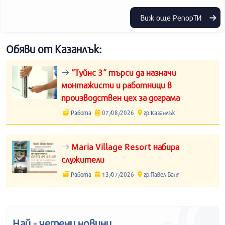
Виж още РепорТИ
Обяви от Казанлък:
“Туйнс 3“ търси да назначи
монтажисти и работници в
производствен цех за дограма
Работа
07/08/2026
гр.Казанлък
Maria Village Resort набира
служители
Работа
13/07/2026
гр.Павел Баня
Най - четени новини