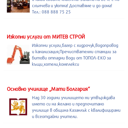
слънчева и уютна! Доставяме и до дома!
Тел.: 088 888 75 25
Изкопни услуги от МИТЕВ СТРОЙ
Изкопни услуги,багер с хидрочук,водопровод
и канализация,Пречиствателни станции за
битови отпадни води от ТОПОЛ-ЕКО за
къщи,хотели,комплекси
Основно училище „Мати Болгария“
Над 30 години училището ни утвърждава
името си на желано и предпочитано
училище в община Казанлък с квалифицирани
и всеотдайни учители.