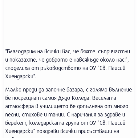
"Благодарим на всички вас, че бяхте съпричастни
и показахте, че доброто е навсякъде около нас!",
споделиха от ръководството на ОУ "Св. Паисий
Хиендарски".
Малко преди да започне базара, с голямо вълнение
бе посрещнат самия Дядо Коледа. Веселата
атмосфера в училището бе допълнена от много
песни, стихове и танци. С наричания за здраве и
берекет, коледарската група от ОУ "Св. Паисий
Хиендарски" поздрави всички присъстващи на