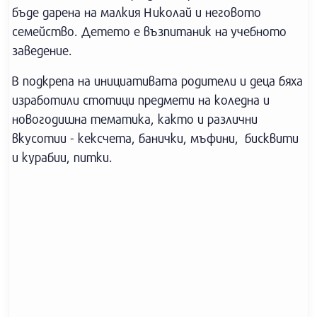
бъде дарена на малкия Николай и неговото
семейство. Детето е възпитаник на учебното
заведение.
В подкрепа на инициативата родители и деца бяха
изработили стотици предмети на коледна и
новогодишна тематика, както и различни
вкусотии - кексчета, банички, мъфини, бисквити
и курабии, питки.