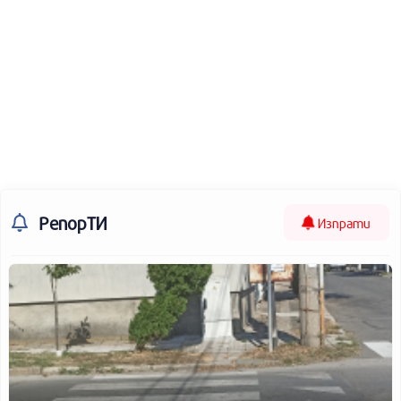
РепорТИ
Изпрати