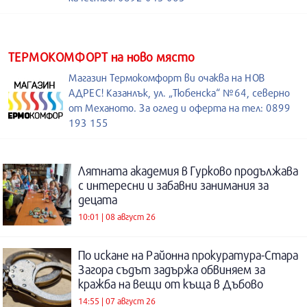
ТЕРМОКОМФОРТ на ново място
Магазин Термокомфорт ви очаква на НОВ
АДРЕС! Казанлък, ул. „Тюбенска“ №64, северно
от Механото. За оглед и оферта на тел: 0899
193 155
Лятната академия в Гурково продължава
с интересни и забавни занимания за
децата
10:01 | 08 август 26
По искане на Районна прокуратура-Стара
Загора съдът задържа обвиняем за
кражба на вещи от къща в Дъбово
14:55 | 07 август 26