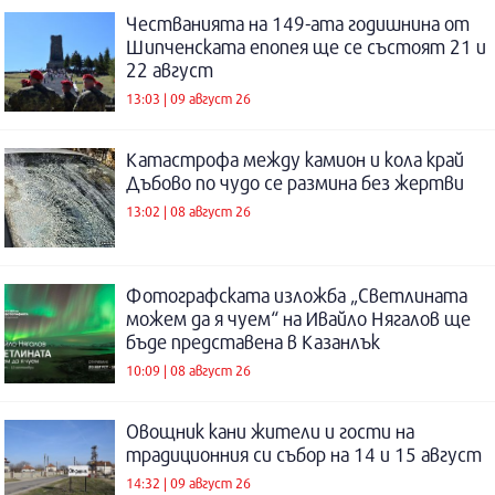
Честванията на 149-ата годишнина от
Шипченската епопея ще се състоят 21 и
22 август
13:03 | 09 август 26
Катастрофа между камион и кола край
Дъбово по чудо се размина без жертви
13:02 | 08 август 26
Фотографската изложба „Светлината
можем да я чуем“ на Ивайло Нягалов ще
бъде представена в Казанлък
10:09 | 08 август 26
Овощник кани жители и гости на
традиционния си събор на 14 и 15 август
14:32 | 09 август 26