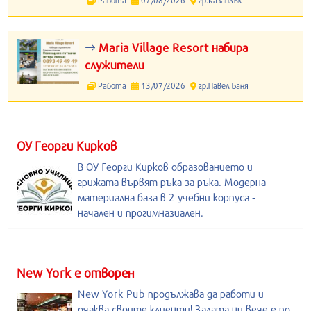
Работа
07/08/2026
гр.Казанлък
Maria Village Resort набира
служители
Работа
13/07/2026
гр.Павел Баня
ОУ Георги Кирков
В ОУ Георги Кирков образованието и
грижата вървят ръка за ръка. Модерна
материална база в 2 учебни корпуса -
начален и прогимназиален.
New York е отворен
New York Pub продължава да работи и
очаква своите клиенти! Залата ни вече е по-