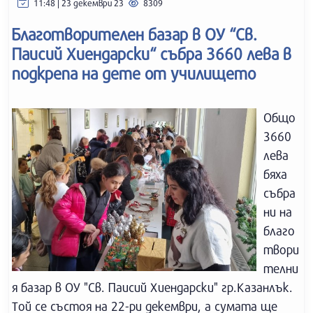
11:48 | 23 декември 23
8309
Благотворителен базар в ОУ “Св.
Паисий Хиендарски“ събра 3660 лева в
подкрепа на дете от училището
Общо
3660
лева
бяха
събра
ни на
благо
твори
телни
я базар в ОУ "Св. Паисий Хиендарски" гр.Казанлък.
Той се състоя на 22-ри декември, а сумата ще