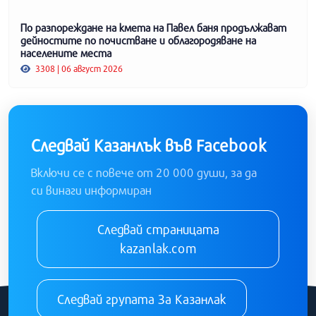
По разпореждане на кмета на Павел баня продължават
дейностите по почистване и облагородяване на
населените места
3308 | 06 август 2026
Следвай Казанлък във Facebook
Включи се с повече от 20 000 души, за да
си винаги информиран
Следвай страницата
kazanlak.com
Следвай групата За Казанлак